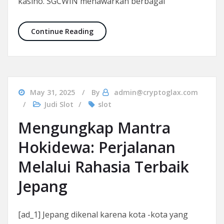
kasino. SGCWIN menawarkan berbagai
SGCWIN: Tujuan utama Anda untuk p
Continue Reading
May 31, 2025
By
admin@cryptoglax.com
Judi Slot
slot
Mengungkap Mantra
Hokidewa: Perjalanan
Melalui Rahasia Terbaik
Jepang
[ad_1] Jepang dikenal karena kota -kota yang