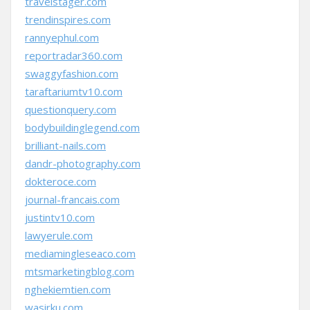
travelstager.com
trendinspires.com
rannyephul.com
reportradar360.com
swaggyfashion.com
taraftariumtv10.com
questionquery.com
bodybuildinglegend.com
brilliant-nails.com
dandr-photography.com
dokteroce.com
journal-francais.com
justintv10.com
lawyerule.com
mediamingleseaco.com
mtsmarketingblog.com
nghekiemtien.com
wasirku.com