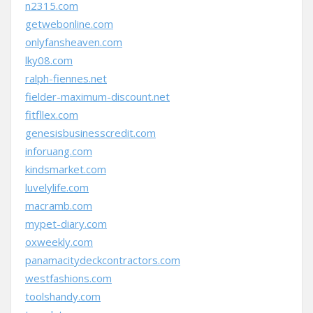
n2315.com
getwebonline.com
onlyfansheaven.com
lky08.com
ralph-fiennes.net
fielder-maximum-discount.net
fitfllex.com
genesisbusinesscredit.com
inforuang.com
kindsmarket.com
luvelylife.com
macramb.com
mypet-diary.com
oxweekly.com
panamacitydeckcontractors.com
westfashions.com
toolshandy.com