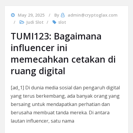
May 29, 2025
By
admin@cryptoglax.com
Judi Slot
slot
TUMI123: Bagaimana
influencer ini
memecahkan cetakan di
ruang digital
[ad_1] Di dunia media sosial dan pengaruh digital
yang terus berkembang, ada banyak orang yang
bersaing untuk mendapatkan perhatian dan
berusaha membuat tanda mereka. Di antara
lautan influencer, satu nama