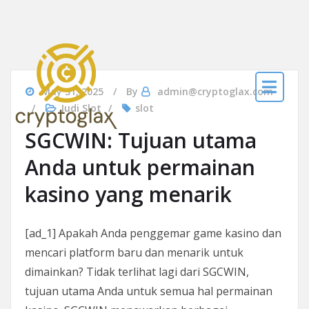
May 31, 2025
By
admin@cryptoglax.com
Judi Slot
slot
SGCWIN: Tujuan utama
Anda untuk permainan
kasino yang menarik
[ad_1] Apakah Anda penggemar game kasino dan
mencari platform baru dan menarik untuk
dimainkan? Tidak terlihat lagi dari SGCWIN,
tujuan utama Anda untuk semua hal permainan