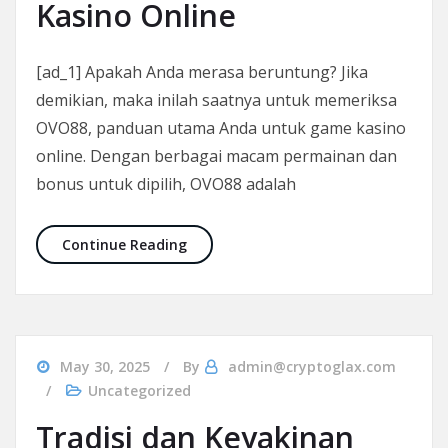
Kasino Online
[ad_1] Apakah Anda merasa beruntung? Jika
demikian, maka inilah saatnya untuk memeriksa
OVO88, panduan utama Anda untuk game kasino
online. Dengan berbagai macam permainan dan
bonus untuk dipilih, OVO88 adalah
Beruntung dengan OVO88: Panduan 
Continue Reading
May 30, 2025
By
admin@cryptoglax.com
Uncategorized
Tradisi dan Keyakinan