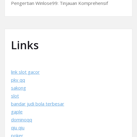
Pengertian Winlose99: Tinjauan Komprehensif
Links
link slot gacor
pkv qq
sakong
slot
bandar judi bola terbesar
gaple
dominoqq
qiu qiu
poker