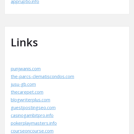
appruptio.info
Links
punjwanis.com
the-parcs-clematiscondos.com
jusu-gb.com
thecarepet.com
blogwriterplus.com
guestpostingseo.com
casinogambitpro.info
pokerplaymasters.info
courseoncourse.com