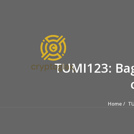
Skip to the content
TUMI123: Ba
Home
TU