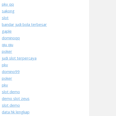
pkv qq
sakong
slot
bandar judi bola terbesar
gaple
dominoqq
qiu qiu
poker
judi slot terpercaya
pkv
domino99
poker
pkv
slot demo
demo slot zeus
slot demo
data hk lengkap