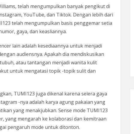
illiams, telah mengumpulkan banyak pengikut di
Instagram, YouTube, dan Tiktok. Dengan lebih dari
MI123 telah mengumpulkan basis penggemar setia
humor, gaya, dan keasliannya.
cer lain adalah kesediaannya untuk menjadi
 dengan audiensnya. Apakah dia mendiskusikan
tubuh, atau tantangan menjadi wanita kulit
akut untuk mengatasi topik -topik sulit dan
ngkan, TUMI123 juga dikenal karena selera gaya
tagram -nya adalah karya agung pakaian yang
cantikan yang menakjubkan. Sense mode TUMI123
er, yang mengarah ke kolaborasi dan kemitraan
gai pengaruh mode untuk ditonton.