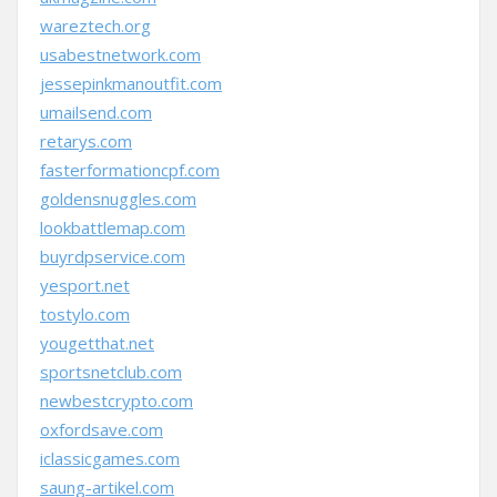
wareztech.org
usabestnetwork.com
jessepinkmanoutfit.com
umailsend.com
retarys.com
fasterformationcpf.com
goldensnuggles.com
lookbattlemap.com
buyrdpservice.com
yesport.net
tostylo.com
yougetthat.net
sportsnetclub.com
newbestcrypto.com
oxfordsave.com
iclassicgames.com
saung-artikel.com