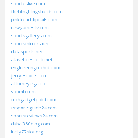
sporteslive.com
theblingblingshields.com
pinkfrenchtipnails.com
newgamestv.com
sportsgallerys.com
sportsmirrors.net
datasports.net
atasehirescortu.net
engineeringtechub.com
jerryescorts.com
attorneylegal.co
voomb.com
techgadgetpoint.com
tvsportsguide24.com
sportsreviews24.com
dubai360blog.com
lucky77slot.org