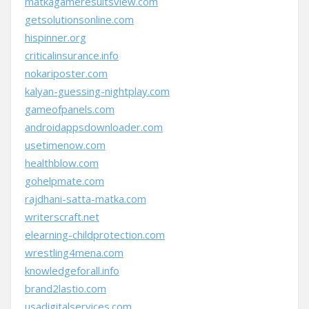
matkagameresultsview.com
getsolutionsonline.com
hispinner.org
criticalinsurance.info
nokariposter.com
kalyan-guessing-nightplay.com
gameofpanels.com
androidappsdownloader.com
usetimenow.com
healthblow.com
gohelpmate.com
rajdhani-satta-matka.com
writerscraft.net
elearning-childprotection.com
wrestling4mena.com
knowledgeforall.info
brand2lastio.com
usadigitalservices.com