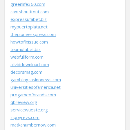
greenlife360.com
cantshoutitout.com
expressufabet.biz
mypuertoplata.net
thepioneerxpress.com
howtofixissue.com
teamufabet.biz
webfullform.com
allviddownload.com
decorsmag.com
gamblingcasinonews.com
universitiesofamerica.net
progameofbrands.com
qbreview.org
servicewueste.org
zippyrevs.com
matkanumbernow.com