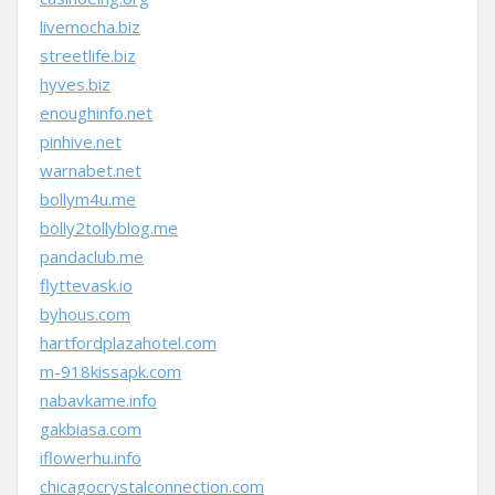
livemocha.biz
streetlife.biz
hyves.biz
enoughinfo.net
pinhive.net
warnabet.net
bollym4u.me
bolly2tollyblog.me
pandaclub.me
flyttevask.io
byhous.com
hartfordplazahotel.com
m-918kissapk.com
nabavkame.info
gakbiasa.com
iflowerhu.info
chicagocrystalconnection.com