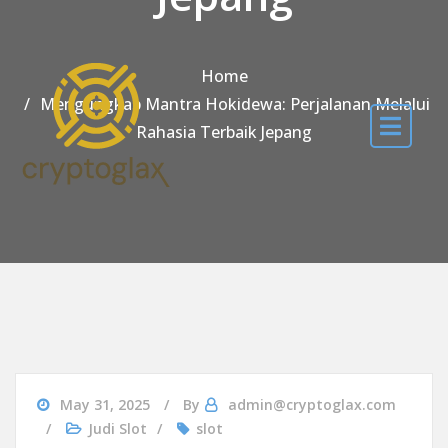
Home
Mengungkap Mantra Hokidewa: Perjalanan Melalui
Rahasia Terbaik Jepang
May 31, 2025
By
admin@cryptoglax.com
Judi Slot
slot