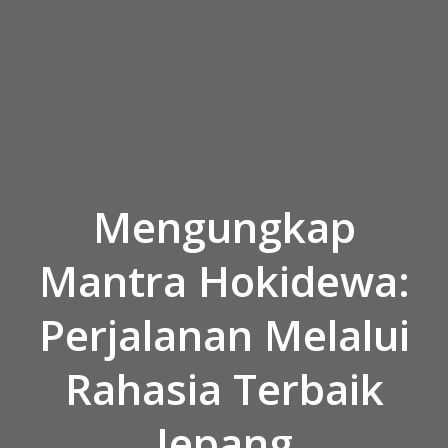
Skip to the content
Mengungkap
Mantra Hokidewa:
Perjalanan Melalui
Rahasia Terbaik
Jepang