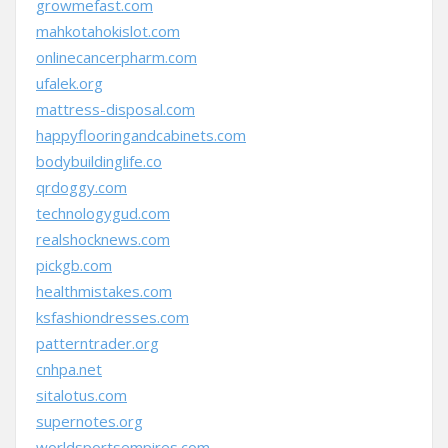
growmefast.com
mahkotahokislot.com
onlinecancerpharm.com
ufalek.org
mattress-disposal.com
happyflooringandcabinets.com
bodybuildinglife.co
qrdoggy.com
technologygud.com
realshocknews.com
pickgb.com
healthmistakes.com
ksfashiondresses.com
patterntrader.org
cnhpa.net
sitalotus.com
supernotes.org
worldsportsempires.com