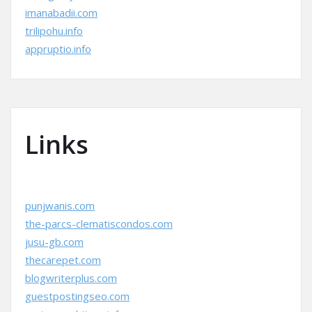
imanabadii.com
trilipohu.info
appruptio.info
Links
punjwanis.com
the-parcs-clematiscondos.com
jusu-gb.com
thecarepet.com
blogwriterplus.com
guestpostingseo.com