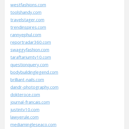
westfashions.com
toolshandy.com
travelstager.com
trendinspires.com
rannyephul.com
reportradar360.com
swaggyfashion.com
taraftariumtv10.com
questionquery.com
bodybuildinglegend.com
brilliant-nails.com
dandr-photography.com
dokteroce.com
journal-francais.com
justintv10.com
lawyerule.com
mediamingleseaco.com