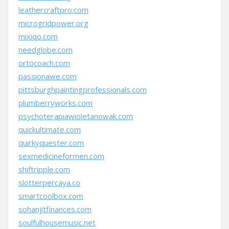
leathercraftpro.com
microgridpower.org
mixiqo.com
needglobe.com
ortocoach.com
passionawe.com
pittsburghpaintingprofessionals.com
plumberryworks.com
psychoterapiawioletanowak.com
quickultimate.com
quirkyquester.com
sexmedicineformen.com
shiftripple.com
slotterpercaya.co
smartcoolbox.com
sohanjitfinances.com
soulfulhousemusic.net