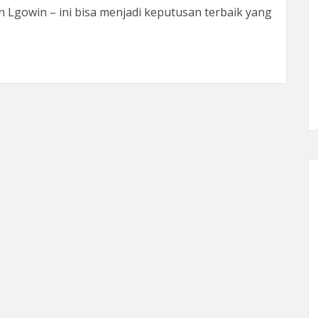
Lgowin – ini bisa menjadi keputusan terbaik yang