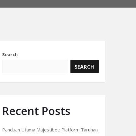
Search
SEARCH
Recent Posts
Panduan Utama Majestibet: Platform Taruhan