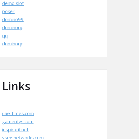
demo slot
poker
domino99
dominoqq
qq
dominoqq
Links
uae-times.com
gamerifys.com
inspiratif.net
vsmsnetworks.com