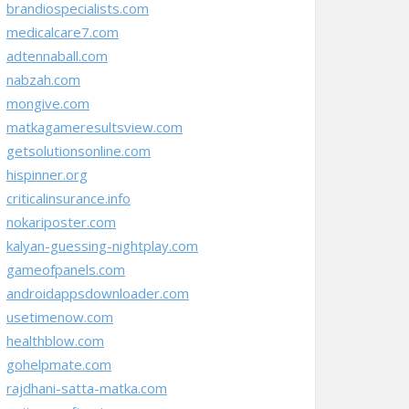
brandiospecialists.com
medicalcare7.com
adtennaball.com
nabzah.com
mongive.com
matkagameresultsview.com
getsolutionsonline.com
hispinner.org
criticalinsurance.info
nokariposter.com
kalyan-guessing-nightplay.com
gameofpanels.com
androidappsdownloader.com
usetimenow.com
healthblow.com
gohelpmate.com
rajdhani-satta-matka.com