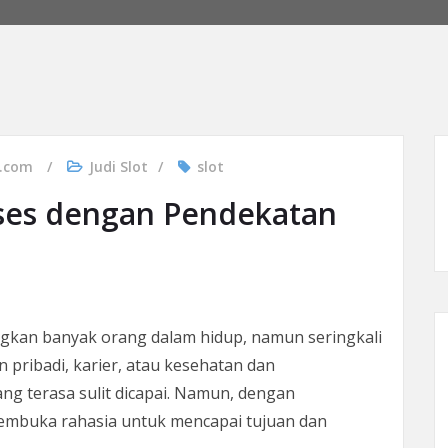
.com
Judi Slot
slot
ses dengan Pendekatan
ngkan banyak orang dalam hidup, namun seringkali
n pribadi, karier, atau kesehatan dan
ng terasa sulit dicapai. Namun, dengan
membuka rahasia untuk mencapai tujuan dan