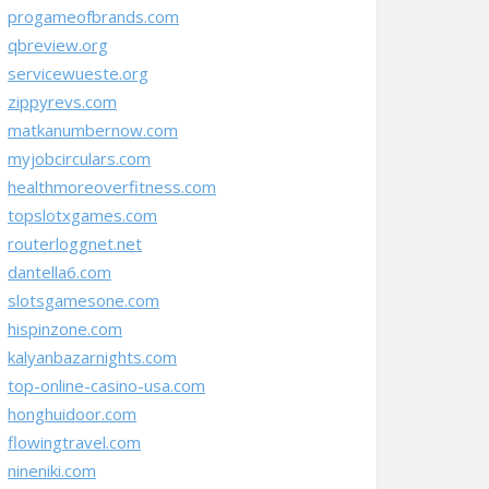
progameofbrands.com
qbreview.org
servicewueste.org
zippyrevs.com
matkanumbernow.com
myjobcirculars.com
healthmoreoverfitness.com
topslotxgames.com
routerloggnet.net
dantella6.com
slotsgamesone.com
hispinzone.com
kalyanbazarnights.com
top-online-casino-usa.com
honghuidoor.com
flowingtravel.com
nineniki.com