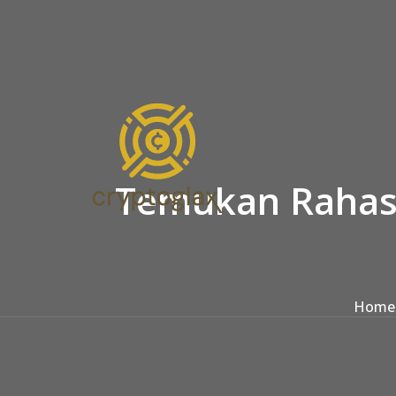
Skip to the content
Temukan Rahasi
Home