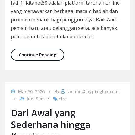
[ad_1] Kitabet88 adalah platform taruhan online
yang menawarkan berbagai macam hadiah dan
promosi menarik bagi penggunanya. Baik Anda
pemain baru atau pelanggan setia, ada banyak
peluang untuk membuka bonus dan
Dapatkan Hadiah dan Promosi Menari
Continue Reading
Mar 30, 2026
By
admin@cryptoglax.com
Judi Slot
slot
Dari Awal yang
Sederhana hingga