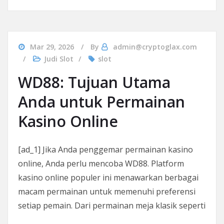
Mar 29, 2026
By
admin@cryptoglax.com
Judi Slot
slot
WD88: Tujuan Utama
Anda untuk Permainan
Kasino Online
[ad_1] Jika Anda penggemar permainan kasino
online, Anda perlu mencoba WD88. Platform
kasino online populer ini menawarkan berbagai
macam permainan untuk memenuhi preferensi
setiap pemain. Dari permainan meja klasik seperti