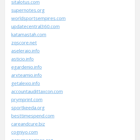
sitalotus.com
supernotes.org
worldsportsempires.com
updatecentral360.com
katamastah.com
zqscore.net
aseleraio.info
asticio.info
egardenio.info
arxteamio.info
getalexio.info
accountaudittaxcon.com
prymprint.com
sportkeeda.org
besttimespend.com
careandcure.biz
cogniyo.com