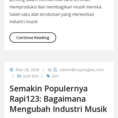
memproduksi dan membagikan musik mereka.
Salah satu alat terobosan yang merevolusi
industri musik
Bagaimana MPO8080 Merevolusi Penc
Continue Reading
Mar 28, 2026
By
admin@cryptoglax.com
Judi Slot
slot
Semakin Populernya
Rapi123: Bagaimana
Mengubah Industri Musik