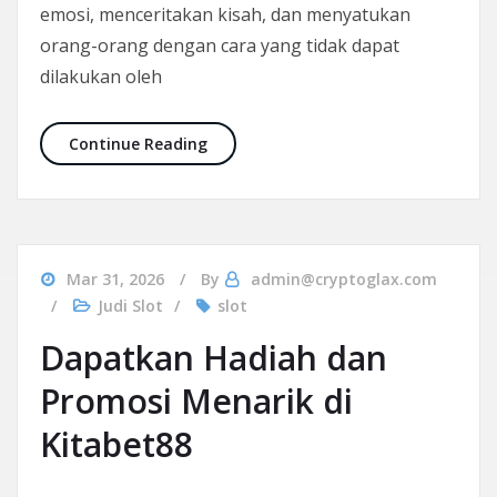
emosi, menceritakan kisah, dan menyatukan
orang-orang dengan cara yang tidak dapat
dilakukan oleh
Melanggar Batas: Bagaimana MPOYE 
Continue Reading
Mar 31, 2026
By
admin@cryptoglax.com
Judi Slot
slot
Dapatkan Hadiah dan
Promosi Menarik di
Kitabet88