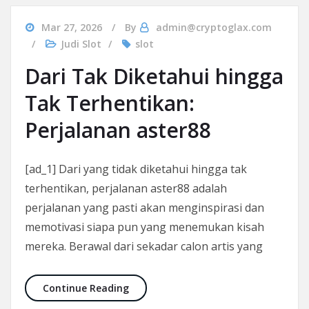
Mar 27, 2026
By
admin@cryptoglax.com
Judi Slot
slot
Dari Tak Diketahui hingga
Tak Terhentikan:
Perjalanan aster88
[ad_1] Dari yang tidak diketahui hingga tak
terhentikan, perjalanan aster88 adalah
perjalanan yang pasti akan menginspirasi dan
memotivasi siapa pun yang menemukan kisah
mereka. Berawal dari sekadar calon artis yang
Dari Tak Diketahui hingga Tak Terhe
Continue Reading