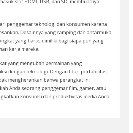
ermasuk slot HDMI, USB, dan SD, membuatnya
dari penggemar teknologi dan konsumen karena
esankan. Desainnya yang ramping dan antarmuka
kat yang harus dimiliki bagi siapa pun yang
man kerja mereka.
ngkat yang mengubah permainan yang
ksi dengan teknologi. Dengan fitur, portabilitas,
dak mengherankan bahwa perangkat ini
akah Anda seorang penggemar film, gamer, atau
ingkatkan konsumsi dan produktivitas media Anda.