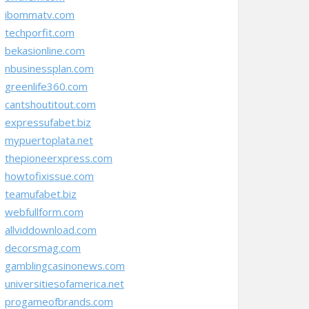
ibommatv.com
techporfit.com
bekasionline.com
nbusinessplan.com
greenlife360.com
cantshoutitout.com
expressufabet.biz
mypuertoplata.net
thepioneerxpress.com
howtofixissue.com
teamufabet.biz
webfullform.com
allviddownload.com
decorsmag.com
gamblingcasinonews.com
universitiesofamerica.net
progameofbrands.com