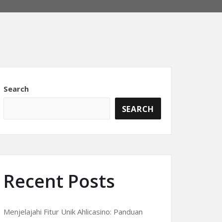
Search
SEARCH
Recent Posts
Menjelajahi Fitur Unik Ahlicasino: Panduan