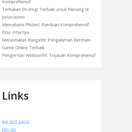
Komprehensif
Temukan Strategi Terbaik untuk Menang di
Juruscasino
Memahami Plisbet: Panduan Komprehensif
Fitur-Fiturnya
Menemukan Bunga99: Pengalaman Bermain
Game Online Terbaik
Pengertian Winlose99: Tinjauan Komprehensif
Links
link slot gacor
pkv qq