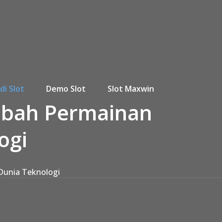
di Slot
Demo Slot
Slot Maxwin
ubah Permainan
ogi
Dunia Teknologi