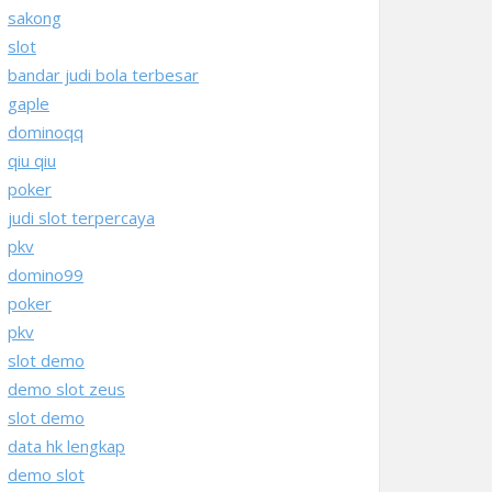
sakong
slot
bandar judi bola terbesar
gaple
dominoqq
qiu qiu
poker
judi slot terpercaya
pkv
domino99
poker
pkv
slot demo
demo slot zeus
slot demo
data hk lengkap
demo slot