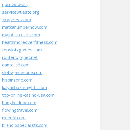
qbreview.org
servicewueste.org
zippyrevs.com
matkanumbernow.com
myjobcirculars.com
healthmoreoverfitness.com
topslotxgames.com
routerloggnet.net
dantella6.com
slotsgamesone.com
hispinzone.com
kalyanbazarnights.com
top-online-casino-usa.com
honghuidoor.com
flowingtravel.com
nineniki.com
brandiospecialists.com