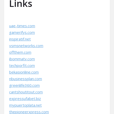
Links
uae-times.com
gamerifys.com
inspiratif.net
vsmsnetworks.com
offthem.com
ibommatv.com
techporfit.com
bekasionline.com
nbusinessplan.com
greenlife360.com
cantshoutitout.com
expressufabet.biz
mypuertoplata.net
thepioneerxpress.com