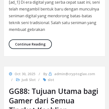
[ad_1] Di era digital yang serba cepat saat ini, seni
telah mengambil bentuk baru dengan munculnya
seniman digital yang mendorong batas-batas
teknik seni tradisional. Salah satu seniman yang
membuat gebrakan
Temui Apel888: Seniman Digital Mend
Continue Reading
Oct 30, 2025
By
admin@cryptoglax.com
Judi Slot
slot
GG88: Tujuan Utama bagi
Gamer dari Semua