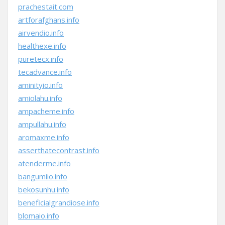
prachestait.com
artforafghans.info
airvendio.info
healthexe.info
puretecx.info
tecadvance.info
aminityio.info
amiolahu.info
ampacheme.info
ampullahu.info
aromaxme.info
asserthatecontrast.info
atenderme.info
bangumiio.info
bekosunhu.info
beneficialgrandiose.info
blomaio.info