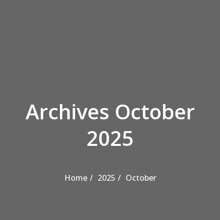
Skip to the content
Archives October
2025
Home
2025
October