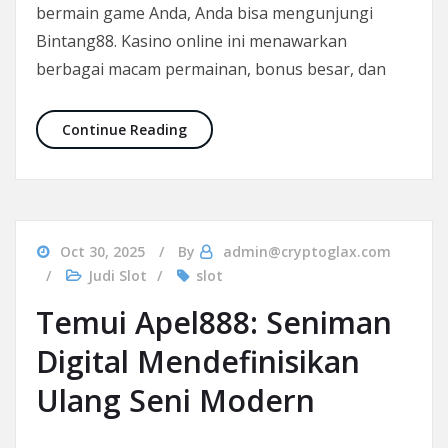
bermain game Anda, Anda bisa mengunjungi
Bintang88. Kasino online ini menawarkan
berbagai macam permainan, bonus besar, dan
Bintang88: Tujuan Utama Penggema
Continue Reading
Oct 30, 2025
By
admin@cryptoglax.com
Judi Slot
slot
Temui Apel888: Seniman
Digital Mendefinisikan
Ulang Seni Modern