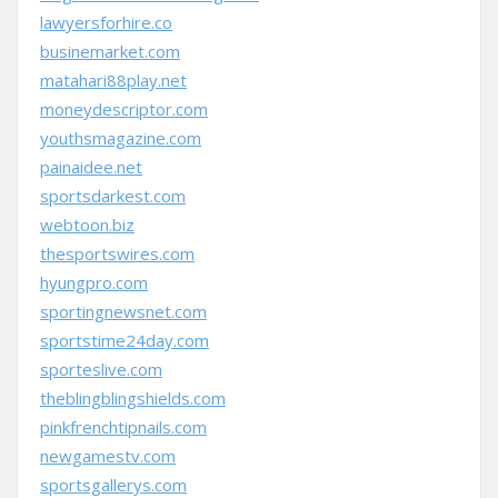
lawyersforhire.co
businemarket.com
matahari88play.net
moneydescriptor.com
youthsmagazine.com
painaidee.net
sportsdarkest.com
webtoon.biz
thesportswires.com
hyungpro.com
sportingnewsnet.com
sportstime24day.com
sporteslive.com
theblingblingshields.com
pinkfrenchtipnails.com
newgamestv.com
sportsgallerys.com