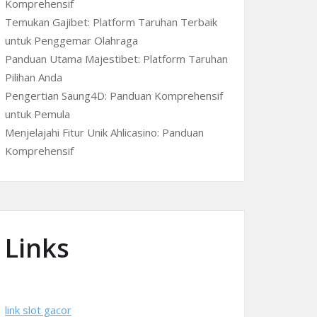
Komprehensif
Temukan Gajibet: Platform Taruhan Terbaik
untuk Penggemar Olahraga
Panduan Utama Majestibet: Platform Taruhan
Pilihan Anda
Pengertian Saung4D: Panduan Komprehensif
untuk Pemula
Menjelajahi Fitur Unik Ahlicasino: Panduan
Komprehensif
Links
link slot gacor