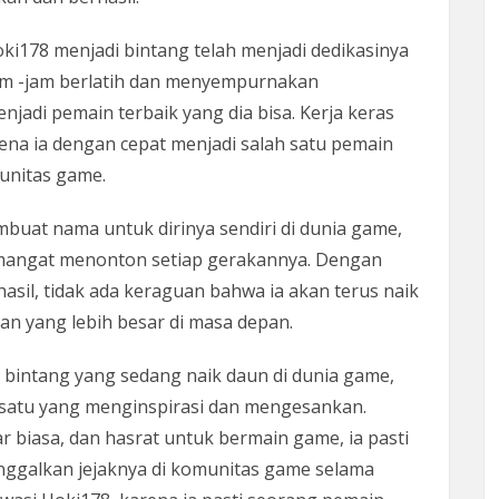
ki178 menjadi bintang telah menjadi dedikasinya
am -jam berlatih dan menyempurnakan
jadi pemain terbaik yang dia bisa. Kerja keras
ena ia dengan cepat menjadi salah satu pemain
unitas game.
buat nama untuk dirinya sendiri di dunia game,
mangat menonton setiap gerakannya. Dengan
asil, tidak ada keraguan bahwa ia akan terus naik
an yang lebih besar di masa depan.
 bintang yang sedang naik daun di dunia game,
 satu yang menginspirasi dan mengesankan.
r biasa, dan hasrat untuk bermain game, ia pasti
ggalkan jejaknya di komunitas game selama