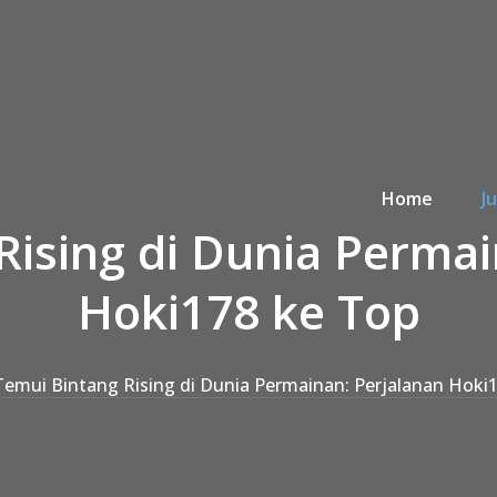
Primary Menu
Home
Ju
Rising di Dunia Permai
Hoki178 ke Top
Temui Bintang Rising di Dunia Permainan: Perjalanan Hoki