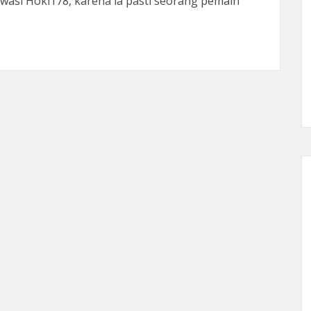
asi Hoki178, karena ia pasti seorang pemain