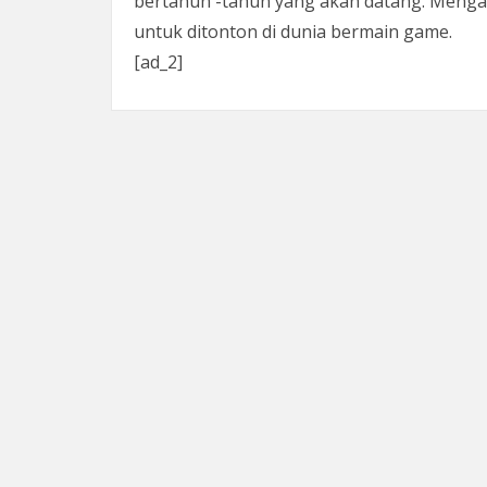
bertahun -tahun yang akan datang. Mengaw
untuk ditonton di dunia bermain game.
[ad_2]