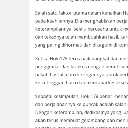
Salah satu faktor utama dalam kenaikan Ho
pada keahliannya. Dia menghabiskan berj
keterampilannya, selalu berusaha untuk men
dan tekadnya telah membuahkan hasil, kar
yang paling dihormati dan dikagumi di kom
Ketika Hoki178 terus naik pangkat dan mem
penggemar dan kritikus dengan penuh se
bakat, hasrat, dan dorongannya untuk berh
ke ketinggian baru dan mencapai kesukses
Sebagai kesimpulan, Hoki178 benar -benar
dan perjalanannya ke puncak adalah salah
Dengan keterampilan, dedikasinya yang lua
akan terus membuat gelombang dan menin