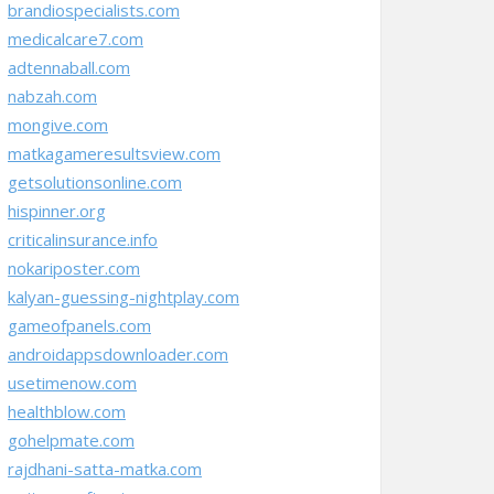
brandiospecialists.com
medicalcare7.com
adtennaball.com
nabzah.com
mongive.com
matkagameresultsview.com
getsolutionsonline.com
hispinner.org
criticalinsurance.info
nokariposter.com
kalyan-guessing-nightplay.com
gameofpanels.com
androidappsdownloader.com
usetimenow.com
healthblow.com
gohelpmate.com
rajdhani-satta-matka.com