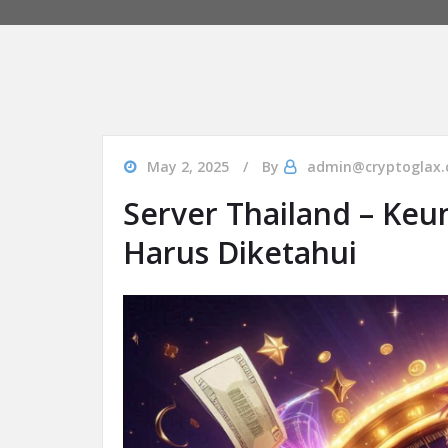
May 2, 2025
By
admin@cryptoglax
Server Thailand – Keu
Harus Diketahui