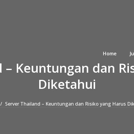
Primary Menu
Home
Ju
d – Keuntungan dan Ri
Diketahui
Server Thailand – Keuntungan dan Risiko yang Harus Di