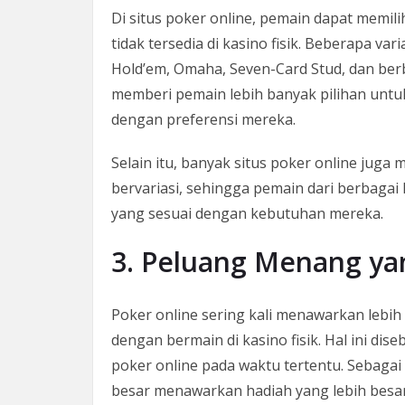
Di situs poker online, pemain dapat memil
tidak tersedia di kasino fisik. Beberapa v
Hold’em, Omaha, Seven-Card Stud, dan ber
memberi pemain lebih banyak pilihan untu
dengan preferensi mereka.
Selain itu, banyak situs poker online jug
bervariasi, sehingga pemain dari berbaga
yang sesuai dengan kebutuhan mereka.
3.
Peluang Menang ya
Poker online sering kali menawarkan leb
dengan bermain di kasino fisik. Hal ini dis
poker online pada waktu tertentu. Sebaga
besar menawarkan hadiah yang lebih besa