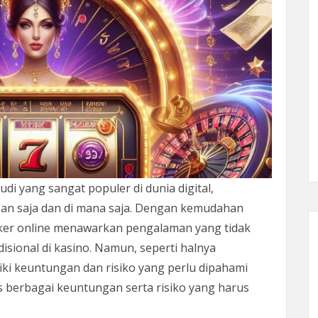
di yang sangat populer di dunia digital,
n saja dan di mana saja. Dengan kemudahan
ker online menawarkan pengalaman yang tidak
isional di kasino. Namun, seperti halnya
liki keuntungan dan risiko yang perlu dipahami
as berbagai keuntungan serta risiko yang harus