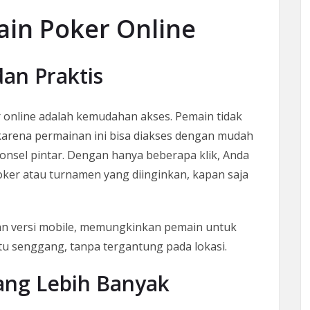
in Poker Online
an Praktis
r online adalah kemudahan akses. Pemain tidak
, karena permainan ini bisa diakses dengan mudah
ponsel pintar. Dengan hanya beberapa klik, Anda
ker atau turnamen yang diinginkan, kapan saja
kan versi mobile, memungkinkan pemain untuk
tu senggang, tanpa tergantung pada lokasi.
ang Lebih Banyak