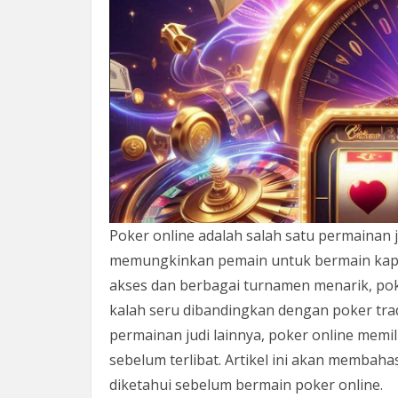
Poker online adalah salah satu permainan ju
memungkinkan pemain untuk bermain kapa
akses dan berbagai turnamen menarik, po
kalah seru dibandingkan dengan poker trad
permainan judi lainnya, poker online memi
sebelum terlibat. Artikel ini akan membah
diketahui sebelum bermain poker online.