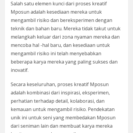
Salah satu elemen kunci dari proses kreatif
Mposun adalah kesediaan mereka untuk
mengambil risiko dan bereksperimen dengan
teknik dan bahan baru. Mereka tidak takut untuk
melangkah keluar dari zona nyaman mereka dan
mencoba hal -hal baru, dan kesediaan untuk
mengambil risiko ini telah menyebabkan
beberapa karya mereka yang paling sukses dan
inovatif.
Secara keseluruhan, proses kreatif Mposun
adalah kombinasi dari inspirasi, eksperimen,
perhatian terhadap detail, kolaborasi, dan
kemauan untuk mengambil risiko. Pendekatan
unik ini untuk seni yang membedakan Mposun
dari seniman lain dan membuat karya mereka