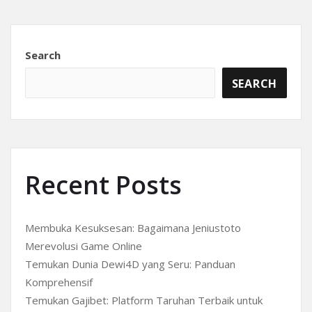
Search
SEARCH
Recent Posts
Membuka Kesuksesan: Bagaimana Jeniustoto
Merevolusi Game Online
Temukan Dunia Dewi4D yang Seru: Panduan
Komprehensif
Temukan Gajibet: Platform Taruhan Terbaik untuk