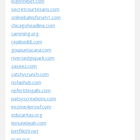
login99bet.com
secretcourtesans.com
onlinebahisforum1.com
chicagoheadline.com
camming.org
rajalion88.com
goupuntacana.com
riversedgepark.com
zaseez.com
catchycrunch.com
nofaphub.com
nefertitingalls.com
patsyscreations.com
income4proof.com
educaritas.org
lensajelajah.com
betflik09.net
ncaq.org