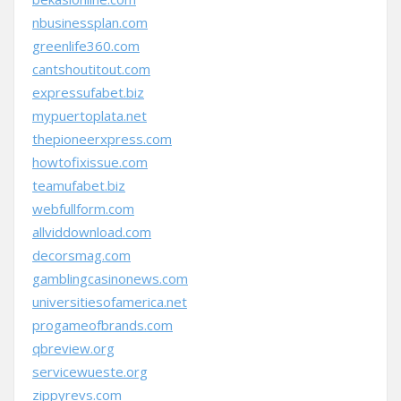
nbusinessplan.com
greenlife360.com
cantshoutitout.com
expressufabet.biz
mypuertoplata.net
thepioneerxpress.com
howtofixissue.com
teamufabet.biz
webfullform.com
allviddownload.com
decorsmag.com
gamblingcasinonews.com
universitiesofamerica.net
progameofbrands.com
qbreview.org
servicewueste.org
zippyrevs.com