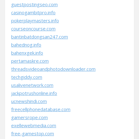
guestpostingseo.com
casinogambitpro.info
pokerplaymasters.info
courseoncourse.com
bantinbatdongsan247.com
bahednog.info
bahenxgek.info
pertamaskre.com
threadsvideoandphotodownloader.com
techgiddy.com
usalivenetwork.com
jackpotrushonline.info
ucnewshindi.com
freecellphonedatabase.com
gamersrope.com
exellewebmedia.com
free-gamestop.com