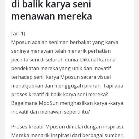
di balik karya seni
menawan mereka
[ad_1]
Mposun adalah seniman berbakat yang karya
seninya menawan telah menarik perhatian
pecinta seni di seluruh dunia. Dikenal karena
pendekatan mereka yang unik dan inovatif
terhadap seni, karya Mposun secara visual
menakjubkan dan menggugah pikiran. Tapi apa
proses kreatif di balik karya seni mereka?
Bagaimana MpoSun menghasilkan karya -karya
inovatif dan menawan seperti itu?
Proses kreatif Mposun dimulai dengan inspirasi.
Mereka menarik inspirasi dari berbagai sumber,