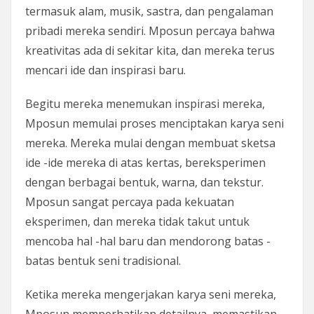
termasuk alam, musik, sastra, dan pengalaman
pribadi mereka sendiri. Mposun percaya bahwa
kreativitas ada di sekitar kita, dan mereka terus
mencari ide dan inspirasi baru.
Begitu mereka menemukan inspirasi mereka,
Mposun memulai proses menciptakan karya seni
mereka. Mereka mulai dengan membuat sketsa
ide -ide mereka di atas kertas, bereksperimen
dengan berbagai bentuk, warna, dan tekstur.
Mposun sangat percaya pada kekuatan
eksperimen, dan mereka tidak takut untuk
mencoba hal -hal baru dan mendorong batas -
batas bentuk seni tradisional.
Ketika mereka mengerjakan karya seni mereka,