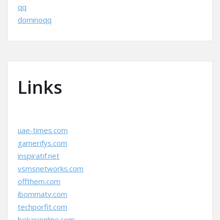
qq
dominoqq
Links
uae-times.com
gamerifys.com
inspiratif.net
vsmsnetworks.com
offthem.com
ibommatv.com
techporfit.com
bekasionline.com