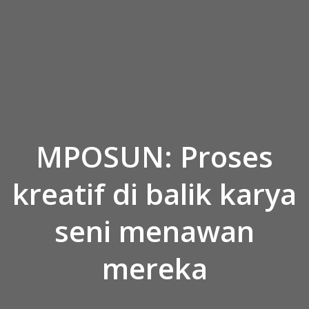
Skip to the content
MPOSUN: Proses
kreatif di balik karya
seni menawan
mereka