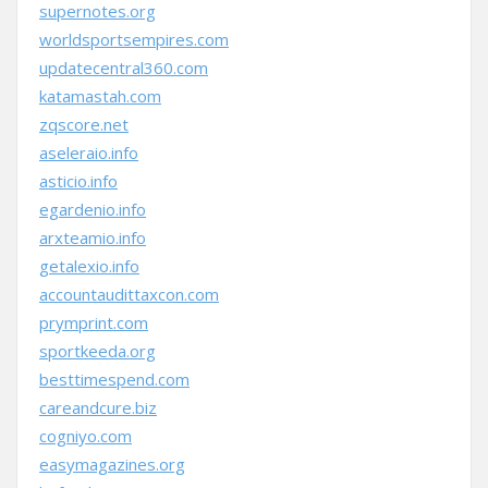
supernotes.org
worldsportsempires.com
updatecentral360.com
katamastah.com
zqscore.net
aseleraio.info
asticio.info
egardenio.info
arxteamio.info
getalexio.info
accountaudittaxcon.com
prymprint.com
sportkeeda.org
besttimespend.com
careandcure.biz
cogniyo.com
easymagazines.org