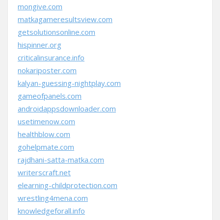
mongive.com
matkagameresultsview.com
getsolutionsonline.com
hispinner.org
criticalinsurance.info
nokariposter.com
kalyan-guessing-nightplay.com
gameofpanels.com
androidappsdownloader.com
usetimenow.com
healthblow.com
gohelpmate.com
rajdhani-satta-matka.com
writerscraft.net
elearning-childprotection.com
wrestling4mena.com
knowledgeforall.info