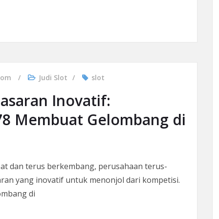
 bagi para penggemar taruhan olahraga
com
Judi Slot
slot
asaran Inovatif:
78 Membuat Gelombang di
epat dan terus berkembang, perusahaan terus-
an yang inovatif untuk menonjol dari kompetisi.
ombang di