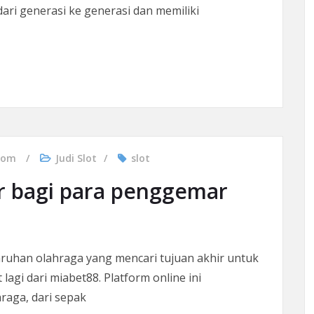
 dari generasi ke generasi dan memiliki
gnifikansi Budaya Gapurabola
com
Judi Slot
slot
r bagi para penggemar
ruhan olahraga yang mencari tujuan akhir untuk
agi dari miabet88. Platform online ini
raga, dari sepak