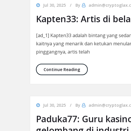
Jul 30, 2025
By
admin@cryptoglax.
Kapten33: Artis di bel
[ad_1] Kapten33 adalah bintang yang sedang
kaitnya yang menarik dan ketukan menular.
pinggangnya, artis telah
Kapten33: Artis di belak
Continue Reading
Jul 30, 2025
By
admin@cryptoglax.
Paduka77: Guru kasin
gelombang di industri 