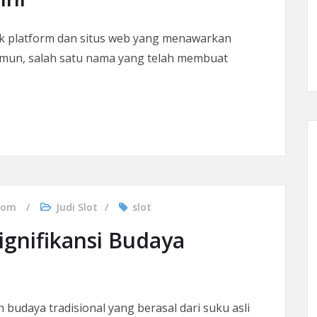
yak platform dan situs web yang menawarkan
amun, salah satu nama yang telah membuat
nline yang membuat gelombang di industri ini
com
Judi Slot
slot
ignifikansi Budaya
 budaya tradisional yang berasal dari suku asli