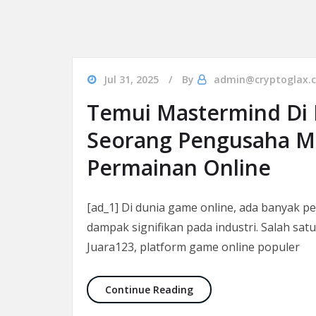
Jul 31, 2025
By
admin@cryptoglax.
Temui Mastermind Di 
Seorang Pengusaha Me
Permainan Online
[ad_1] Di dunia game online, ada banyak 
dampak signifikan pada industri. Salah satu
Juara123, platform game online populer
Temui Mastermind Di Bal
Continue Reading