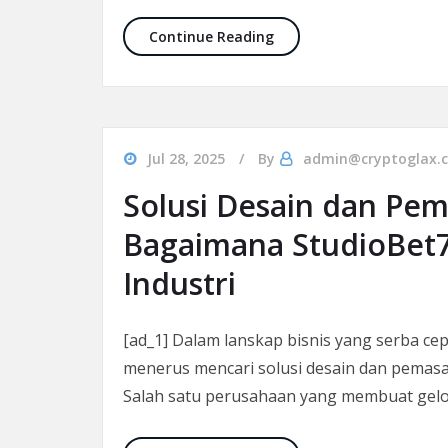
Miabet88: Tujuan akhir
Continue Reading
Jul 28, 2025
By
admin@cryptoglax.
Solusi Desain dan Pem
Bagaimana StudioBet
Industri
[ad_1] Dalam lanskap bisnis yang serba c
menerus mencari solusi desain dan pemasar
Salah satu perusahaan yang membuat gel