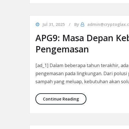
Jul 31, 2025
By
admin@cryptoglax.
APG9: Masa Depan Keb
Pengemasan
[ad_1] Dalam beberapa tahun terakhir, a
pengemasan pada lingkungan. Dari polusi 
sampah yang meluap, kebutuhan akan sol
APG9: Masa Depan Kebe
Continue Reading