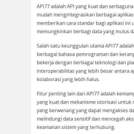
API77 adalah API yang kuat dan serbagu
mudah mengintegrasikan berbagai aplikasi 
memberikan cara standar bagi aplikasi ini 
memungkinkan berbagi data yang mulus dan
Salah satu keunggulan utama API77 adalah f
berbagai bahasa pemrograman dan keran
bekerja dengan berbagai teknologi dan pla
interoperabilitas yang lebih besar antara a
kolaborasi yang lebih halus.
Fitur penting lain dari API77 adalah kem
yang kuat dan mekanisme otorisasi untuk
yang berwenang yang dapat mengakses dan
melindungi data sensitif dan mencegah aks
keamanan sistem yang terhubung.