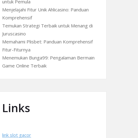
untuk Pemula
Menjelajahi Fitur Unik Ahlicasino: Panduan
Komprehensif
Temukan Strategi Terbaik untuk Menang di
Juruscasino
Memahami Plisbet: Panduan Komprehensif
Fitur-Fiturnya
Menemukan Bunga99: Pengalaman Bermain
Game Online Terbaik
Links
link slot gacor