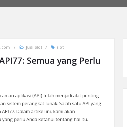
x.com
Judi Slot
slot
API77: Semua yang Perlu
raman aplikasi (API) telah menjadi alat penting
n sistem perangkat lunak. Salah satu API yang
API77. Dalam artikel ini, kami akan
yang perlu Anda ketahui tentang hal itu.