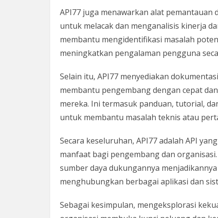
API77 juga menawarkan alat pemantauan 
untuk melacak dan menganalisis kinerja d
membantu mengidentifikasi masalah potens
meningkatkan pengalaman pengguna secar
Selain itu, API77 menyediakan dokumentas
membantu pengembang dengan cepat dan m
mereka. Ini termasuk panduan, tutorial, d
untuk membantu masalah teknis atau pert
Secara keseluruhan, API77 adalah API ya
manfaat bagi pengembang dan organisasi. Fle
sumber daya dukungannya menjadikannya p
menghubungkan berbagai aplikasi dan sis
Sebagai kesimpulan, mengeksplorasi kek