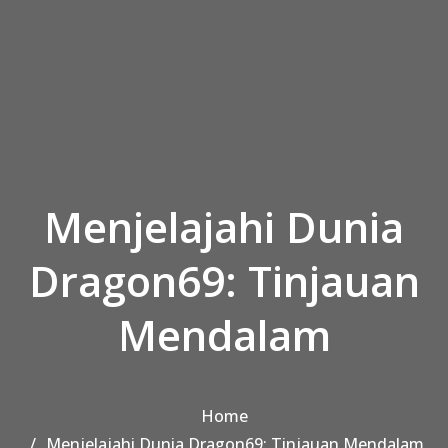
Skip to the content
Menjelajahi Dunia
Dragon69: Tinjauan
Mendalam
Home
Menjelajahi Dunia Dragon69: Tinjauan Mendalam