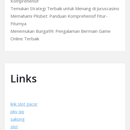
Komprehensif
Temukan Strategi Terbaik untuk Menang di Juruscasino
Memahami Plisbet: Panduan Komprehensif Fitur-
Fiturnya
Menemukan Bunga99: Pengalaman Bermain Game
Online Terbaik
Links
link slot gacor
pkv qq
sakong
slot