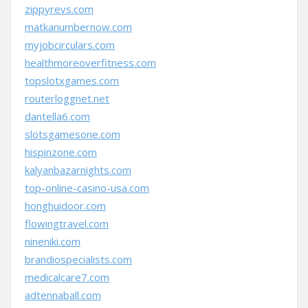
zippyrevs.com
matkanumbernow.com
myjobcirculars.com
healthmoreoverfitness.com
topslotxgames.com
routerloggnet.net
dantella6.com
slotsgamesone.com
hispinzone.com
kalyanbazarnights.com
top-online-casino-usa.com
honghuidoor.com
flowingtravel.com
nineniki.com
brandiospecialists.com
medicalcare7.com
adtennaball.com