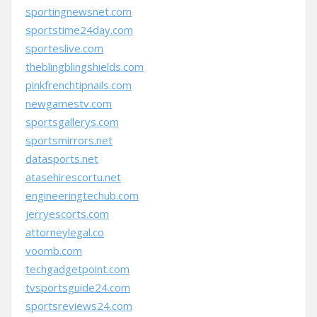
sportingnewsnet.com
sportstime24day.com
sporteslive.com
theblingblingshields.com
pinkfrenchtipnails.com
newgamestv.com
sportsgallerys.com
sportsmirrors.net
datasports.net
atasehirescortu.net
engineeringtechub.com
jerryescorts.com
attorneylegal.co
voomb.com
techgadgetpoint.com
tvsportsguide24.com
sportsreviews24.com