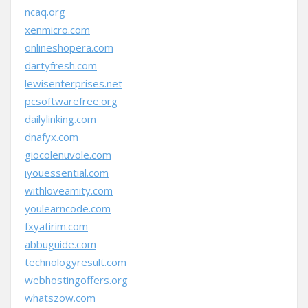
ncaq.org
xenmicro.com
onlineshopera.com
dartyfresh.com
lewisenterprises.net
pcsoftwarefree.org
dailylinking.com
dnafyx.com
giocolenuvole.com
iyouessential.com
withloveamity.com
youlearncode.com
fxyatirim.com
abbuguide.com
technologyresult.com
webhostingoffers.org
whatszow.com