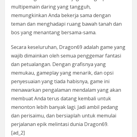
multipemain daring yang tangguh,
memungkinkan Anda bekerja sama dengan
teman dan menghadapi ruang bawah tanah dan
bos yang menantang bersama-sama.
Secara keseluruhan, Dragon69 adalah game yang
wajib dimainkan oleh semua penggemar fantasi
dan petualangan. Dengan grafisnya yang
memukau, gameplay yang menarik, dan opsi
penyesuaian yang tiada habisnya, game ini
menawarkan pengalaman mendalam yang akan
membuat Anda terus datang kembali untuk
menonton lebih banyak lagi. Jadi ambil pedang
dan perisaimu, dan bersiaplah untuk memulai
perjalanan epik melintasi dunia Dragon69.
[ad_2]