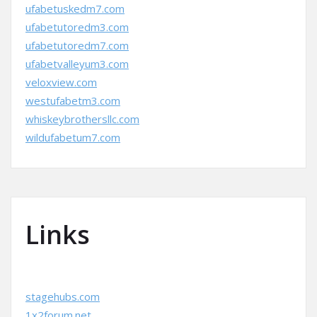
ufabetuskedm7.com
ufabetutoredm3.com
ufabetutoredm7.com
ufabetvalleyum3.com
veloxview.com
westufabetm3.com
whiskeybrothersllc.com
wildufabetum7.com
Links
stagehubs.com
1x2forum.net