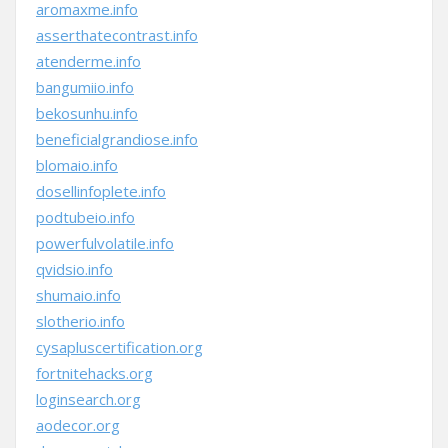
aromaxme.info
asserthatecontrast.info
atenderme.info
bangumiio.info
bekosunhu.info
beneficialgrandiose.info
blomaio.info
dosellinfoplete.info
podtubeio.info
powerfulvolatile.info
qvidsio.info
shumaio.info
slotherio.info
cysapluscertification.org
fortnitehacks.org
loginsearch.org
aodecor.org