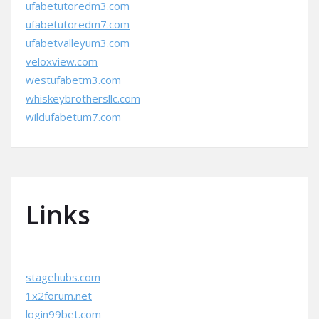
ufabetutoredm3.com
ufabetutoredm7.com
ufabetvalleyum3.com
veloxview.com
westufabetm3.com
whiskeybrothersllc.com
wildufabetum7.com
Links
stagehubs.com
1x2forum.net
login99bet.com