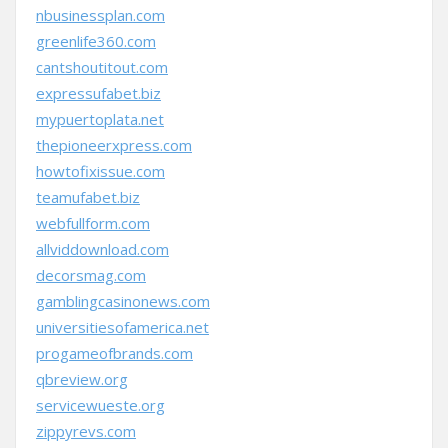
nbusinessplan.com
greenlife360.com
cantshoutitout.com
expressufabet.biz
mypuertoplata.net
thepioneerxpress.com
howtofixissue.com
teamufabet.biz
webfullform.com
allviddownload.com
decorsmag.com
gamblingcasinonews.com
universitiesofamerica.net
progameofbrands.com
qbreview.org
servicewueste.org
zippyrevs.com