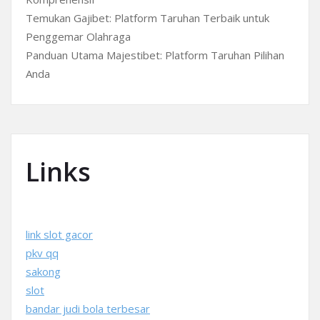
Temukan Gajibet: Platform Taruhan Terbaik untuk
Penggemar Olahraga
Panduan Utama Majestibet: Platform Taruhan Pilihan
Anda
Links
link slot gacor
pkv qq
sakong
slot
bandar judi bola terbesar