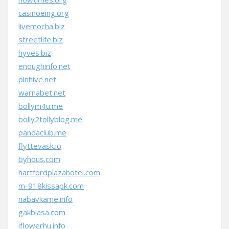
casinoeing.org
livemocha.biz
streetlife.biz
hyves.biz
enoughinfo.net
pinhive.net
warnabet.net
bollym4u.me
bolly2tollyblog.me
pandaclub.me
flyttevask.io
byhous.com
hartfordplazahotel.com
m-918kissapk.com
nabavkame.info
gakbiasa.com
iflowerhu.info