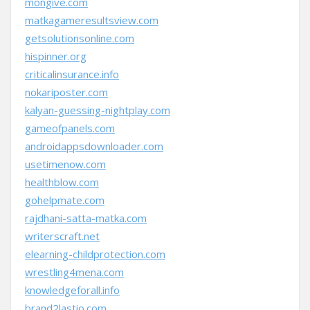
mongive.com
matkagameresultsview.com
getsolutionsonline.com
hispinner.org
criticalinsurance.info
nokariposter.com
kalyan-guessing-nightplay.com
gameofpanels.com
androidappsdownloader.com
usetimenow.com
healthblow.com
gohelpmate.com
rajdhani-satta-matka.com
writerscraft.net
elearning-childprotection.com
wrestling4mena.com
knowledgeforall.info
brand2lastio.com