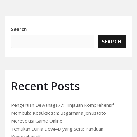
Search
SEARCH
Recent Posts
Pengertian Dewanaga77: Tinjauan Komprehensif
Membuka Kesuksesan: Bagaimana Jeniustoto
Merevolusi Game Online
Temukan Dunia Dewi4D yang Seru: Panduan
Komprehensif