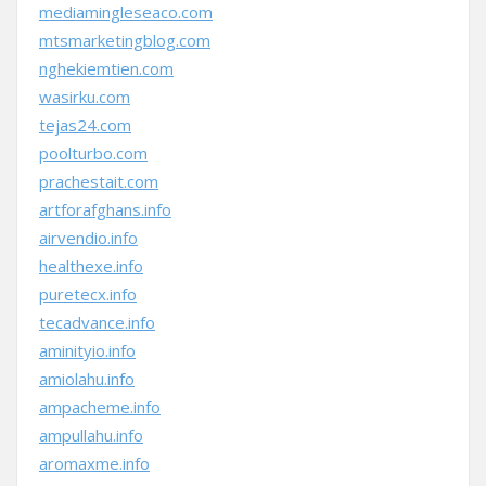
mediamingleseaco.com
mtsmarketingblog.com
nghekiemtien.com
wasirku.com
tejas24.com
poolturbo.com
prachestait.com
artforafghans.info
airvendio.info
healthexe.info
puretecx.info
tecadvance.info
aminityio.info
amiolahu.info
ampacheme.info
ampullahu.info
aromaxme.info