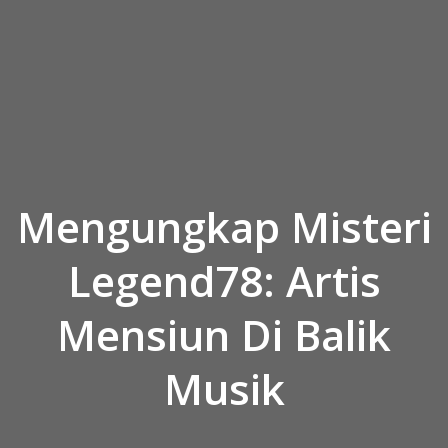
Skip to the content
Mengungkap Misteri
Legend78: Artis
Mensiun Di Balik
Musik