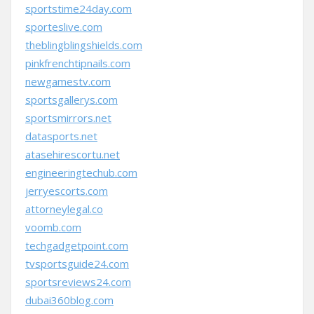
sportstime24day.com
sporteslive.com
theblingblingshields.com
pinkfrenchtipnails.com
newgamestv.com
sportsgallerys.com
sportsmirrors.net
datasports.net
atasehirescortu.net
engineeringtechub.com
jerryescorts.com
attorneylegal.co
voomb.com
techgadgetpoint.com
tvsportsguide24.com
sportsreviews24.com
dubai360blog.com