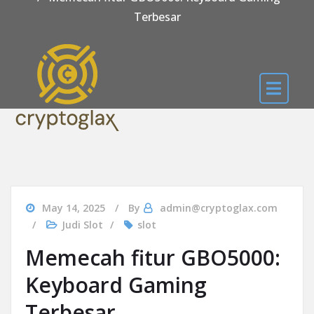
Terbesar
May 14, 2025
By
admin@cryptoglax.com
Judi Slot
slot
Memecah fitur GBO5000:
Keyboard Gaming
Terbesar