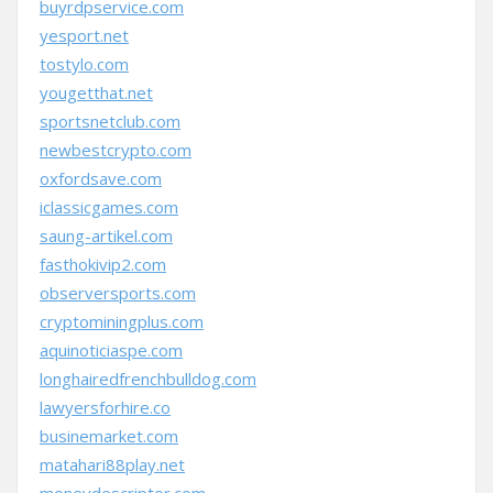
buyrdpservice.com
yesport.net
tostylo.com
yougetthat.net
sportsnetclub.com
newbestcrypto.com
oxfordsave.com
iclassicgames.com
saung-artikel.com
fasthokivip2.com
observersports.com
cryptominingplus.com
aquinoticiaspe.com
longhairedfrenchbulldog.com
lawyersforhire.co
businemarket.com
matahari88play.net