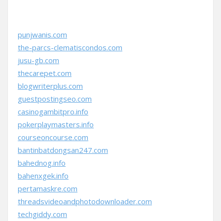
punjwanis.com
the-parcs-clematiscondos.com
jusu-gb.com
thecarepet.com
blogwriterplus.com
guestpostingseo.com
casinogambitpro.info
pokerplaymasters.info
courseoncourse.com
bantinbatdongsan247.com
bahednog.info
bahenxgek.info
pertamaskre.com
threadsvideoandphotodownloader.com
techgiddy.com