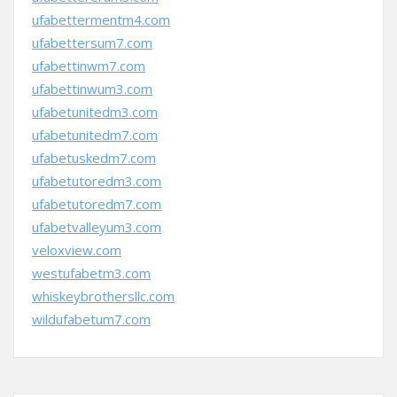
ufabettermentm4.com
ufabettersum7.com
ufabettinwm7.com
ufabettinwum3.com
ufabetunitedm3.com
ufabetunitedm7.com
ufabetuskedm7.com
ufabetutoredm3.com
ufabetutoredm7.com
ufabetvalleyum3.com
veloxview.com
westufabetm3.com
whiskeybrothersllc.com
wildufabetum7.com