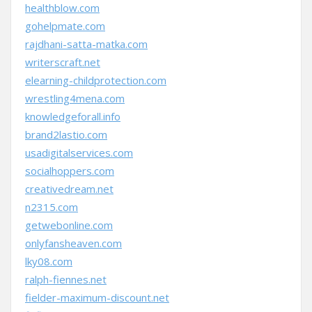
healthblow.com
gohelpmate.com
rajdhani-satta-matka.com
writerscraft.net
elearning-childprotection.com
wrestling4mena.com
knowledgeforall.info
brand2lastio.com
usadigitalservices.com
socialhoppers.com
creativedream.net
n2315.com
getwebonline.com
onlyfansheaven.com
lky08.com
ralph-fiennes.net
fielder-maximum-discount.net