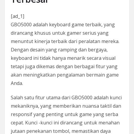
[ad_1]
GBO5000 adalah keyboard game terbaik, yang
dirancang khusus untuk gamer serius yang
menuntut kinerja terbaik dari peralatan mereka.
Dengan desain yang ramping dan bergaya,
keyboard ini tidak hanya menarik secara visual
tetapi juga dikemas dengan berbagai fitur yang
akan meningkatkan pengalaman bermain game
Anda.
Salah satu fitur utama dari GBO5000 adalah kunci
mekaniknya, yang memberikan nuansa taktil dan
responsif yang penting untuk game yang serba
cepat. Kunci -kunci ini dirancang untuk menahan
jutaan penekanan tombol, memastikan daya