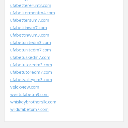
ufabettererum3.com
ufabettermentm4.com
ufabettersum7.com
ufabettinwm7.com
ufabettinwum3.com
ufabetunitedm3.com
ufabetunitedm7.com
ufabetuskedm7.com
ufabetutoredm3.com
ufabetutoredm7.com
ufabetvalleyum3.com
veloxview.com
westufabetm3.com
whiskeybrothersllc.com
wildufabetum7.com