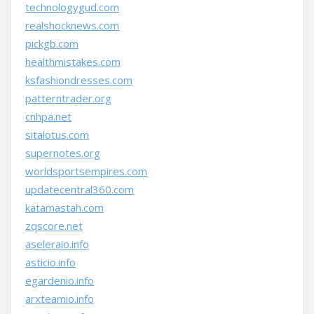
technologygud.com
realshocknews.com
pickgb.com
healthmistakes.com
ksfashiondresses.com
patterntrader.org
cnhpa.net
sitalotus.com
supernotes.org
worldsportsempires.com
updatecentral360.com
katamastah.com
zqscore.net
aseleraio.info
asticio.info
egardenio.info
arxteamio.info