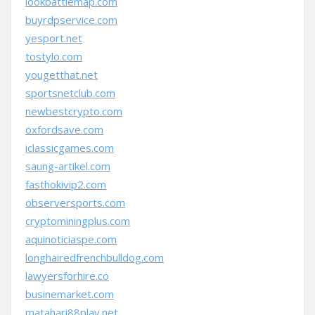
lookbattlemap.com
buyrdpservice.com
yesport.net
tostylo.com
yougetthat.net
sportsnetclub.com
newbestcrypto.com
oxfordsave.com
iclassicgames.com
saung-artikel.com
fasthokivip2.com
observersports.com
cryptominingplus.com
aquinoticiaspe.com
longhairedfrenchbulldog.com
lawyersforhire.co
businemarket.com
matahari88play.net