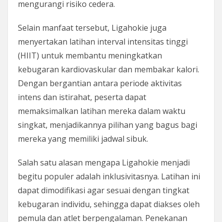
mengurangi risiko cedera.
Selain manfaat tersebut, Ligahokie juga
menyertakan latihan interval intensitas tinggi
(HIIT) untuk membantu meningkatkan
kebugaran kardiovaskular dan membakar kalori.
Dengan bergantian antara periode aktivitas
intens dan istirahat, peserta dapat
memaksimalkan latihan mereka dalam waktu
singkat, menjadikannya pilihan yang bagus bagi
mereka yang memiliki jadwal sibuk.
Salah satu alasan mengapa Ligahokie menjadi
begitu populer adalah inklusivitasnya. Latihan ini
dapat dimodifikasi agar sesuai dengan tingkat
kebugaran individu, sehingga dapat diakses oleh
pemula dan atlet berpengalaman. Penekanan