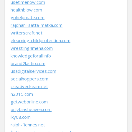
usetimenow.com
healthblow.com
gohelpmate.com
rajdhani-satta-matka.com
writerscraft.net
elearning-childprotection.com
wrestling4mena.com
knowledgeforall.info
brand2lastio.com
usadigitalservices.com
socialhoppers.com
creativedream.net
n2315.com
getwebonline.com
onlyfansheaven.com
lky08.com
ralph-fiennes.net