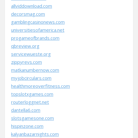
allviddownload.com
decorsmag.com
gamblingcasinonews.com
universitiesofamerica.net
progameofbrands.com
qbreview.org
servicewueste.org
zippyrevs.com
matkanumbernow.com
myjobcirculars.com
healthmoreoverfitness.com
topslotxgames.com
routerloggnet.net
dantella6.com
slotsgamesone.com
hispinzone.com
kalyanbazarnights.com