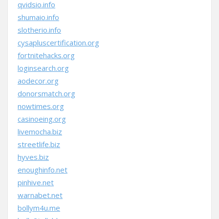
qvidsio.info
shumaio.info
slotherio.info
cysapluscertification.org
fortnitehacks.org
loginsearch.org
aodecor.org
donorsmatch.org
nowtimes.org
casinoeing.org
livemocha.biz
streetlife.biz
hyves.biz
enoughinfo.net
pinhive.net
warnabet.net
bollym4u.me