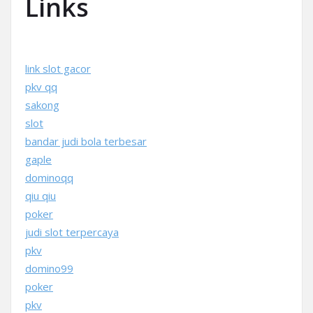
Links
link slot gacor
pkv qq
sakong
slot
bandar judi bola terbesar
gaple
dominoqq
qiu qiu
poker
judi slot terpercaya
pkv
domino99
poker
pkv