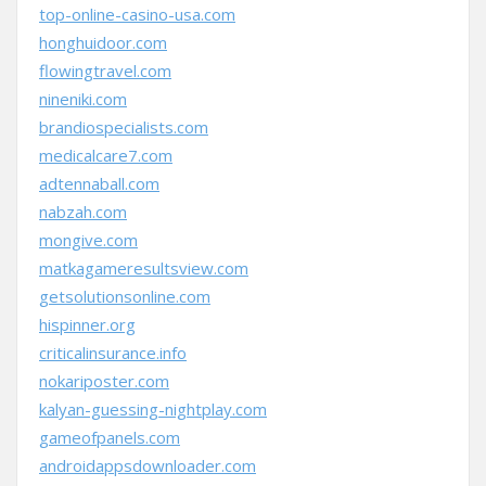
top-online-casino-usa.com
honghuidoor.com
flowingtravel.com
nineniki.com
brandiospecialists.com
medicalcare7.com
adtennaball.com
nabzah.com
mongive.com
matkagameresultsview.com
getsolutionsonline.com
hispinner.org
criticalinsurance.info
nokariposter.com
kalyan-guessing-nightplay.com
gameofpanels.com
androidappsdownloader.com