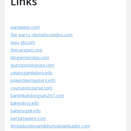
Links
punjwanis.com
the-parcs-clematiscondos.com
jusu-gb.com
thecarepet.com
blogwriterplus.com
guestpostingseo.com
casinogambitpro.info
pokerplaymasters.info
courseoncourse.com
bantinbatdongsan247.com
bahednog.info
bahenxgek.info
pertamaskre.com
threadsvideoandphotodownloader.com