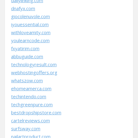
dailylinking.com
dnafyx.com
giocolenuvole.com
iyouessential.com
withloveamity.com
youlearncode.com
fxyatirim.com
abbuguide.com
technologyresult.com
webhostingoffers.org
whatszow.com
ehomeamerca.com
techintendo.com
techgreenpure.com
bestdropshipstore.com
cartelreviews.com
surfsway.com
nailartproduct.com