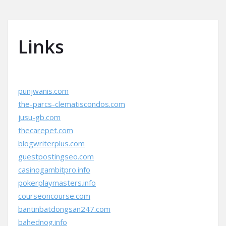
Links
punjwanis.com
the-parcs-clematiscondos.com
jusu-gb.com
thecarepet.com
blogwriterplus.com
guestpostingseo.com
casinogambitpro.info
pokerplaymasters.info
courseoncourse.com
bantinbatdongsan247.com
bahednog.info