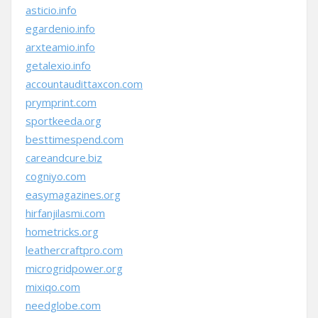
asticio.info
egardenio.info
arxteamio.info
getalexio.info
accountaudittaxcon.com
prymprint.com
sportkeeda.org
besttimespend.com
careandcure.biz
cogniyo.com
easymagazines.org
hirfanjilasmi.com
hometricks.org
leathercraftpro.com
microgridpower.org
mixiqo.com
needglobe.com