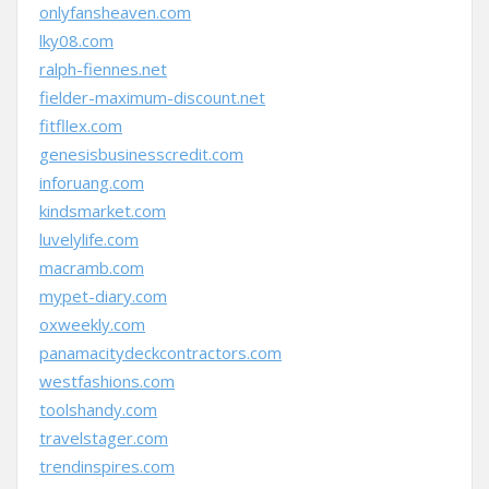
onlyfansheaven.com
lky08.com
ralph-fiennes.net
fielder-maximum-discount.net
fitfllex.com
genesisbusinesscredit.com
inforuang.com
kindsmarket.com
luvelylife.com
macramb.com
mypet-diary.com
oxweekly.com
panamacitydeckcontractors.com
westfashions.com
toolshandy.com
travelstager.com
trendinspires.com