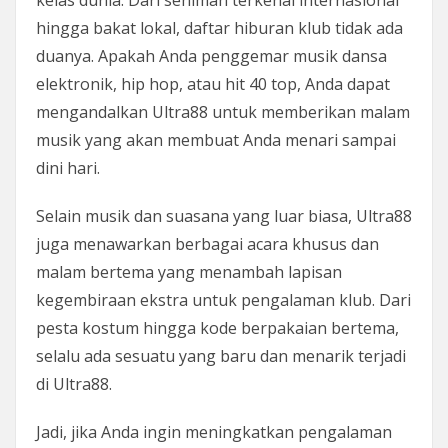
kelas dunia. Dari seniman terkenal internasional
hingga bakat lokal, daftar hiburan klub tidak ada
duanya. Apakah Anda penggemar musik dansa
elektronik, hip hop, atau hit 40 top, Anda dapat
mengandalkan Ultra88 untuk memberikan malam
musik yang akan membuat Anda menari sampai
dini hari.
Selain musik dan suasana yang luar biasa, Ultra88
juga menawarkan berbagai acara khusus dan
malam bertema yang menambah lapisan
kegembiraan ekstra untuk pengalaman klub. Dari
pesta kostum hingga kode berpakaian bertema,
selalu ada sesuatu yang baru dan menarik terjadi
di Ultra88.
Jadi, jika Anda ingin meningkatkan pengalaman