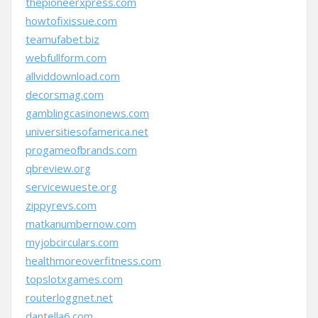
thepioneerxpress.com
howtofixissue.com
teamufabet.biz
webfullform.com
allviddownload.com
decorsmag.com
gamblingcasinonews.com
universitiesofamerica.net
progameofbrands.com
qbreview.org
servicewueste.org
zippyrevs.com
matkanumbernow.com
myjobcirculars.com
healthmoreoverfitness.com
topslotxgames.com
routerloggnet.net
dantella6.com