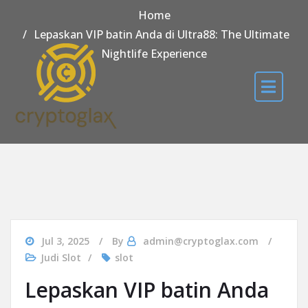
Home
Lepaskan VIP batin Anda di Ultra88: The Ultimate
Nightlife Experience
Jul 3, 2025
By
admin@cryptoglax.com
Judi Slot
slot
Lepaskan VIP batin Anda