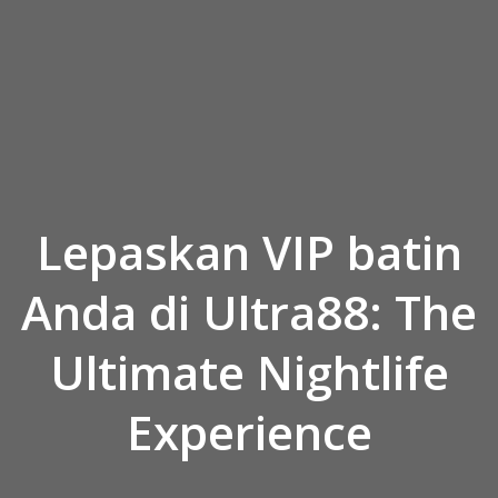
Skip to the content
Lepaskan VIP batin
Anda di Ultra88: The
Ultimate Nightlife
Experience