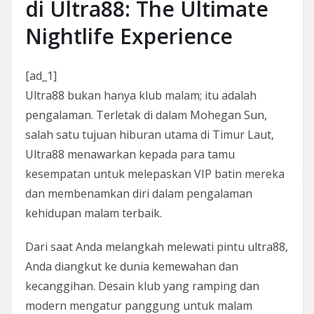
di Ultra88: The Ultimate
Nightlife Experience
[ad_1]
Ultra88 bukan hanya klub malam; itu adalah
pengalaman. Terletak di dalam Mohegan Sun,
salah satu tujuan hiburan utama di Timur Laut,
Ultra88 menawarkan kepada para tamu
kesempatan untuk melepaskan VIP batin mereka
dan membenamkan diri dalam pengalaman
kehidupan malam terbaik.
Dari saat Anda melangkah melewati pintu ultra88,
Anda diangkut ke dunia kemewahan dan
kecanggihan. Desain klub yang ramping dan
modern mengatur panggung untuk malam