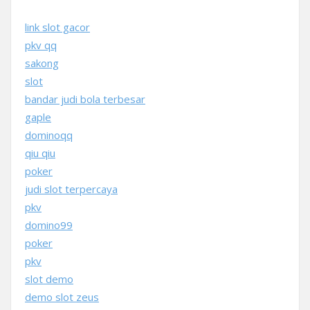
link slot gacor
pkv qq
sakong
slot
bandar judi bola terbesar
gaple
dominoqq
qiu qiu
poker
judi slot terpercaya
pkv
domino99
poker
pkv
slot demo
demo slot zeus