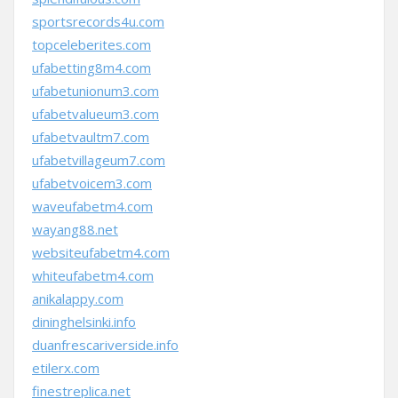
sportsrecords4u.com
topceleberites.com
ufabetting8m4.com
ufabetunionum3.com
ufabetvalueum3.com
ufabetvaultm7.com
ufabetvillageum7.com
ufabetvoicem3.com
waveufabetm4.com
wayang88.net
websiteufabetm4.com
whiteufabetm4.com
anikalappy.com
dininghelsinki.info
duanfrescariverside.info
etilerx.com
finestreplica.net