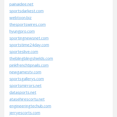
painaidee.net
sportsdarkest.com
webtoon.biz
thesportswires.com
hyungpro.com
sportingnewsnet.com
sportstime24day.com
sporteslive.com
theblingblingshields.com
pinkfrenchtipnails.com
newgamestv.com
sportsgallerys.com
sportsmirrors.net
datasports.net
atasehirescortu.net
engineeringtechub.com
jerryescorts.com