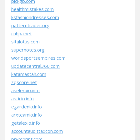
pickgb.com
healthmistakes.com
ksfashiondresses.com
patterntrader.org
cnhpa.net
sitalotus.com
supernotes.org
worldsportsempires.com
updatecentral360.com
katamastah.com
zqscore.net
aseleraio.info
asticio.info
egardenio.info
arxteamio.info
getalexio.info
accountaudittaxcon.com
prymprint.com