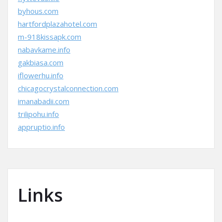
byhous.com
hartfordplazahotel.com
m-918kissapk.com
nabavkame.info
gakbiasa.com
iflowerhu.info
chicagocrystalconnection.com
imanabadii.com
trilipohu.info
appruptio.info
Links