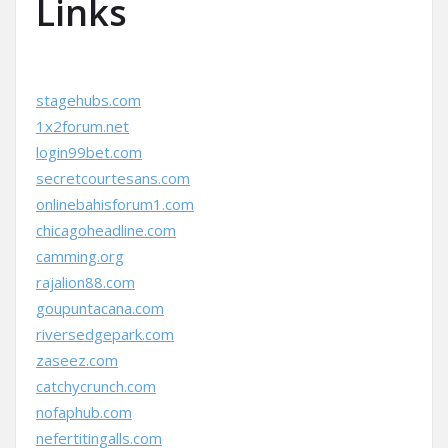
Links
stagehubs.com
1x2forum.net
login99bet.com
secretcourtesans.com
onlinebahisforum1.com
chicagoheadline.com
camming.org
rajalion88.com
goupuntacana.com
riversedgepark.com
zaseez.com
catchycrunch.com
nofaphub.com
nefertitingalls.com