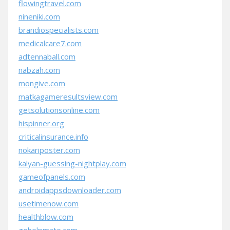
flowingtravel.com
nineniki.com
brandiospecialists.com
medicalcare7.com
adtennaball.com
nabzah.com
mongive.com
matkagameresultsview.com
getsolutionsonline.com
hispinner.org
criticalinsurance.info
nokariposter.com
kalyan-guessing-nightplay.com
gameofpanels.com
androidappsdownloader.com
usetimenow.com
healthblow.com