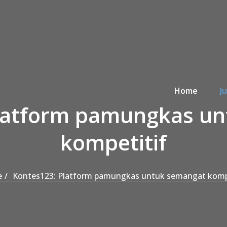
Primary Menu
Home
Ju
latform pamungkas u
kompetitif
e
Kontes123: Platform pamungkas untuk semangat komp