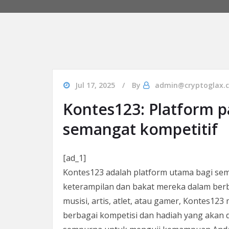
Jul 17, 2025
By
admin@cryptoglax.
Kontes123: Platform 
semangat kompetitif
[ad_1]
Kontes123 adalah platform utama bagi se
keterampilan dan bakat mereka dalam ber
musisi, artis, atlet, atau gamer, Kontes12
berbagai kompetisi dan hadiah yang akan 