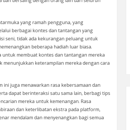
an bersaing dengan orang lain dari seluruh
 antarmuka yang ramah pengguna, yang
alui berbagai kontes dan tantangan yang
isi seni, tidak ada kekurangan peluang untuk
emenangkan beberapa hadiah luar biasa.
a untuk membuat kontes dan tantangan mereka
uk menunjukkan keterampilan mereka dengan cara
orm ini juga menawarkan rasa kebersamaan dan
ta dapat berinteraksi satu sama lain, berbagi tips
encarian mereka untuk kemenangan. Rasa
raan dan keterlibatan ekstra pada platform,
benar mendalam dan menyenangkan bagi semua