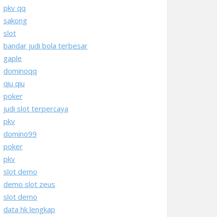
pkv qq
sakong
slot
bandar judi bola terbesar
gaple
dominoqq
qiu qiu
poker
judi slot terpercaya
pkv
domino99
poker
pkv
slot demo
demo slot zeus
slot demo
data hk lengkap