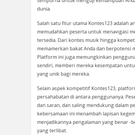
sempurna untuk menguji kemampuan Anda d
dunia.
Salah satu fitur utama Kontes123 adalah
memudahkan peserta untuk menavigasi mel
tersedia. Dari kontes musik hingga kompet
memamerkan bakat Anda dan berpotensi m
Platform ini juga memungkinkan penggun
sendiri, memberi mereka kesempatan unt
yang unik bagi mereka.
Selain aspek kompetitif Kontes123, platf
persahabatan di antara penggunanya. Peser
dan saran, dan saling mendukung dalam p
kebersamaan ini menambah lapisan kegembi
menjadikannya pengalaman yang benar -
yang terlibat.