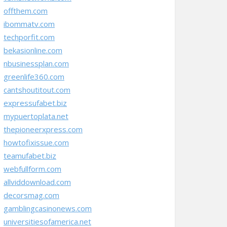
offthem.com
ibommatv.com
techporfit.com
bekasionline.com
nbusinessplan.com
greenlife360.com
cantshoutitout.com
expressufabet.biz
mypuertoplata.net
thepioneerxpress.com
howtofixissue.com
teamufabet.biz
webfullform.com
allviddownload.com
decorsmag.com
gamblingcasinonews.com
universitiesofamerica.net