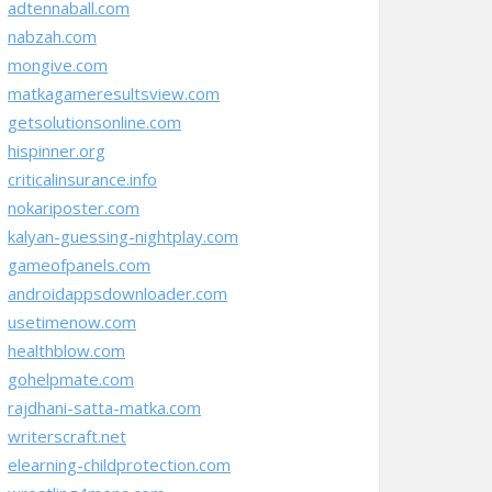
adtennaball.com
nabzah.com
mongive.com
matkagameresultsview.com
getsolutionsonline.com
hispinner.org
criticalinsurance.info
nokariposter.com
kalyan-guessing-nightplay.com
gameofpanels.com
androidappsdownloader.com
usetimenow.com
healthblow.com
gohelpmate.com
rajdhani-satta-matka.com
writerscraft.net
elearning-childprotection.com