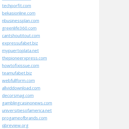
techporfit.com
bekasionline.com
nbusinessplan.com
greenlife360.com
cantshoutitout.com
expressufabet.biz
mypuertoplata.net
thepioneerxpress.com
howtofixissue.com
teamufabet.biz
webfullform.com
allviddownload.com
decorsmag.com
gamblingcasinonews.com
universitiesofamerica.net
progameofbrands.com
qbreview.org