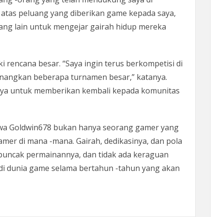
r atas peluang yang diberikan game kepada saya,
ang lain untuk mengejar gairah hidup mereka
 rencana besar. “Saya ingin terus berkompetisi di
nangkan beberapa turnamen besar,” katanya.
aya untuk memberikan kembali kepada komunitas
ahwa Goldwin678 bukan hanya seorang gamer yang
amer di mana -mana. Gairah, dedikasinya, dan pola
 puncak permainannya, dan tidak ada keraguan
i dunia game selama bertahun -tahun yang akan