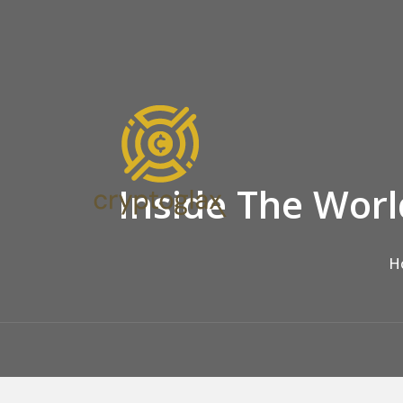
Skip to the content
Inside The Wor
H