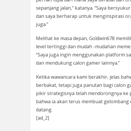
sepanjang jalan,” katanya. “Saya bersyuku
dan saya berharap untuk menginspirasi or
juga.”
Melihat ke masa depan, Goldwin678 memiliki
level tertinggi dan mudah -mudahan meme
“Saya juga ingin menggunakan platform s
dan mendukung calon gamer lainnya.”
Ketika wawancara kami berakhir, jelas b
berbakat, tetapi juga panutan bagi calon g
pikir strategisnya telah mendorongnya ke
bahwa ia akan terus membuat gelombang d
datang.
[ad_2]