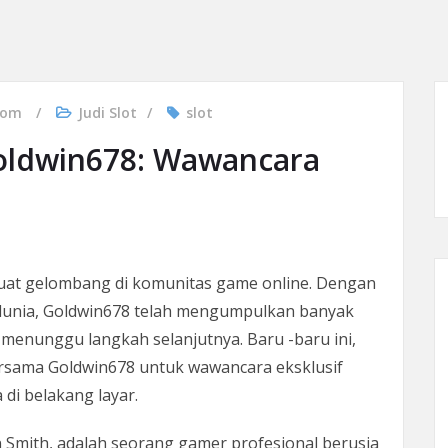
com
Judi Slot
slot
Goldwin678: Wawancara
uat gelombang di komunitas game online. Dengan
i dunia, Goldwin678 telah mengumpulkan banyak
nunggu langkah selanjutnya. Baru -baru ini,
rsama Goldwin678 untuk wawancara eksklusif
 di belakang layar.
 Smith, adalah seorang gamer profesional berusia