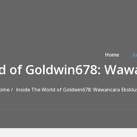
Primary Menu
Home
Ju
ld of Goldwin678: Wawa
ome
Inside The World of Goldwin678: Wawancara Eksklus