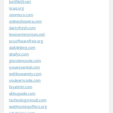
betflik09.net
ncaq.org
xenmicro.com
onlineshopera.com
dartyfresh.com
lewisenterprises.net
pcsoftwarefree.org
dailylinking.com
dnafyx.com
giocolenuvole.com
iyouessential.com
withloveamity.com
youlearncode.com
fxyatirim.com
abbuguide.com
technologyresult.com
webhostingoffers.org