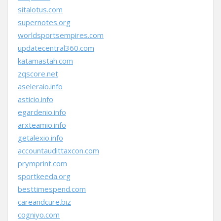
sitalotus.com
supernotes.org
worldsportsempires.com
updatecentral360.com
katamastah.com
zqscore.net
aseleraio.info
asticio.info
egardenio.info
arxteamio.info
getalexio.info
accountaudittaxcon.com
prymprint.com
sportkeeda.org
besttimespend.com
careandcure.biz
cogniyo.com