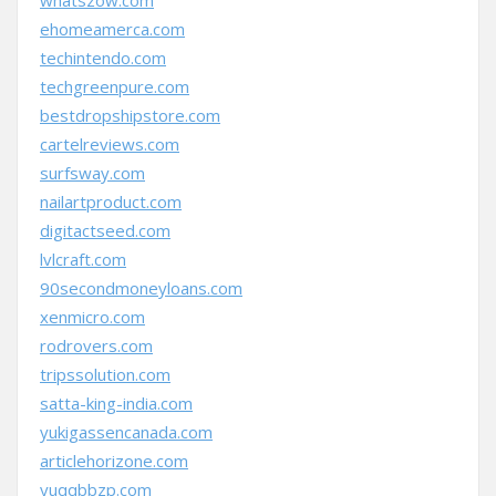
whatszow.com
ehomeamerca.com
techintendo.com
techgreenpure.com
bestdropshipstore.com
cartelreviews.com
surfsway.com
nailartproduct.com
digitactseed.com
lvlcraft.com
90secondmoneyloans.com
xenmicro.com
rodrovers.com
tripssolution.com
satta-king-india.com
yukigassencanada.com
articlehorizone.com
yuqqbbzp.com