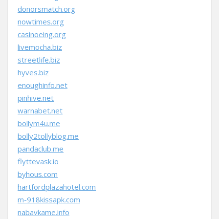
donorsmatch.org
nowtimes.org
casinoeing.org
livemocha.biz
streetlife.biz
hyves.biz
enoughinfo.net
pinhive.net
warnabet.net
bollym4u.me
bolly2tollyblog.me
pandaclub.me
flyttevask.io
byhous.com
hartfordplazahotel.com
m-918kissapk.com
nabavkame.info