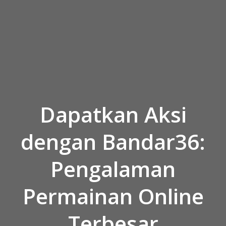
Skip to the content
Dapatkan Aksi
dengan Bandar36:
Pengalaman
Permainan Online
Terbesar