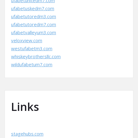
ufabetunitedm7.com
ufabetuskedm7.com
ufabetutoredm3.com
ufabetutoredm7.com
ufabetvalleyum3.com
veloxview.com
westufabetm3.com
whiskeybrothersllc.com
wildufabetum7.com
Links
stagehubs.com