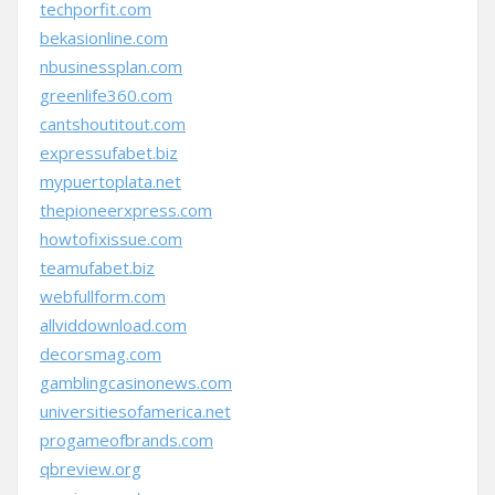
techporfit.com
bekasionline.com
nbusinessplan.com
greenlife360.com
cantshoutitout.com
expressufabet.biz
mypuertoplata.net
thepioneerxpress.com
howtofixissue.com
teamufabet.biz
webfullform.com
allviddownload.com
decorsmag.com
gamblingcasinonews.com
universitiesofamerica.net
progameofbrands.com
qbreview.org