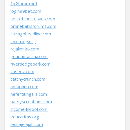
1x2forum.net
login99bet.com
secretcourtesans.com
onlinebahisforum1.com
chicagoheadline.com
camming.org
rajalion88.com
goupuntacana.com
riversedgepark.com
zaseez.com
catchycrunch.com
nofaphub.com
nefertitingalls.com
patsyscreations.com
income4proof.com
educaritas.org
lensajelajah.com