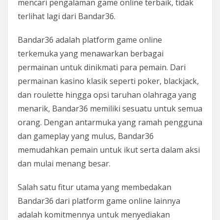
mencari pengalaman game online terbaik, tidak
terlihat lagi dari Bandar36.
Bandar36 adalah platform game online
terkemuka yang menawarkan berbagai
permainan untuk dinikmati para pemain. Dari
permainan kasino klasik seperti poker, blackjack,
dan roulette hingga opsi taruhan olahraga yang
menarik, Bandar36 memiliki sesuatu untuk semua
orang. Dengan antarmuka yang ramah pengguna
dan gameplay yang mulus, Bandar36
memudahkan pemain untuk ikut serta dalam aksi
dan mulai menang besar.
Salah satu fitur utama yang membedakan
Bandar36 dari platform game online lainnya
adalah komitmennya untuk menyediakan