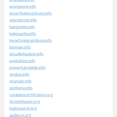
aromaxme.info
asserthatecontrast.info
atenderme.info
bangumiio.info
bekosunhu.info
beneficialgrandiose.info
blomaio.info
dosellinfoplete.info
podtubeio.info
powerfulvolatile.info
qvidsio.info
shumaio.info
slotherio.info
cysapluscertification.org
fortnitehacks.org
loginsearch.org
aodecor.org