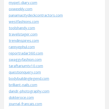
mypet-diary.com
oxweekly.com
panamacitydeckcontractors.com
westfashions.com
toolshandy.com
travelstager.com
trendinspires.com
rannyephul.com
reportradar360.com
swaggyfashion.com
taraftariumtv10.com
questionquery.com
bodybuildinglegend.com
brilliant-nails.com
dandr-photography.com
dokteroce.com
journal-francais.com