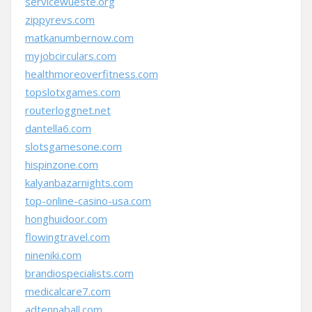
servicewueste.org
zippyrevs.com
matkanumbernow.com
myjobcirculars.com
healthmoreoverfitness.com
topslotxgames.com
routerloggnet.net
dantella6.com
slotsgamesone.com
hispinzone.com
kalyanbazarnights.com
top-online-casino-usa.com
honghuidoor.com
flowingtravel.com
nineniki.com
brandiospecialists.com
medicalcare7.com
adtennaball.com