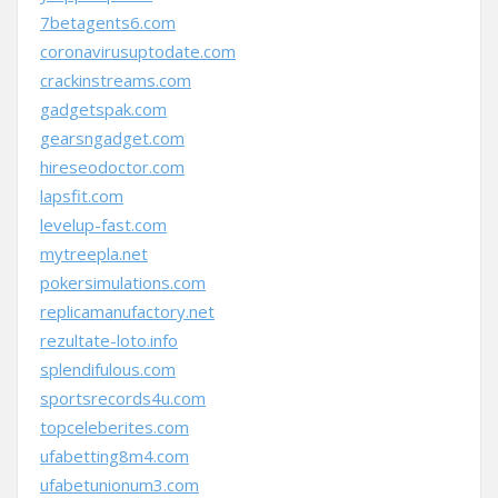
7betagents6.com
coronavirusuptodate.com
crackinstreams.com
gadgetspak.com
gearsngadget.com
hireseodoctor.com
lapsfit.com
levelup-fast.com
mytreepla.net
pokersimulations.com
replicamanufactory.net
rezultate-loto.info
splendifulous.com
sportsrecords4u.com
topceleberites.com
ufabetting8m4.com
ufabetunionum3.com