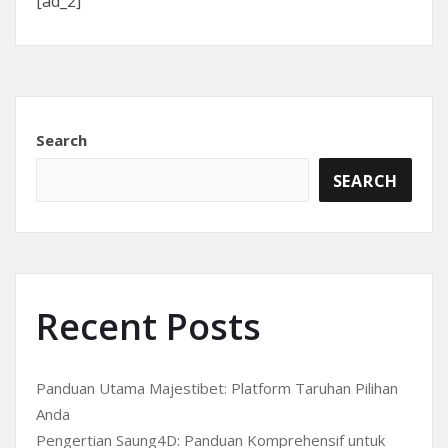
[ad_2]
Search
SEARCH
Recent Posts
Panduan Utama Majestibet: Platform Taruhan Pilihan
Anda
Pengertian Saung4D: Panduan Komprehensif untuk