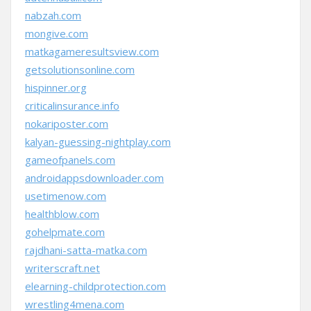
nabzah.com
mongive.com
matkagameresultsview.com
getsolutionsonline.com
hispinner.org
criticalinsurance.info
nokariposter.com
kalyan-guessing-nightplay.com
gameofpanels.com
androidappsdownloader.com
usetimenow.com
healthblow.com
gohelpmate.com
rajdhani-satta-matka.com
writerscraft.net
elearning-childprotection.com
wrestling4mena.com