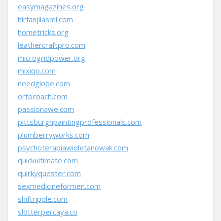
easymagazines.org
hirfanjilasmi.com
hometricks.org
leathercraftpro.com
microgridpower.org
mixiqo.com
needglobe.com
ortocoach.com
passionawe.com
pittsburghpaintingprofessionals.com
plumberryworks.com
psychoterapiawioletanowak.com
quickultimate.com
quirkyquester.com
sexmedicineformen.com
shiftripple.com
slotterpercaya.co