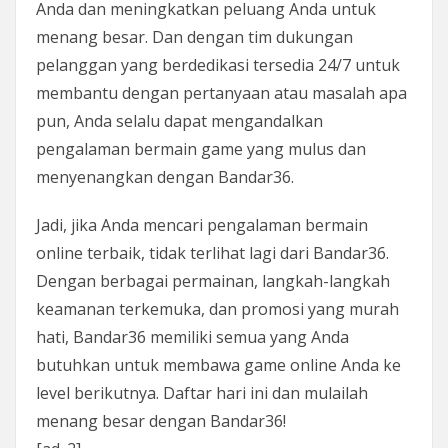
Anda dan meningkatkan peluang Anda untuk
menang besar. Dan dengan tim dukungan
pelanggan yang berdedikasi tersedia 24/7 untuk
membantu dengan pertanyaan atau masalah apa
pun, Anda selalu dapat mengandalkan
pengalaman bermain game yang mulus dan
menyenangkan dengan Bandar36.
Jadi, jika Anda mencari pengalaman bermain
online terbaik, tidak terlihat lagi dari Bandar36.
Dengan berbagai permainan, langkah-langkah
keamanan terkemuka, dan promosi yang murah
hati, Bandar36 memiliki semua yang Anda
butuhkan untuk membawa game online Anda ke
level berikutnya. Daftar hari ini dan mulailah
menang besar dengan Bandar36!