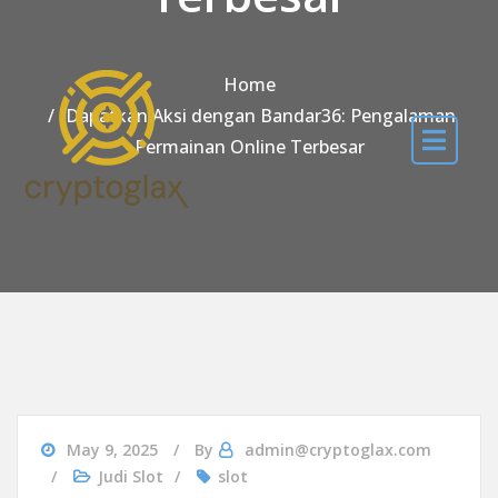
Home
Dapatkan Aksi dengan Bandar36: Pengalaman
Permainan Online Terbesar
May 9, 2025
By
admin@cryptoglax.com
Judi Slot
slot