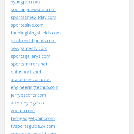
hyungpro.com
sportingnewsnet.com
sportstime24day.com
sporteslive.com
theblingblingshields.com
pinkfrenchtipnails.com
newgamestv.com
sportsgallerys.com
sportsmirrors.net
datasports.net
atasehirescortu.net
engineeringtechub.com
jerryescorts.com
attorneylegal.co
voomb.com
techgadgetpoint.com
tvsportsguide24.com
sportsreviews24.com