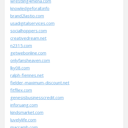
wrestling4mena.com
knowledgeforall.info
brand2lastio.com
usadigitalservices.com
socialhoppers.com
creativedream.net
n2315.com
getwebonline.com
onlyfansheaven.com
lky08.com
ralph-fiennes.net
fielder-maximum-discount.net
fitfllex.com
genesisbusinesscredit.com
inforuang.com
kindsmarket.com
luvelylife.com
macramb.com