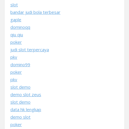
slot
bandar judi bola terbesar
gaple
dominoqq
qiu qiu
poker
judi slot terpercaya
pkv
domino99
poker
pkv
slot demo
demo slot zeus
slot demo
data hk lengkap
demo slot
poker