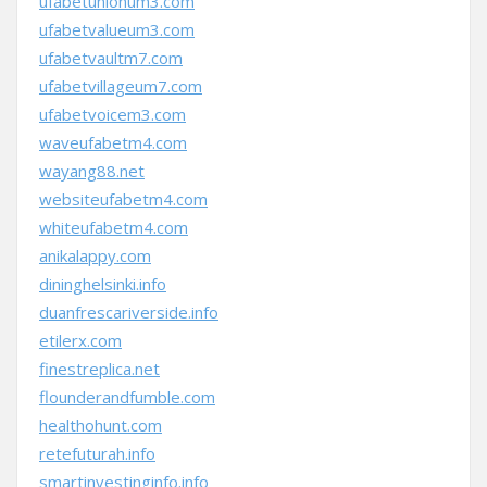
ufabetunionum3.com
ufabetvalueum3.com
ufabetvaultm7.com
ufabetvillageum7.com
ufabetvoicem3.com
waveufabetm4.com
wayang88.net
websiteufabetm4.com
whiteufabetm4.com
anikalappy.com
dininghelsinki.info
duanfrescariverside.info
etilerx.com
finestreplica.net
flounderandfumble.com
healthohunt.com
retefuturah.info
smartinvestinginfo.info