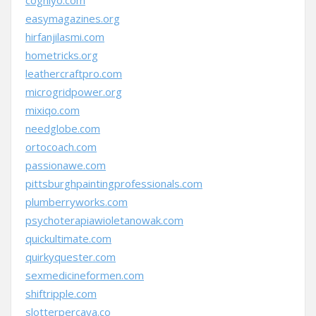
cogniyo.com
easymagazines.org
hirfanjilasmi.com
hometricks.org
leathercraftpro.com
microgridpower.org
mixiqo.com
needglobe.com
ortocoach.com
passionawe.com
pittsburghpaintingprofessionals.com
plumberryworks.com
psychoterapiawioletanowak.com
quickultimate.com
quirkyquester.com
sexmedicineformen.com
shiftripple.com
slotterpercaya.co