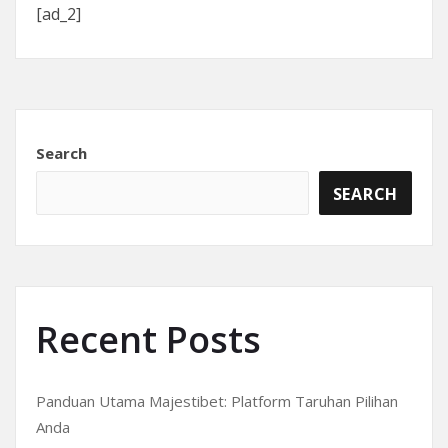
[ad_2]
Search
SEARCH
Recent Posts
Panduan Utama Majestibet: Platform Taruhan Pilihan
Anda