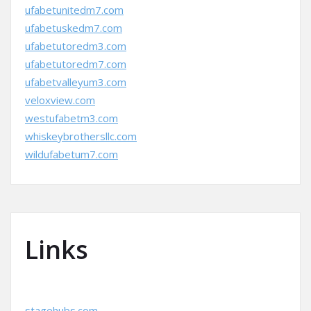
ufabetunitedm7.com
ufabetuskedm7.com
ufabetutoredm3.com
ufabetutoredm7.com
ufabetvalleyum3.com
veloxview.com
westufabetm3.com
whiskeybrothersllc.com
wildufabetum7.com
Links
stagehubs.com