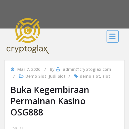
Mar 7, 2026
By
admin@cryptoglax.com
Demo Slot
,
Judi Slot
demo slot
,
slot
Buka Kegembiraan
Permainan Kasino
OSG888
[ad_1]