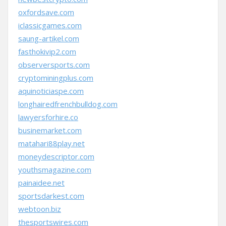
oxfordsave.com
iclassicgames.com
saung-artikel.com
fasthokivip2.com
observersports.com
cryptominingplus.com
aquinoticiaspe.com
longhairedfrenchbulldog.com
lawyersforhire.co
businemarket.com
matahari88play.net
moneydescriptor.com
youthsmagazine.com
painaidee.net
sportsdarkest.com
webtoon.biz
thesportswires.com