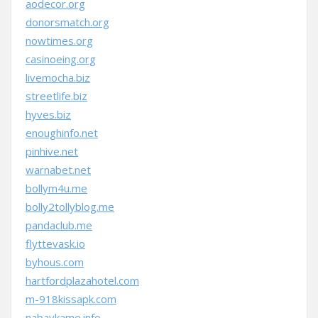
aodecor.org
donorsmatch.org
nowtimes.org
casinoeing.org
livemocha.biz
streetlife.biz
hyves.biz
enoughinfo.net
pinhive.net
warnabet.net
bollym4u.me
bolly2tollyblog.me
pandaclub.me
flyttevask.io
byhous.com
hartfordplazahotel.com
m-918kissapk.com
nabavkame.info