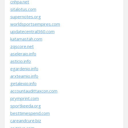
cnhpa.net
sitalotus.com
supernotes.org
worldsportsempires.com
updatecentral360.com
katamastah.com
zqscore.net
aseleraio.info
asticio.info
egardenio.info
arxteamio.info
getalexio.info
accountaudittaxcon.com
prymprint.com
sportkeeda.org
besttimespend.com
careandcure.biz