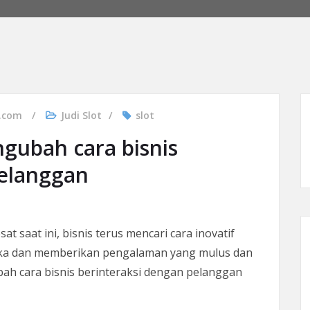
.com
Judi Slot
slot
ubah cara bisnis
pelanggan
 saat ini, bisnis terus mencari cara inovatif
ka dan memberikan pengalaman yang mulus dan
bah cara bisnis berinteraksi dengan pelanggan