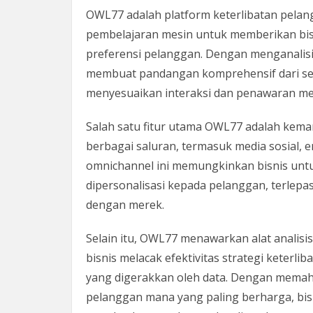
OWL77 adalah platform keterlibatan pela
pembelajaran mesin untuk memberikan bis
preferensi pelanggan. Dengan menganalisis
membuat pandangan komprehensif dari se
menyesuaikan interaksi dan penawaran me
Salah satu fitur utama OWL77 adalah kema
berbagai saluran, termasuk media sosial, e
omnichannel ini memungkinkan bisnis un
dipersonalisasi kepada pelanggan, terlepa
dengan merek.
Selain itu, OWL77 menawarkan alat analis
bisnis melacak efektivitas strategi keter
yang digerakkan oleh data. Dengan memah
pelanggan mana yang paling berharga, bi