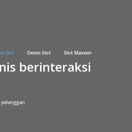
di Slot
Demo Slot
Slot Maxwin
is berinteraksi
n pelanggan