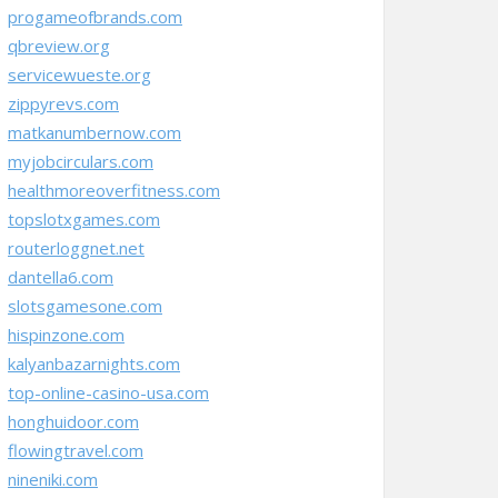
progameofbrands.com
qbreview.org
servicewueste.org
zippyrevs.com
matkanumbernow.com
myjobcirculars.com
healthmoreoverfitness.com
topslotxgames.com
routerloggnet.net
dantella6.com
slotsgamesone.com
hispinzone.com
kalyanbazarnights.com
top-online-casino-usa.com
honghuidoor.com
flowingtravel.com
nineniki.com