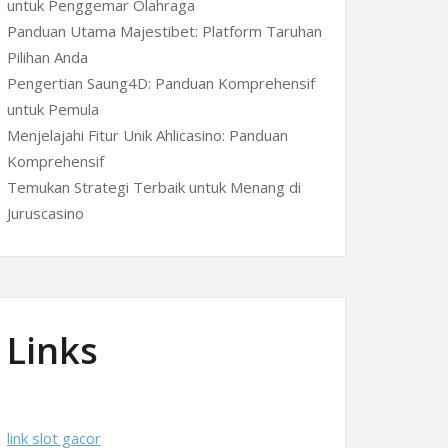
untuk Penggemar Olahraga
Panduan Utama Majestibet: Platform Taruhan
Pilihan Anda
Pengertian Saung4D: Panduan Komprehensif
untuk Pemula
Menjelajahi Fitur Unik Ahlicasino: Panduan
Komprehensif
Temukan Strategi Terbaik untuk Menang di
Juruscasino
Links
link slot gacor