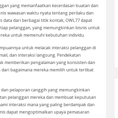
nggan yang memanfaatkan kecerdasan buatan dan
nis wawasan waktu nyata tentang perilaku dan
 data dari berbagai titik kontak, OWL77 dapat
tiap pelanggan, yang memungkinkan bisnis untuk
reka untuk memenuhi kebutuhan individu.
mpuannya untuk melacak interaksi pelanggan di
mail, dan interaksi langsung. Pendekatan
tuk memberikan pengalaman yang konsisten dan
s dari bagaimana mereka memilih untuk terlibat
is dan pelaporan canggih yang memungkinkan
libatan pelanggan mereka dan membuat keputusan
ami interaksi mana yang paling berdampak dan
snis dapat mengoptimalkan upaya pemasaran