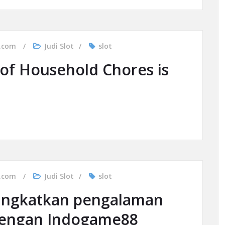
.com
Judi Slot
slot
of Household Chores is
.com
Judi Slot
slot
ingkatkan pengalaman
dengan Indogame88