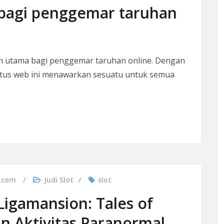
 bagi penggemar taruhan
an utama bagi penggemar taruhan online. Dengan
itus web ini menawarkan sesuatu untuk semua
agi penggemar taruhan online
.com
Judi Slot
slot
igamansion: Tales of
n Aktivitas Paranormal