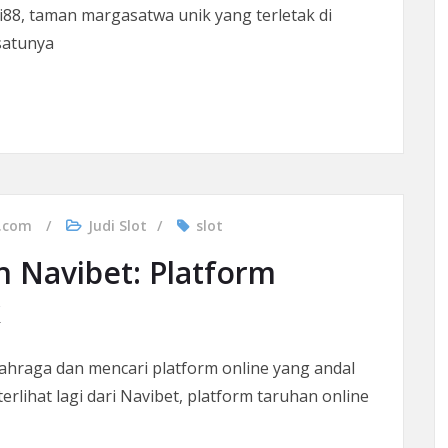
ari88, taman margasatwa unik yang terletak di
satunya
ribadi dengan hewan eksotis di safari88
.com
Judi Slot
slot
Navibet: Platform
k
hraga dan mencari platform online yang andal
lihat lagi dari Navibet, platform taruhan online