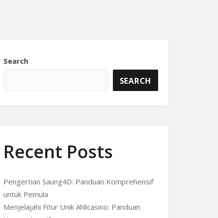
Search
SEARCH
Recent Posts
Pengertian Saung4D: Panduan Komprehensif
untuk Pemula
Menjelajahi Fitur Unik Ahlicasino: Panduan