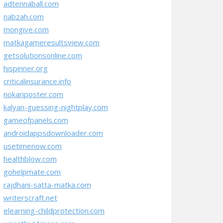
adtennaball.com
nabzah.com
mongive.com
matkagameresultsview.com
getsolutionsonline.com
hispinner.org
criticalinsurance.info
nokariposter.com
kalyan-guessing-nightplay.com
gameofpanels.com
androidappsdownloader.com
usetimenow.com
healthblow.com
gohelpmate.com
rajdhani-satta-matka.com
writerscraft.net
elearning-childprotection.com