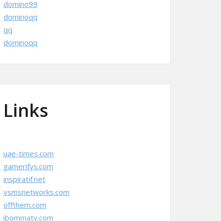
domino99
dominoqq
qq
dominoqq
al
Links
uae-times.com
gamerifys.com
inspiratif.net
vsmsnetworks.com
offthem.com
ibommatv.com