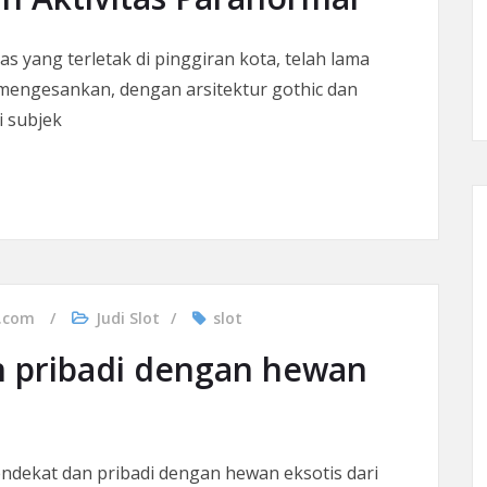
 yang terletak di pinggiran kota, telah lama
ng mengesankan, dengan arsitektur gothic dan
i subjek
mansion: Tales of Ghostly Encounters dan Aktivitas Paranorm
.com
Judi Slot
slot
n pribadi dengan hewan
dekat dan pribadi dengan hewan eksotis dari