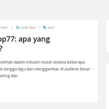
.com
Judi Slot
slot
p77: apa yang
?
dominan dalam industri musik selama beberapa
k tangga lagu dan menggambar di audiens besar -
aming dan
77: apa yang membuatnya berbeda?