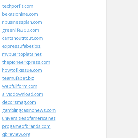
techporfit.com
bekasionline.com
nbusinessplan.com
greenlife360.com
cantshoutitout.com
expressufabet.biz
mypuertoplata.net
thepioneerxpress.com
howtofixissue.com
teamufabet.biz
webfullform.com
allviddownload.com
decorsmag.com
gamblingcasinonews.com
universitiesofamerica.net
progameofbrands.com
qbreview.org