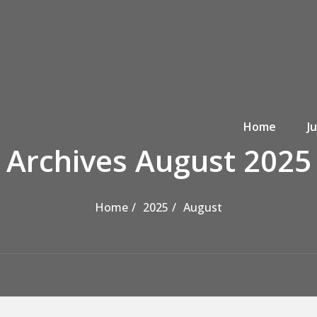
Primary Menu
Home
Ju
Archives August 2025
Home
2025
August