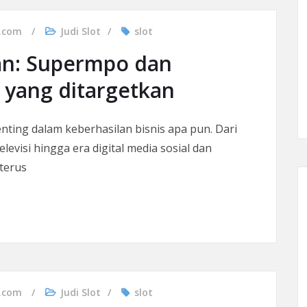
.com
Judi Slot
slot
n: Supermpo dan
 yang ditargetkan
nting dalam keberhasilan bisnis apa pun. Dari
elevisi hingga era digital media sosial dan
terus
 Supermpo dan dampaknya pada iklan yang ditargetkan
.com
Judi Slot
slot