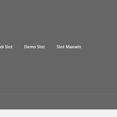
di Slot
Demo Slot
Slot Maxwin