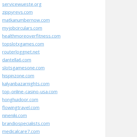
servicewueste.org
zippyrevs.com
matkanumbernow.com
myjobcirculars.com
healthmoreoverfitness.com
topslotxgames.com
routerloggnet.net
dantella6.com
slotsgamesone.com
hispinzone.com
kalyanbazarnights.com
top-online-casino-usa.com
honghuidoor.com
flowingtravel.com
nineniki.com
brandiospecialists.com
medicalcare7.com