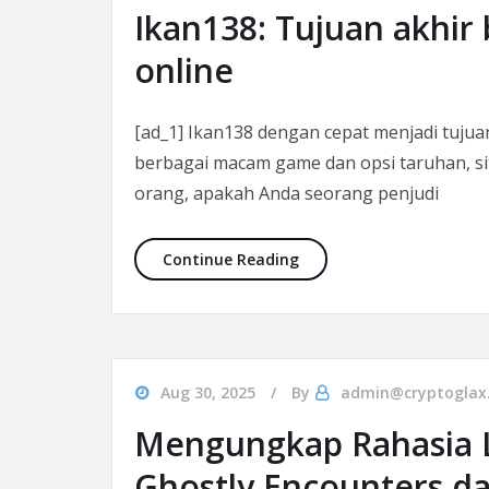
Ikan138: Tujuan akhir
online
[ad_1] Ikan138 dengan cepat menjadi tuju
berbagai macam game dan opsi taruhan, s
orang, apakah Anda seorang penjudi
Ikan138: Tujuan akhir b
Continue Reading
Aug 30, 2025
By
admin@cryptoglax
Mengungkap Rahasia L
Ghostly Encounters da