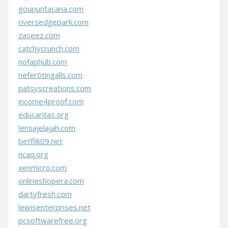
goupuntacana.com
riversedgepark.com
zaseez.com
catchycrunch.com
nofaphub.com
nefertitingalls.com
patsyscreations.com
income4proof.com
educaritas.org
lensajelajah.com
betflik09.net
ncaq.org
xenmicro.com
onlineshopera.com
dartyfresh.com
lewisenterprises.net
pcsoftwarefree.org