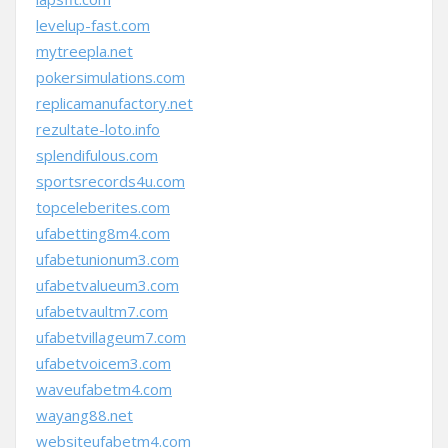
levelup-fast.com
mytreepla.net
pokersimulations.com
replicamanufactory.net
rezultate-loto.info
splendifulous.com
sportsrecords4u.com
topceleberites.com
ufabetting8m4.com
ufabetunionum3.com
ufabetvalueum3.com
ufabetvaultm7.com
ufabetvillageum7.com
ufabetvoicem3.com
waveufabetm4.com
wayang88.net
websiteufabetm4.com