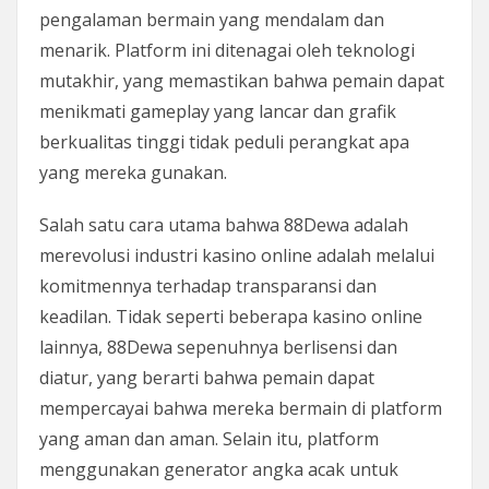
pengalaman bermain yang mendalam dan
menarik. Platform ini ditenagai oleh teknologi
mutakhir, yang memastikan bahwa pemain dapat
menikmati gameplay yang lancar dan grafik
berkualitas tinggi tidak peduli perangkat apa
yang mereka gunakan.
Salah satu cara utama bahwa 88Dewa adalah
merevolusi industri kasino online adalah melalui
komitmennya terhadap transparansi dan
keadilan. Tidak seperti beberapa kasino online
lainnya, 88Dewa sepenuhnya berlisensi dan
diatur, yang berarti bahwa pemain dapat
mempercayai bahwa mereka bermain di platform
yang aman dan aman. Selain itu, platform
menggunakan generator angka acak untuk