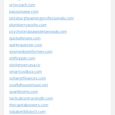
ortocoach.com
passionawe.com
pittsburghpaintingprofessionals.com
plumberryworks.com
psychoterapiawioletanowak.com
quickultimate.com
quirkyquester.com
sexmedicineformen.com
shiftripple.com
slotterpercaya.co
smartcoolbox.com
sohanjitfinances.com
soulfulhousemusic.net
sparklooms.com
tacticalcontractingllc.com
thecapitalpowers.com
tobabet88slot3.com