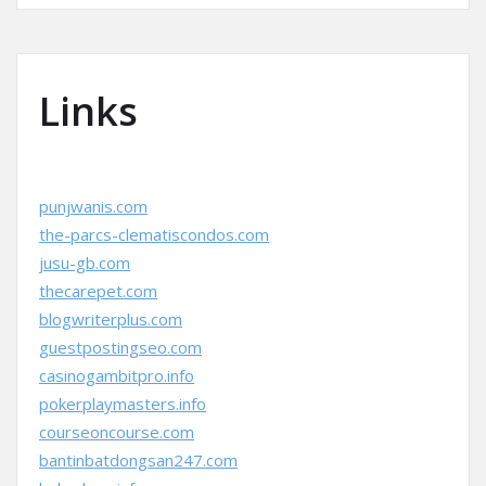
Links
punjwanis.com
the-parcs-clematiscondos.com
jusu-gb.com
thecarepet.com
blogwriterplus.com
guestpostingseo.com
casinogambitpro.info
pokerplaymasters.info
courseoncourse.com
bantinbatdongsan247.com