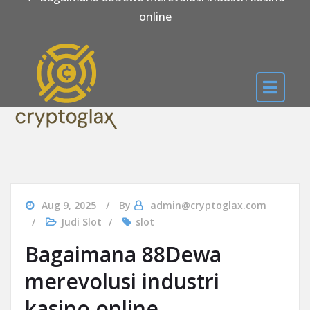
online
Aug 9, 2025
By
admin@cryptoglax.com
Judi Slot
slot
Bagaimana 88Dewa
merevolusi industri
kasino online