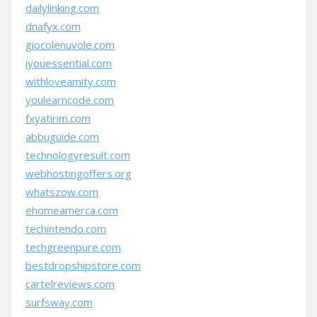
dailylinking.com
dnafyx.com
giocolenuvole.com
iyouessential.com
withloveamity.com
youlearncode.com
fxyatirim.com
abbuguide.com
technologyresult.com
webhostingoffers.org
whatszow.com
ehomeamerca.com
techintendo.com
techgreenpure.com
bestdropshipstore.com
cartelreviews.com
surfsway.com