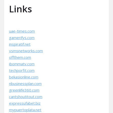
Links
uae-times.com
gamerifys.com
inspiratif.net
vsmsnetworks.com
offthem.com
ibommatv.com
techporfit.com
bekasionline.com
nbusinessplan.com
greenlife360.com
cantshoutitout.com
expressufabet.biz
mypuertoplata.net