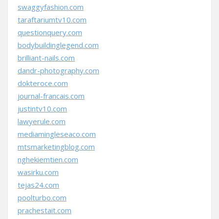
swaggyfashion.com
taraftariumtv10.com
questionquery.com
bodybuildinglegend.com
brilliant-nails.com
dandr-photography.com
dokteroce.com
journal-francais.com
justintv10.com
lawyerule.com
mediamingleseaco.com
mtsmarketingblog.com
nghekiemtien.com
wasirku.com
tejas24.com
poolturbo.com
prachestait.com