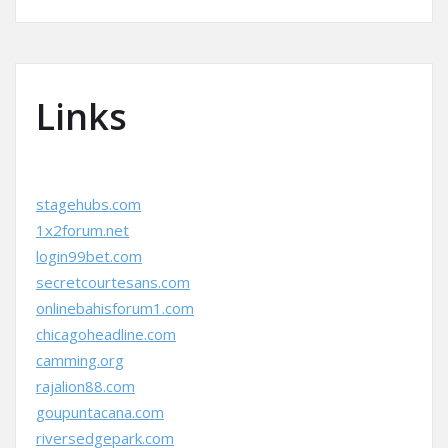
Links
stagehubs.com
1x2forum.net
login99bet.com
secretcourtesans.com
onlinebahisforum1.com
chicagoheadline.com
camming.org
rajalion88.com
goupuntacana.com
riversedgepark.com