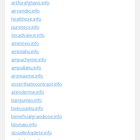
artforafghans.info
airvendio.info
healthexe.info
puretecx.info
tecadvance.info
aminityio.info
amiolahu.info
ampacheme.info
ampullahu.info
aromaxme.info
asserthatecontrast.info
atenderme.info
bangumiio.info
bekosunhu.info
beneficialgrandiose.info
blomaio.info
dosellinfoplete.info