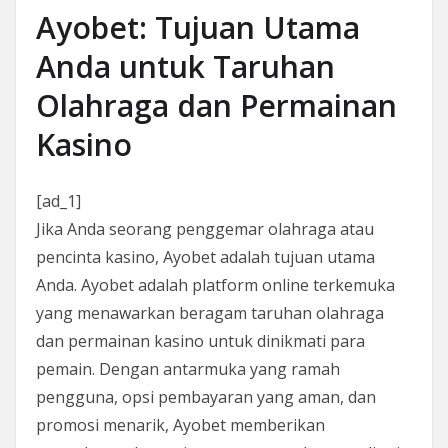
Ayobet: Tujuan Utama
Anda untuk Taruhan
Olahraga dan Permainan
Kasino
[ad_1]
Jika Anda seorang penggemar olahraga atau
pencinta kasino, Ayobet adalah tujuan utama
Anda. Ayobet adalah platform online terkemuka
yang menawarkan beragam taruhan olahraga
dan permainan kasino untuk dinikmati para
pemain. Dengan antarmuka yang ramah
pengguna, opsi pembayaran yang aman, dan
promosi menarik, Ayobet memberikan