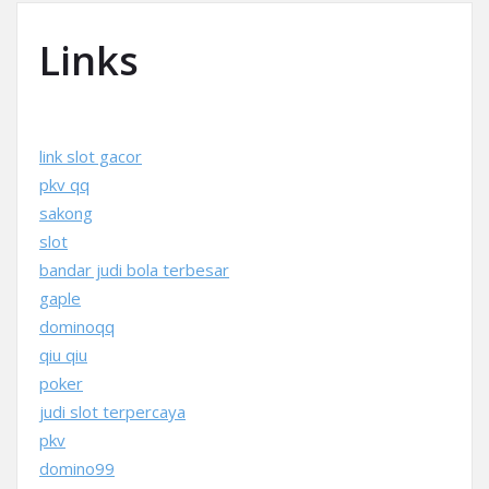
Links
link slot gacor
pkv qq
sakong
slot
bandar judi bola terbesar
gaple
dominoqq
qiu qiu
poker
judi slot terpercaya
pkv
domino99