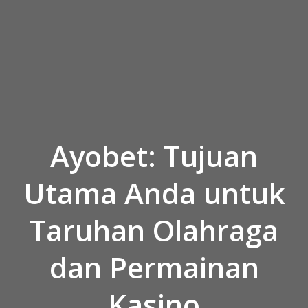
Skip to the content
Ayobet: Tujuan
Utama Anda untuk
Taruhan Olahraga
dan Permainan
Kasino