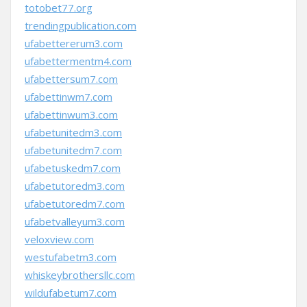
totobet77.org
trendingpublication.com
ufabettererum3.com
ufabettermentm4.com
ufabettersum7.com
ufabettinwm7.com
ufabettinwum3.com
ufabetunitedm3.com
ufabetunitedm7.com
ufabetuskedm7.com
ufabetutoredm3.com
ufabetutoredm7.com
ufabetvalleyum3.com
veloxview.com
westufabetm3.com
whiskeybrothersllc.com
wildufabetum7.com