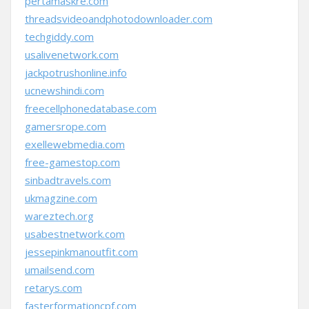
pertamaskre.com
threadsvideoandphotodownloader.com
techgiddy.com
usalivenetwork.com
jackpotrushonline.info
ucnewshindi.com
freecellphonedatabase.com
gamersrope.com
exellewebmedia.com
free-gamestop.com
sinbadtravels.com
ukmagzine.com
wareztech.org
usabestnetwork.com
jessepinkmanoutfit.com
umailsend.com
retarys.com
fasterformationcpf.com