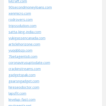
lvlcraft.com
90secondmoneyloans.com
xenmicro.com
rodrovers.com
tripssolution.com
satta-king-india.com
yukigassencanada.com
articlehorizone.com
yuqqbbzp.com
7betagents6.com
coronavirusuptodate.com
crackinstreams.com
gadgetspak.com
gearsngadget.com
hireseodoctor.com
lapsfit.com
levelup-fast.com
mytreepla.net