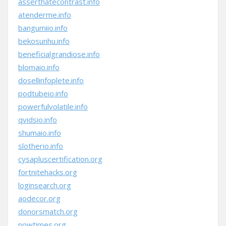
asserthatecontrast.info
atenderme.info
bangumiio.info
bekosunhu.info
beneficialgrandiose.info
blomaio.info
dosellinfoplete.info
podtubeio.info
powerfulvolatile.info
qvidsio.info
shumaio.info
slotherio.info
cysapluscertification.org
fortnitehacks.org
loginsearch.org
aodecor.org
donorsmatch.org
nowtimes.org