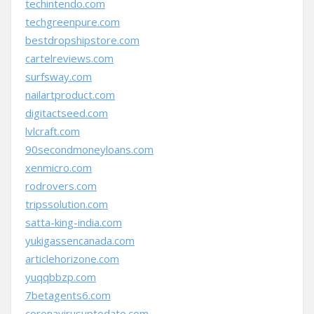
techintendo.com
techgreenpure.com
bestdropshipstore.com
cartelreviews.com
surfsway.com
nailartproduct.com
digitactseed.com
lvlcraft.com
90secondmoneyloans.com
xenmicro.com
rodrovers.com
tripssolution.com
satta-king-india.com
yukigassencanada.com
articlehorizone.com
yuqqbbzp.com
7betagents6.com
coronavirusuptodate.com