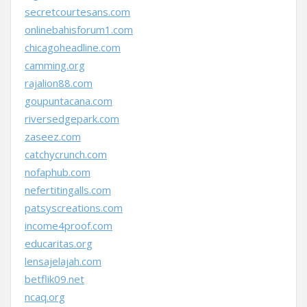
secretcourtesans.com
onlinebahisforum1.com
chicagoheadline.com
camming.org
rajalion88.com
goupuntacana.com
riversedgepark.com
zaseez.com
catchycrunch.com
nofaphub.com
nefertitingalls.com
patsyscreations.com
income4proof.com
educaritas.org
lensajelajah.com
betflik09.net
ncaq.org