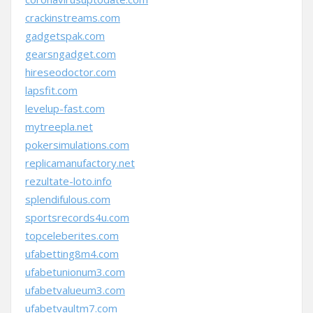
crackinstreams.com
gadgetspak.com
gearsngadget.com
hireseodoctor.com
lapsfit.com
levelup-fast.com
mytreepla.net
pokersimulations.com
replicamanufactory.net
rezultate-loto.info
splendifulous.com
sportsrecords4u.com
topceleberites.com
ufabetting8m4.com
ufabetunionum3.com
ufabetvalueum3.com
ufabetvaultm7.com