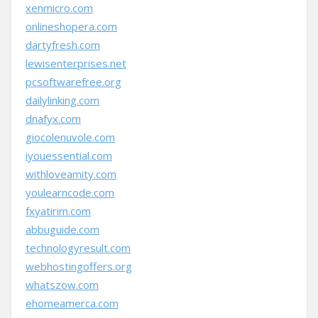
xenmicro.com
onlineshopera.com
dartyfresh.com
lewisenterprises.net
pcsoftwarefree.org
dailylinking.com
dnafyx.com
giocolenuvole.com
iyouessential.com
withloveamity.com
youlearncode.com
fxyatirim.com
abbuguide.com
technologyresult.com
webhostingoffers.org
whatszow.com
ehomeamerca.com