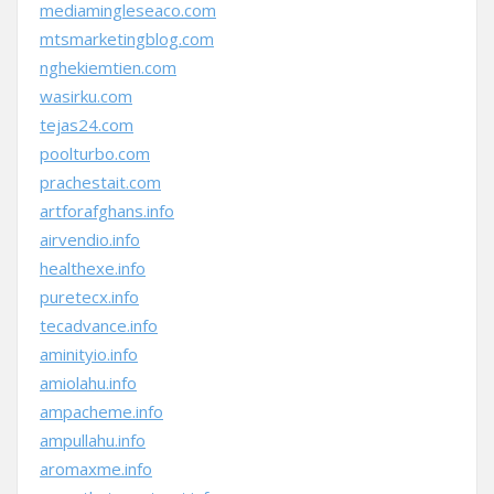
mediamingleseaco.com
mtsmarketingblog.com
nghekiemtien.com
wasirku.com
tejas24.com
poolturbo.com
prachestait.com
artforafghans.info
airvendio.info
healthexe.info
puretecx.info
tecadvance.info
aminityio.info
amiolahu.info
ampacheme.info
ampullahu.info
aromaxme.info