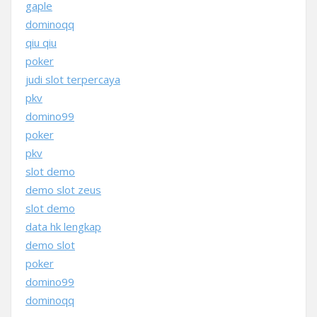
gaple
dominoqq
qiu qiu
poker
judi slot terpercaya
pkv
domino99
poker
pkv
slot demo
demo slot zeus
slot demo
data hk lengkap
demo slot
poker
domino99
dominoqq