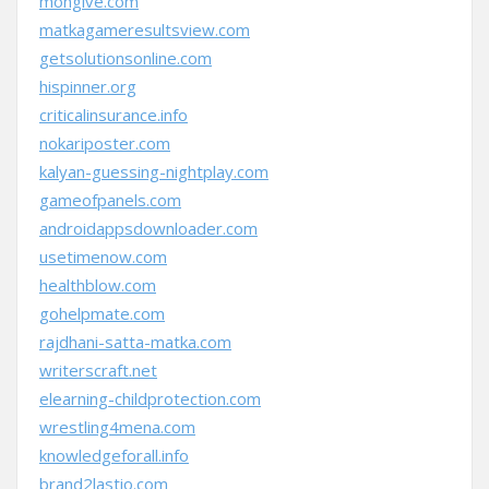
mongive.com
matkagameresultsview.com
getsolutionsonline.com
hispinner.org
criticalinsurance.info
nokariposter.com
kalyan-guessing-nightplay.com
gameofpanels.com
androidappsdownloader.com
usetimenow.com
healthblow.com
gohelpmate.com
rajdhani-satta-matka.com
writerscraft.net
elearning-childprotection.com
wrestling4mena.com
knowledgeforall.info
brand2lastio.com