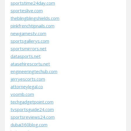
sportstime24day.com
sporteslive.com
theblingblingshields.com
pinkfrenchtipnails.com
newgamestv.com
sportsgallerys.com
sportsmirrors.net
datasports.net
atasehirescortu.net
engineeringtechub.com
jerryescorts.com
attorneylegal.co
voomb.com
techgadgetpoint.com
tvsportsguide24.com
sportsreviews24.com
dubai360blog.com