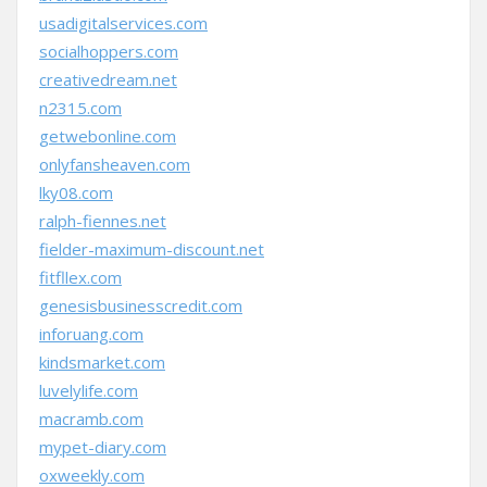
usadigitalservices.com
socialhoppers.com
creativedream.net
n2315.com
getwebonline.com
onlyfansheaven.com
lky08.com
ralph-fiennes.net
fielder-maximum-discount.net
fitfllex.com
genesisbusinesscredit.com
inforuang.com
kindsmarket.com
luvelylife.com
macramb.com
mypet-diary.com
oxweekly.com