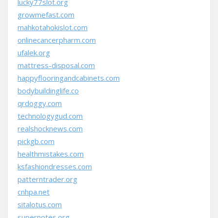
lucky77slot.org
growmefast.com
mahkotahokislot.com
onlinecancerpharm.com
ufalek.org
mattress-disposal.com
happyflooringandcabinets.com
bodybuildinglife.co
qrdoggy.com
technologygud.com
realshocknews.com
pickgb.com
healthmistakes.com
ksfashiondresses.com
patterntrader.org
cnhpa.net
sitalotus.com
supernotes.org