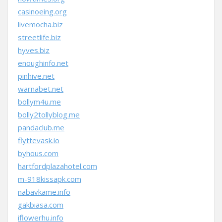
casinoeing.org
livemocha.biz
streetlife.biz
hyves.biz
enoughinfo.net
pinhive.net
warnabet.net
bollym4u.me
bolly2tollyblog.me
pandaclub.me
flyttevask.io
byhous.com
hartfordplazahotel.com
m-918kissapk.com
nabavkame.info
gakbiasa.com
iflowerhu.info