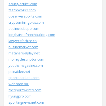
saung-artikel.com
fasthokivip2.com
observersports.com
cryptominingplus.com
aquinoticiaspe.com
longhairedfrenchbulldog.com
lawyersforhire.co
businemarket.com
matahari88play.net
moneydescriptor.com
youthsmagazine.com
painaidee.net
sportsdarkest.com
webtoon.biz
thesportswires.com
hyungpro.com
sportingnewsnet.com