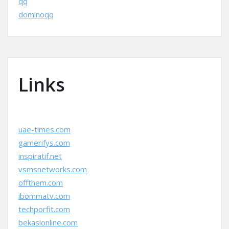
qq
dominoqq
Links
uae-times.com
gamerifys.com
inspiratif.net
vsmsnetworks.com
offthem.com
ibommatv.com
techporfit.com
bekasionline.com