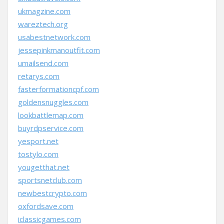
ukmagzine.com
wareztech.org
usabestnetwork.com
jessepinkmanoutfit.com
umailsend.com
retarys.com
fasterformationcpf.com
goldensnuggles.com
lookbattlemap.com
buyrdpservice.com
yesport.net
tostylo.com
yougetthat.net
sportsnetclub.com
newbestcrypto.com
oxfordsave.com
iclassicgames.com