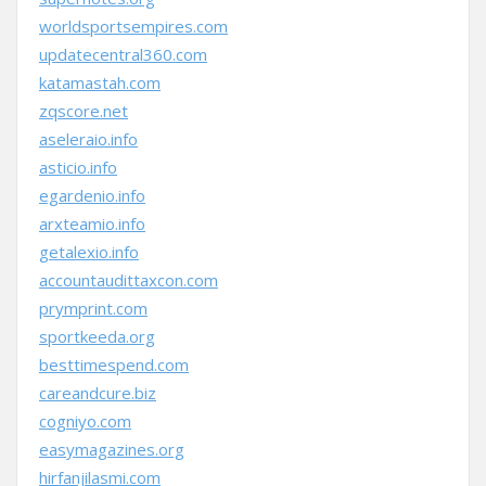
worldsportsempires.com
updatecentral360.com
katamastah.com
zqscore.net
aseleraio.info
asticio.info
egardenio.info
arxteamio.info
getalexio.info
accountaudittaxcon.com
prymprint.com
sportkeeda.org
besttimespend.com
careandcure.biz
cogniyo.com
easymagazines.org
hirfanjilasmi.com