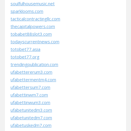
soulfulhousemusic.net
sparklooms.com
tacticalcontractingllc.com
thecapitalpowers.com
tobabet88slot3.com
todayscurrentnews.com
totobet77.asia
totobet77.org
trendingpublication.com
ufabettererum3.com
ufabettermentm4.com
ufabettersum7.com
ufabettinwm7.com
ufabettinwum3.com
ufabetunitedm3.com
ufabetunitedm7.com
ufabetuskedm7.com