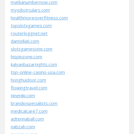
matkanumbernow.com
myjobcirculars.com
healthmoreoverfitness.com
topslotxgames.com
routerloggnet.net
dantella6.com
slotsgamesone.com
hispinzone.com
kalyanbazarnights.com
top-online-casino-usa.com
honghuidoor.com
flowingtravel.com
nineniki.com
brandiospecialists.com
medicalcare7.com
adtennaball.com
nabzah.com