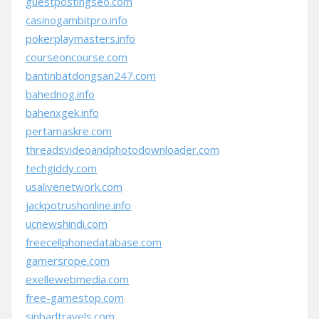
guestpostingseo.com
casinogambitpro.info
pokerplaymasters.info
courseoncourse.com
bantinbatdongsan247.com
bahednog.info
bahenxgek.info
pertamaskre.com
threadsvideoandphotodownloader.com
techgiddy.com
usalivenetwork.com
jackpotrushonline.info
ucnewshindi.com
freecellphonedatabase.com
gamersrope.com
exellewebmedia.com
free-gamestop.com
sinbadtravels.com