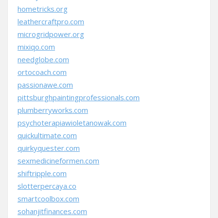
hometricks.org
leathercraftpro.com
microgridpower.org
mixiqo.com
needglobe.com
ortocoach.com
passionawe.com
pittsburghpaintingprofessionals.com
plumberryworks.com
psychoterapiawioletanowak.com
quickultimate.com
quirkyquester.com
sexmedicineformen.com
shiftripple.com
slotterpercaya.co
smartcoolbox.com
sohanjitfinances.com