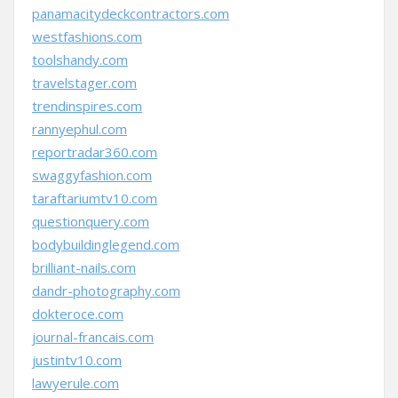
panamacitydeckcontractors.com
westfashions.com
toolshandy.com
travelstager.com
trendinspires.com
rannyephul.com
reportradar360.com
swaggyfashion.com
taraftariumtv10.com
questionquery.com
bodybuildinglegend.com
brilliant-nails.com
dandr-photography.com
dokteroce.com
journal-francais.com
justintv10.com
lawyerule.com