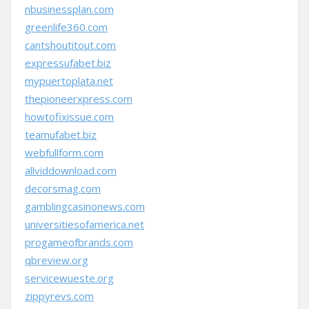
nbusinessplan.com
greenlife360.com
cantshoutitout.com
expressufabet.biz
mypuertoplata.net
thepioneerxpress.com
howtofixissue.com
teamufabet.biz
webfullform.com
allviddownload.com
decorsmag.com
gamblingcasinonews.com
universitiesofamerica.net
progameofbrands.com
qbreview.org
servicewueste.org
zippyrevs.com