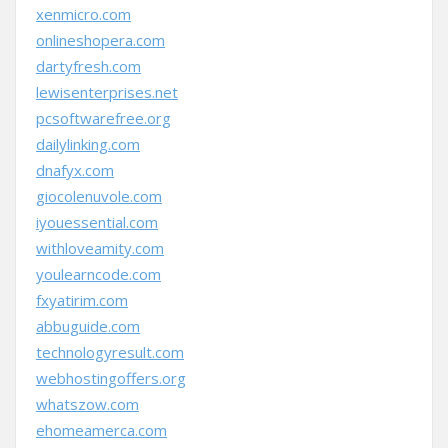
xenmicro.com
onlineshopera.com
dartyfresh.com
lewisenterprises.net
pcsoftwarefree.org
dailylinking.com
dnafyx.com
giocolenuvole.com
iyouessential.com
withloveamity.com
youlearncode.com
fxyatirim.com
abbuguide.com
technologyresult.com
webhostingoffers.org
whatszow.com
ehomeamerca.com