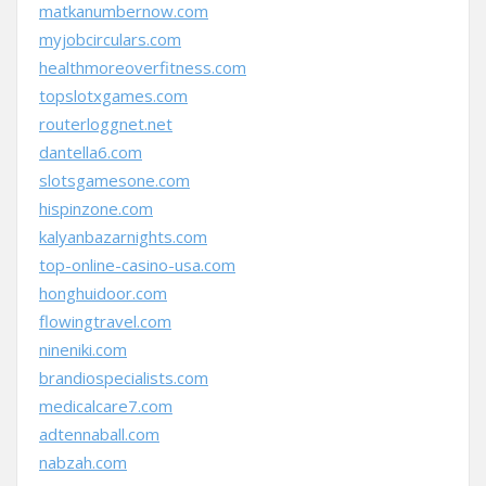
matkanumbernow.com
myjobcirculars.com
healthmoreoverfitness.com
topslotxgames.com
routerloggnet.net
dantella6.com
slotsgamesone.com
hispinzone.com
kalyanbazarnights.com
top-online-casino-usa.com
honghuidoor.com
flowingtravel.com
nineniki.com
brandiospecialists.com
medicalcare7.com
adtennaball.com
nabzah.com