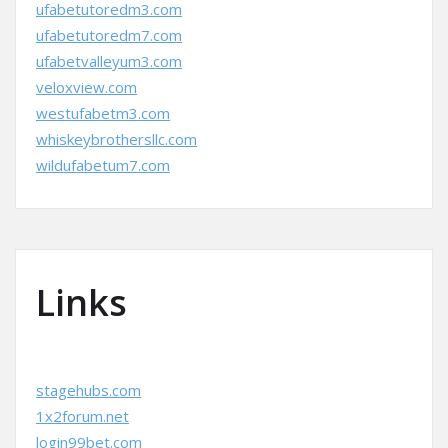
ufabetutoredm3.com
ufabetutoredm7.com
ufabetvalleyum3.com
veloxview.com
westufabetm3.com
whiskeybrothersllc.com
wildufabetum7.com
Links
stagehubs.com
1x2forum.net
login99bet.com