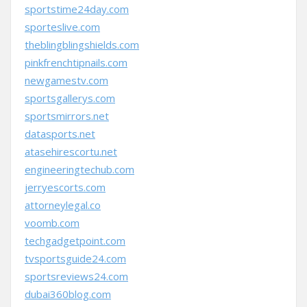
sportstime24day.com
sporteslive.com
theblingblingshields.com
pinkfrenchtipnails.com
newgamestv.com
sportsgallerys.com
sportsmirrors.net
datasports.net
atasehirescortu.net
engineeringtechub.com
jerryescorts.com
attorneylegal.co
voomb.com
techgadgetpoint.com
tvsportsguide24.com
sportsreviews24.com
dubai360blog.com