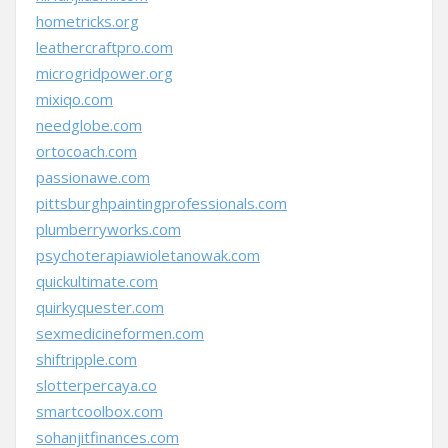
hometricks.org
leathercraftpro.com
microgridpower.org
mixiqo.com
needglobe.com
ortocoach.com
passionawe.com
pittsburghpaintingprofessionals.com
plumberryworks.com
psychoterapiawioletanowak.com
quickultimate.com
quirkyquester.com
sexmedicineformen.com
shiftripple.com
slotterpercaya.co
smartcoolbox.com
sohanjitfinances.com