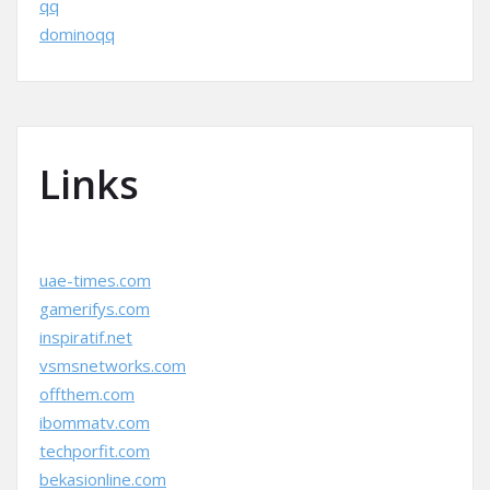
qq
dominoqq
Links
uae-times.com
gamerifys.com
inspiratif.net
vsmsnetworks.com
offthem.com
ibommatv.com
techporfit.com
bekasionline.com