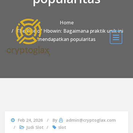
Home
The Rise of Hbowin: Bagaimana praktik unik ini
mendapatkan popularitas
Feb 24, 2026
By
admin@cryptoglax.com
Judi Slot
slot