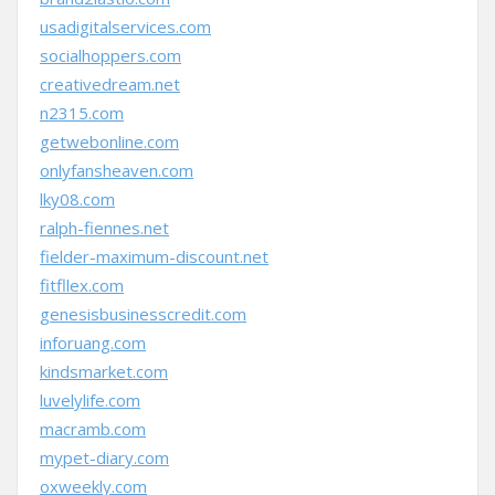
usadigitalservices.com
socialhoppers.com
creativedream.net
n2315.com
getwebonline.com
onlyfansheaven.com
lky08.com
ralph-fiennes.net
fielder-maximum-discount.net
fitfllex.com
genesisbusinesscredit.com
inforuang.com
kindsmarket.com
luvelylife.com
macramb.com
mypet-diary.com
oxweekly.com