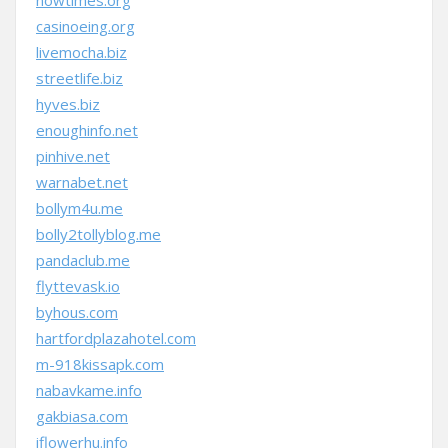
nowtimes.org
casinoeing.org
livemocha.biz
streetlife.biz
hyves.biz
enoughinfo.net
pinhive.net
warnabet.net
bollym4u.me
bolly2tollyblog.me
pandaclub.me
flyttevask.io
byhous.com
hartfordplazahotel.com
m-918kissapk.com
nabavkame.info
gakbiasa.com
iflowerhu.info