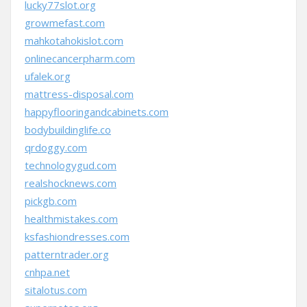
lucky77slot.org
growmefast.com
mahkotahokislot.com
onlinecancerpharm.com
ufalek.org
mattress-disposal.com
happyflooringandcabinets.com
bodybuildinglife.co
qrdoggy.com
technologygud.com
realshocknews.com
pickgb.com
healthmistakes.com
ksfashiondresses.com
patterntrader.org
cnhpa.net
sitalotus.com