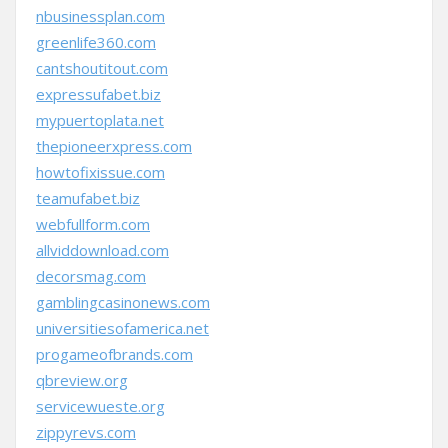
nbusinessplan.com
greenlife360.com
cantshoutitout.com
expressufabet.biz
mypuertoplata.net
thepioneerxpress.com
howtofixissue.com
teamufabet.biz
webfullform.com
allviddownload.com
decorsmag.com
gamblingcasinonews.com
universitiesofamerica.net
progameofbrands.com
qbreview.org
servicewueste.org
zippyrevs.com