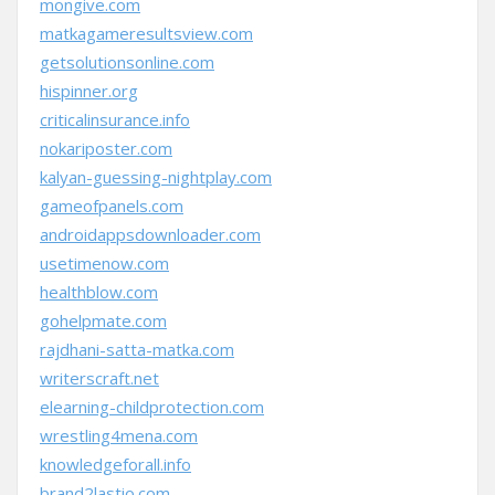
mongive.com
matkagameresultsview.com
getsolutionsonline.com
hispinner.org
criticalinsurance.info
nokariposter.com
kalyan-guessing-nightplay.com
gameofpanels.com
androidappsdownloader.com
usetimenow.com
healthblow.com
gohelpmate.com
rajdhani-satta-matka.com
writerscraft.net
elearning-childprotection.com
wrestling4mena.com
knowledgeforall.info
brand2lastio.com