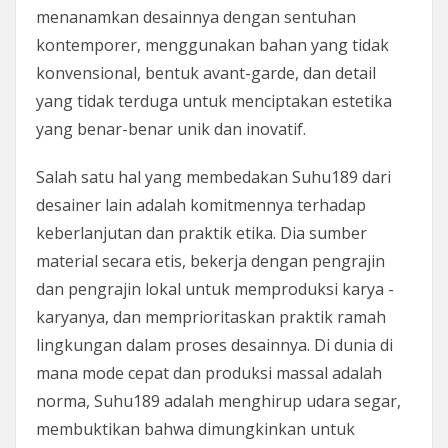
menanamkan desainnya dengan sentuhan
kontemporer, menggunakan bahan yang tidak
konvensional, bentuk avant-garde, dan detail
yang tidak terduga untuk menciptakan estetika
yang benar-benar unik dan inovatif.
Salah satu hal yang membedakan Suhu189 dari
desainer lain adalah komitmennya terhadap
keberlanjutan dan praktik etika. Dia sumber
material secara etis, bekerja dengan pengrajin
dan pengrajin lokal untuk memproduksi karya -
karyanya, dan memprioritaskan praktik ramah
lingkungan dalam proses desainnya. Di dunia di
mana mode cepat dan produksi massal adalah
norma, Suhu189 adalah menghirup udara segar,
membuktikan bahwa dimungkinkan untuk