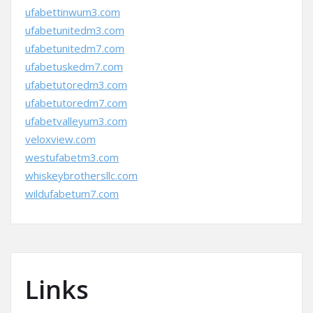
ufabettinwum3.com
ufabetunitedm3.com
ufabetunitedm7.com
ufabetuskedm7.com
ufabetutoredm3.com
ufabetutoredm7.com
ufabetvalleyum3.com
veloxview.com
westufabetm3.com
whiskeybrothersllc.com
wildufabetum7.com
Links