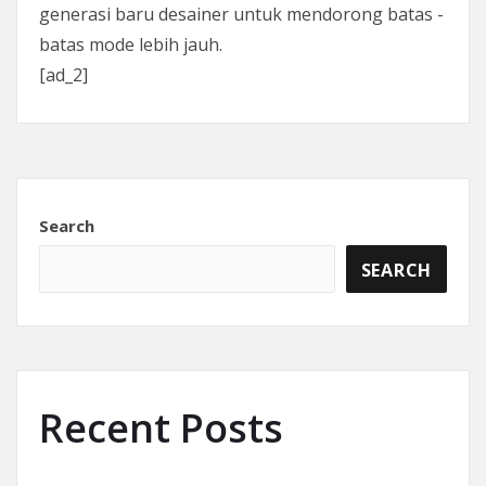
generasi baru desainer untuk mendorong batas -
batas mode lebih jauh.
[ad_2]
Search
SEARCH
Recent Posts