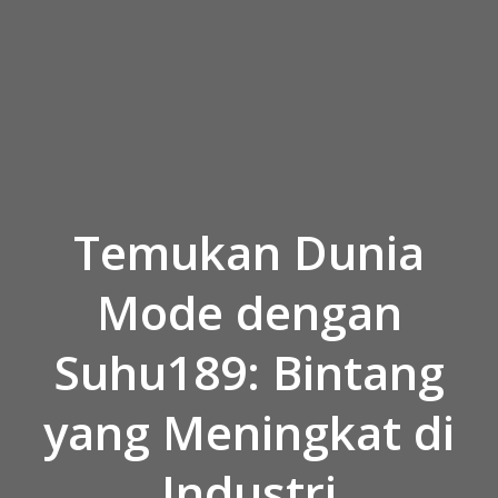
Skip to the content
Temukan Dunia
Mode dengan
Suhu189: Bintang
yang Meningkat di
Industri