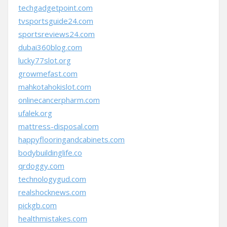
techgadgetpoint.com
tvsportsguide24.com
sportsreviews24.com
dubai360blog.com
lucky77slot.org
growmefast.com
mahkotahokislot.com
onlinecancerpharm.com
ufalek.org
mattress-disposal.com
happyflooringandcabinets.com
bodybuildinglife.co
qrdoggy.com
technologygud.com
realshocknews.com
pickgb.com
healthmistakes.com