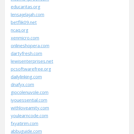
educaritas.org
lensajelajah.com
betflik09.net
ncaq.org
xenmicro.com
onlineshopera.com
dartyfresh.com
lewisenterprises.net
pcsoftwarefree.org
dailylinking.com
dnafyx.com
giocolenuvole.com
iyouessential.com
withloveamity.com
youlearncode.com
fxyatirim.com
abbuguide.com