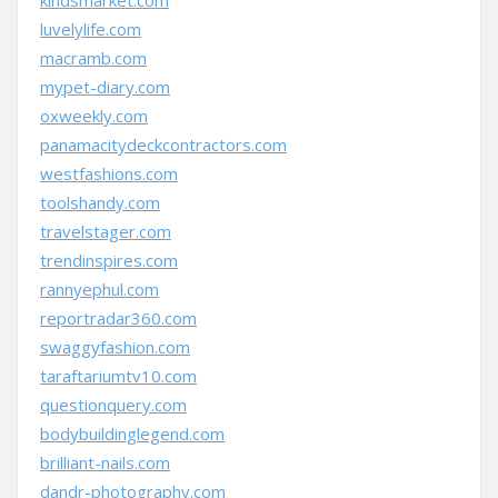
kindsmarket.com
luvelylife.com
macramb.com
mypet-diary.com
oxweekly.com
panamacitydeckcontractors.com
westfashions.com
toolshandy.com
travelstager.com
trendinspires.com
rannyephul.com
reportradar360.com
swaggyfashion.com
taraftariumtv10.com
questionquery.com
bodybuildinglegend.com
brilliant-nails.com
dandr-photography.com