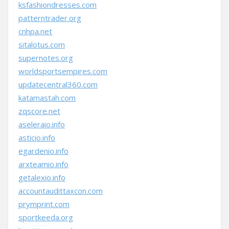
ksfashiondresses.com
patterntrader.org
cnhpa.net
sitalotus.com
supernotes.org
worldsportsempires.com
updatecentral360.com
katamastah.com
zqscore.net
aseleraio.info
asticio.info
egardenio.info
arxteamio.info
getalexio.info
accountaudittaxcon.com
prymprint.com
sportkeeda.org