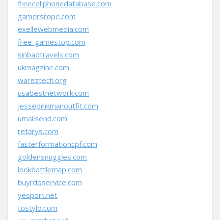
freecellphonedatabase.com
gamersrope.com
exellewebmedia.com
free-gamestop.com
sinbadtravels.com
ukmagzine.com
wareztech.org
usabestnetwork.com
jessepinkmanoutfit.com
umailsend.com
retarys.com
fasterformationcpf.com
goldensnuggles.com
lookbattlemap.com
buyrdpservice.com
yesport.net
tostylo.com