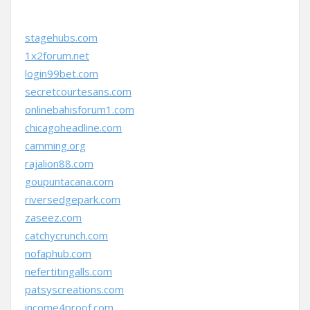
stagehubs.com
1x2forum.net
login99bet.com
secretcourtesans.com
onlinebahisforum1.com
chicagoheadline.com
camming.org
rajalion88.com
goupuntacana.com
riversedgepark.com
zaseez.com
catchycrunch.com
nofaphub.com
nefertitingalls.com
patsyscreations.com
income4proof.com