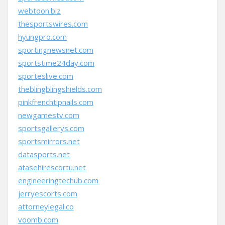
webtoon.biz
thesportswires.com
hyungpro.com
sportingnewsnet.com
sportstime24day.com
sporteslive.com
theblingblingshields.com
pinkfrenchtipnails.com
newgamestv.com
sportsgallerys.com
sportsmirrors.net
datasports.net
atasehirescortu.net
engineeringtechub.com
jerryescorts.com
attorneylegal.co
voomb.com