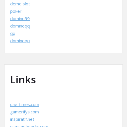
demo slot
poker
domino99
dominoqq
qq
dominoqq
Links
uae-times.com
gamerifys.com
inspiratif.net
vsmsnetworks.com