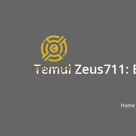
Skip to the content
Temui Zeus711: 
Home