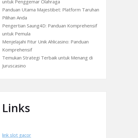
untuk Penggemar Olahraga
Panduan Utama Majestibet: Platform Taruhan
Pilihan Anda
Pengertian Saung4D: Panduan Komprehensif
untuk Pemula
Menjelajahi Fitur Unik Ahlicasino: Panduan
Komprehensif
Temukan Strategi Terbaik untuk Menang di
Juruscasino
Links
link slot gacor