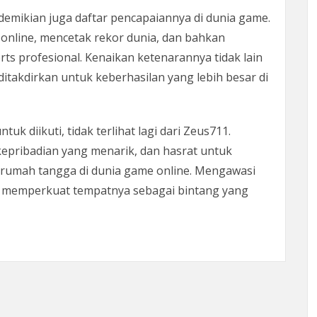
demikian juga daftar pencapaiannya di dunia game.
nline, mencetak rekor dunia, dan bahkan
ts profesional. Kenaikan ketenarannya tidak lain
itakdirkan untuk keberhasilan yang lebih besar di
tuk diikuti, tidak terlihat lagi dari Zeus711.
kepribadian yang menarik, dan hasrat untuk
 rumah tangga di dunia game online. Mengawasi
an memperkuat tempatnya sebagai bintang yang