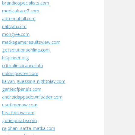
brandiospecialists.com
medicalcare7.com
adtennaball.com
nabzah.com
mongive.com
matkagameresultsview.com
getsolutionsonline.com
hispinner.org
criticalinsurance.info
nokariposter.com
kalyan-guessing-nightplay.com
gameofpanels.com
androidappsdownloader.com
usetimenow.com
healthblow.com
gohelpmate.com
rajdhani-satta-matka.com