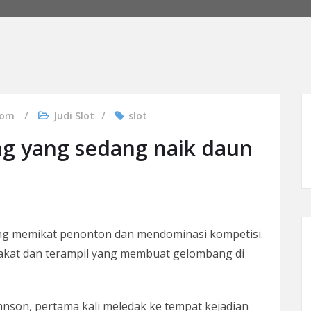
com
Judi Slot
slot
ng yang sedang naik daun
ang memikat penonton dan mendominasi kompetisi.
akat dan terampil yang membuat gelombang di
hnson, pertama kali meledak ke tempat kejadian