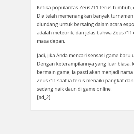
Ketika popularitas Zeus711 terus tumbuh, 
Dia telah memenangkan banyak turnamen o
diundang untuk bersaing dalam acara espor
adalah meteorik, dan jelas bahwa Zeus711 d
masa depan.
Jadi, jika Anda mencari sensasi game baru un
Dengan keterampilannya yang luar biasa, 
bermain game, ia pasti akan menjadi nama
Zeus711 saat ia terus menaiki pangkat d
sedang naik daun di game online.
[ad_2]