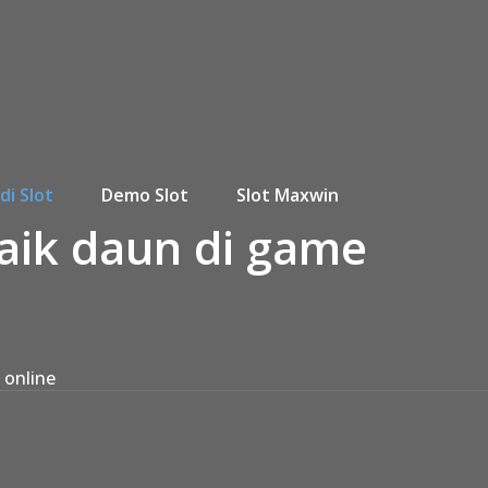
di Slot
Demo Slot
Slot Maxwin
aik daun di game
 online