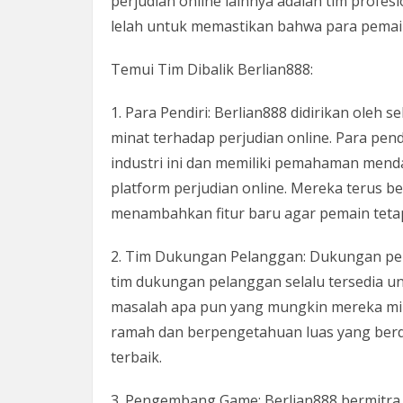
perjudian online lainnya adalah tim profes
lelah untuk memastikan bahwa para pema
Temui Tim Dibalik Berlian888:
1. Para Pendiri: Berlian888 didirikan ole
minat terhadap perjudian online. Para pen
industri ini dan memiliki pemahaman mend
platform perjudian online. Mereka terus 
menambahkan fitur baru agar pemain tetap 
2. Tim Dukungan Pelanggan: Dukungan pela
tim dukungan pelanggan selalu tersedia 
masalah apa pun yang mungkin mereka miliki
ramah dan berpengetahuan luas yang berd
terbaik.
3. Pengembang Game: Berlian888 bermitr