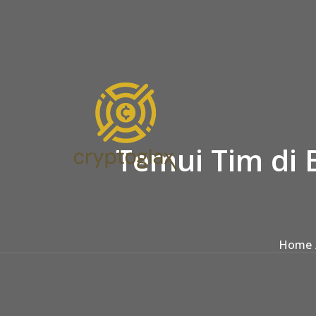
Skip to the content
Temui Tim di 
Home