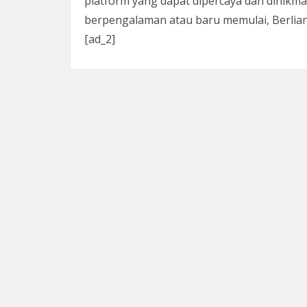
platform yang dapat dipercaya dan dinikma
berpengalaman atau baru memulai, Berlia
[ad_2]