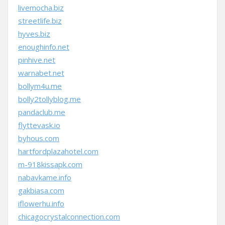
livemocha.biz
streetlife.biz
hyves.biz
enoughinfo.net
pinhive.net
warnabet.net
bollym4u.me
bolly2tollyblog.me
pandaclub.me
flyttevask.io
byhous.com
hartfordplazahotel.com
m-918kissapk.com
nabavkame.info
gakbiasa.com
iflowerhu.info
chicagocrystalconnection.com