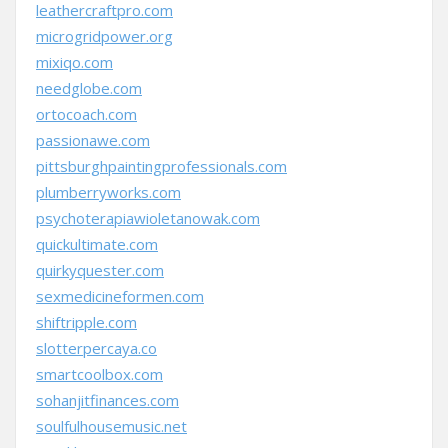
leathercraftpro.com
microgridpower.org
mixiqo.com
needglobe.com
ortocoach.com
passionawe.com
pittsburghpaintingprofessionals.com
plumberryworks.com
psychoterapiawioletanowak.com
quickultimate.com
quirkyquester.com
sexmedicineformen.com
shiftripple.com
slotterpercaya.co
smartcoolbox.com
sohanjitfinances.com
soulfulhousemusic.net