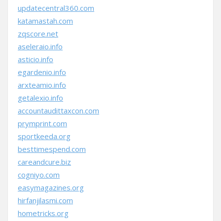
updatecentral360.com
katamastah.com
zqscore.net
aseleraio.info
asticio.info
egardenio.info
arxteamio.info
getalexio.info
accountaudittaxcon.com
prymprint.com
sportkeeda.org
besttimespend.com
careandcure.biz
cogniyo.com
easymagazines.org
hirfanjilasmi.com
hometricks.org