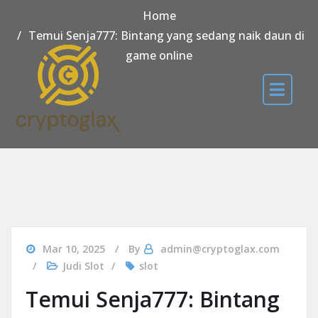
Home
Temui Senja777: Bintang yang sedang naik daun di
game online
Mar 10, 2025
By
admin@cryptoglax.com
Judi Slot
slot
Temui Senja777: Bintang