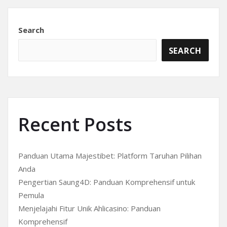
Search
SEARCH
Recent Posts
Panduan Utama Majestibet: Platform Taruhan Pilihan
Anda
Pengertian Saung4D: Panduan Komprehensif untuk
Pemula
Menjelajahi Fitur Unik Ahlicasino: Panduan
Komprehensif