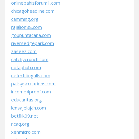
onlinebahisforum1.com
chicagoheadline.com
camming.org
rajalion88.com
goupuntacana.com
riversedgepark.com
zaseez.com
catchycrunch.com
nofaphub.com
nefertitingalls.com
patsyscreations.com
income4proof.com
educaritas.org
lensajelajah.com
betflik09.net
ncaq.org
xenmicro.com