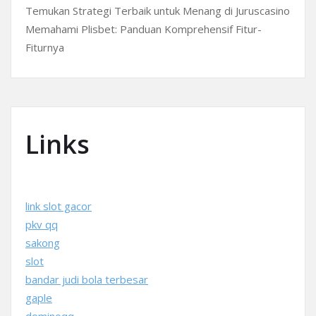
Temukan Strategi Terbaik untuk Menang di Juruscasino
Memahami Plisbet: Panduan Komprehensif Fitur-
Fiturnya
Links
link slot gacor
pkv qq
sakong
slot
bandar judi bola terbesar
gaple