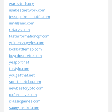
wareztech.org
usabestnetwork.com
jessepinkmanoutfit.com
umailsend.com
retarys.com
fasterformationcpf.com
goldensnuggles.com
lookbattlemap.com
buyrdpservice.com
yesport.net
tostylo.com
yougetthat.net
sportsnetclub.com
newbestcrypto.com
oxfordsave.com
iclassicgames.com
saung-artikel.com