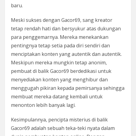
baru.
Meski sukses dengan Gacor69, sang kreator
tetap rendah hati dan bersyukur atas dukungan
para penggemarnya. Mereka menekankan
pentingnya tetap setia pada diri sendiri dan
menciptakan konten yang autentik dan autentik.
Meskipun mereka mungkin tetap anonim,
pembuat di balik Gacor69 berdedikasi untuk
menyediakan konten yang menghibur dan
menggugah pikiran kepada pemirsanya sehingga
membuat mereka datang kembali untuk
menonton lebih banyak lagi.
Kesimpulannya, pencipta misterius di balik
Gacor69 adalah sebuah teka-teki nyata dalam