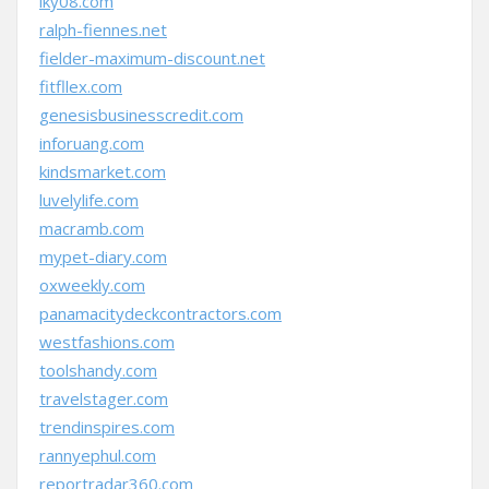
lky08.com
ralph-fiennes.net
fielder-maximum-discount.net
fitfllex.com
genesisbusinesscredit.com
inforuang.com
kindsmarket.com
luvelylife.com
macramb.com
mypet-diary.com
oxweekly.com
panamacitydeckcontractors.com
westfashions.com
toolshandy.com
travelstager.com
trendinspires.com
rannyephul.com
reportradar360.com