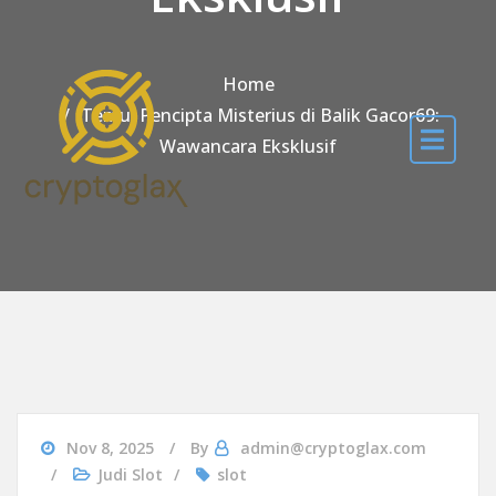
Home
Temui Pencipta Misterius di Balik Gacor69:
Wawancara Eksklusif
Nov 8, 2025
By
admin@cryptoglax.com
Judi Slot
slot