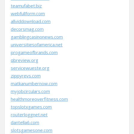
teamufabet.biz
webfullform.com
allviddownload.com
decorsmag.com
gamblingcasinonews.com
universitiesofamerica.net
progameofbrands.com
qbreview.org
servicewueste.org
zippyrevs.com
matkanumbernow.com
myjobcirculars.com
healthmoreoverfitness.com
topslotxgames.com
routerloggnet.net
dantella6.com
slotsgamesone.com