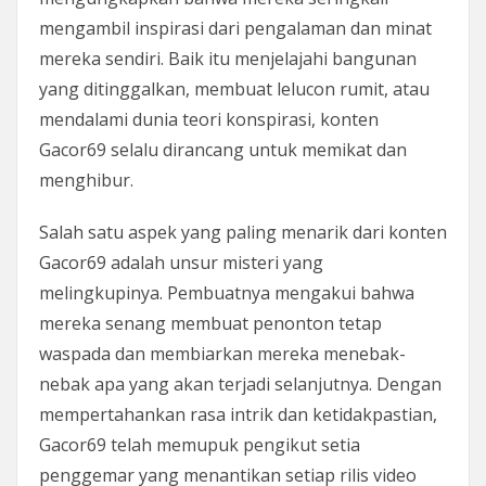
mengambil inspirasi dari pengalaman dan minat
mereka sendiri. Baik itu menjelajahi bangunan
yang ditinggalkan, membuat lelucon rumit, atau
mendalami dunia teori konspirasi, konten
Gacor69 selalu dirancang untuk memikat dan
menghibur.
Salah satu aspek yang paling menarik dari konten
Gacor69 adalah unsur misteri yang
melingkupinya. Pembuatnya mengakui bahwa
mereka senang membuat penonton tetap
waspada dan membiarkan mereka menebak-
nebak apa yang akan terjadi selanjutnya. Dengan
mempertahankan rasa intrik dan ketidakpastian,
Gacor69 telah memupuk pengikut setia
penggemar yang menantikan setiap rilis video