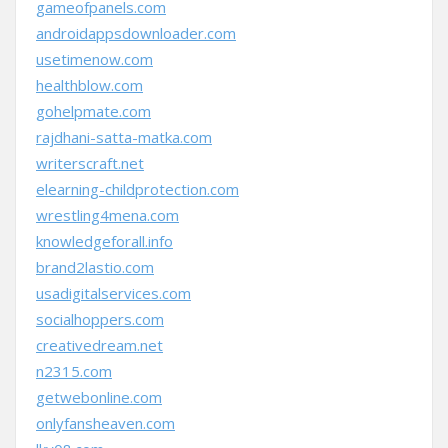
gameofpanels.com
androidappsdownloader.com
usetimenow.com
healthblow.com
gohelpmate.com
rajdhani-satta-matka.com
writerscraft.net
elearning-childprotection.com
wrestling4mena.com
knowledgeforall.info
brand2lastio.com
usadigitalservices.com
socialhoppers.com
creativedream.net
n2315.com
getwebonline.com
onlyfansheaven.com