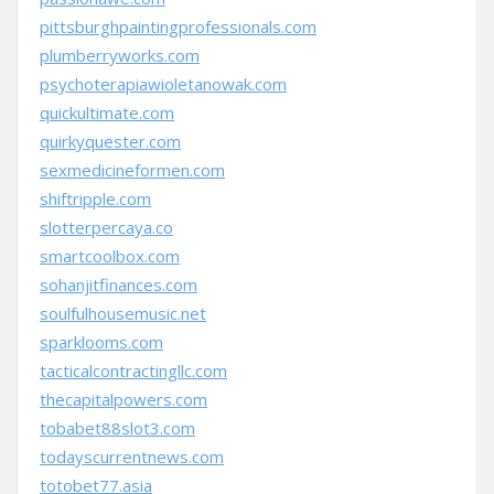
pittsburghpaintingprofessionals.com
plumberryworks.com
psychoterapiawioletanowak.com
quickultimate.com
quirkyquester.com
sexmedicineformen.com
shiftripple.com
slotterpercaya.co
smartcoolbox.com
sohanjitfinances.com
soulfulhousemusic.net
sparklooms.com
tacticalcontractingllc.com
thecapitalpowers.com
tobabet88slot3.com
todayscurrentnews.com
totobet77.asia