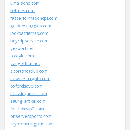
umailsend.com
retarys.com
fasterformationcpf.com
goldensnuggles.com
lookbattlemap.com
buyrdpservice.com
yesport.net
tostylo.com
yougetthat.net
sportsnetclub.com
newbestcrypto.com
oxfordsave.com
iclassicgames.com
saung-artikel.com
fasthokivip2.com
observersports.com
cryptominingplus.com