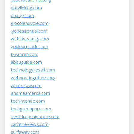
dailylinking.com
dnafyx.com
giocolenuvole.com
iyouessential.com
withloveamity.com
youlearncode.com
fxyatirim.com
abbuguide.com
technologyresult.com
webhostingoffers.org
whatszow.com
ehomeamerca.com
techintendo.com
techgreenpure.com
bestdropshipstore.com
cartelreviews.com
surfsway.com