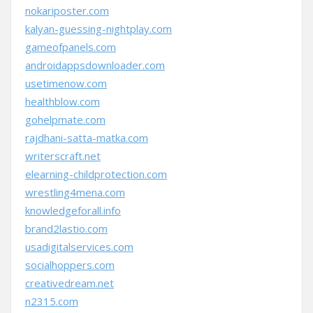
nokariposter.com
kalyan-guessing-nightplay.com
gameofpanels.com
androidappsdownloader.com
usetimenow.com
healthblow.com
gohelpmate.com
rajdhani-satta-matka.com
writerscraft.net
elearning-childprotection.com
wrestling4mena.com
knowledgeforall.info
brand2lastio.com
usadigitalservices.com
socialhoppers.com
creativedream.net
n2315.com