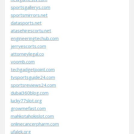
sportsgallerys.com
sportsmirrors.net
datasports.net
atasehirescortu.net
engineeringtechub.com
jerryescorts.com
attorneylegal.co
voomb.com
techgadgetpoint.com
tvsportsguide24.com
sportsreviews24.com
dubai360blog.com
lucky77slot.org
growmefast.com
mahkotahokislot.com
onlinecancerpharm.com
ufalek.org