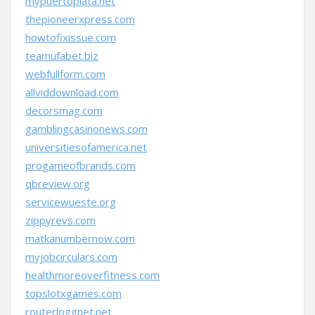
mypuertoplata.net
thepioneerxpress.com
howtofixissue.com
teamufabet.biz
webfullform.com
allviddownload.com
decorsmag.com
gamblingcasinonews.com
universitiesofamerica.net
progameofbrands.com
qbreview.org
servicewueste.org
zippyrevs.com
matkanumbernow.com
myjobcirculars.com
healthmoreoverfitness.com
topslotxgames.com
routerloggnet.net