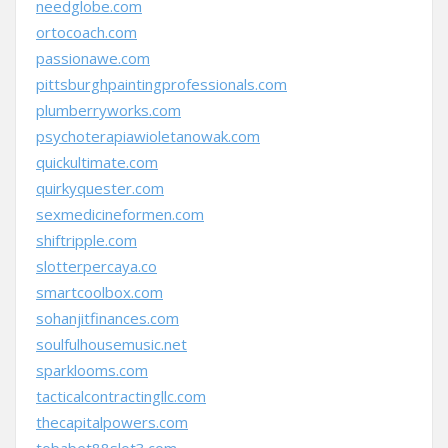
needglobe.com
ortocoach.com
passionawe.com
pittsburghpaintingprofessionals.com
plumberryworks.com
psychoterapiawioletanowak.com
quickultimate.com
quirkyquester.com
sexmedicineformen.com
shiftripple.com
slotterpercaya.co
smartcoolbox.com
sohanjitfinances.com
soulfulhousemusic.net
sparklooms.com
tacticalcontractingllc.com
thecapitalpowers.com