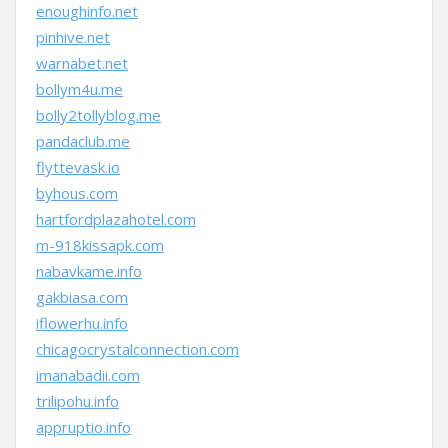
enoughinfo.net
pinhive.net
warnabet.net
bollym4u.me
bolly2tollyblog.me
pandaclub.me
flyttevask.io
byhous.com
hartfordplazahotel.com
m-918kissapk.com
nabavkame.info
gakbiasa.com
iflowerhu.info
chicagocrystalconnection.com
imanabadii.com
trilipohu.info
appruptio.info