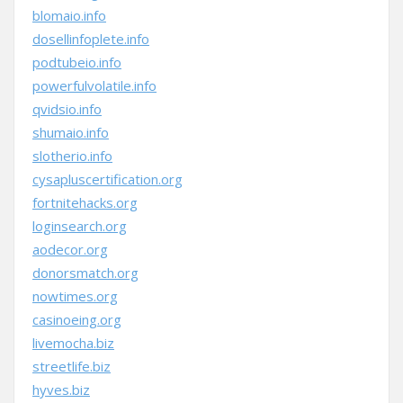
blomaio.info
dosellinfoplete.info
podtubeio.info
powerfulvolatile.info
qvidsio.info
shumaio.info
slotherio.info
cysapluscertification.org
fortnitehacks.org
loginsearch.org
aodecor.org
donorsmatch.org
nowtimes.org
casinoeing.org
livemocha.biz
streetlife.biz
hyves.biz