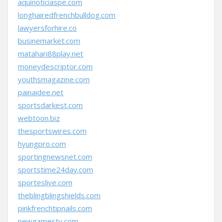
aquinoticiaspe.com
longhairedfrenchbulldog.com
lawyersforhire.co
businemarket.com
matahari88play.net
moneydescriptor.com
youthsmagazine.com
painaidee.net
sportsdarkest.com
webtoon.biz
thesportswires.com
hyungpro.com
sportingnewsnet.com
sportstime24day.com
sporteslive.com
theblingblingshields.com
pinkfrenchtipnails.com
newgamestv.com