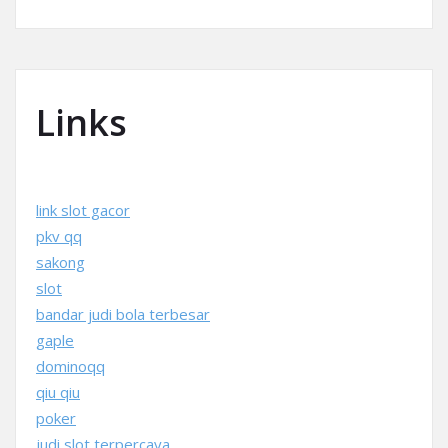
Links
link slot gacor
pkv qq
sakong
slot
bandar judi bola terbesar
gaple
dominoqq
qiu qiu
poker
judi slot terpercaya