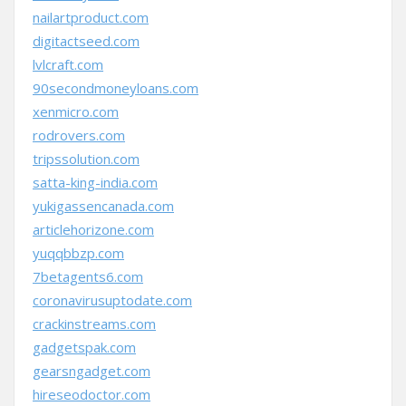
nailartproduct.com
digitactseed.com
lvlcraft.com
90secondmoneyloans.com
xenmicro.com
rodrovers.com
tripssolution.com
satta-king-india.com
yukigassencanada.com
articlehorizone.com
yuqqbbzp.com
7betagents6.com
coronavirusuptodate.com
crackinstreams.com
gadgetspak.com
gearsngadget.com
hireseodoctor.com