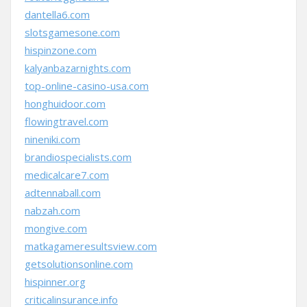
dantella6.com
slotsgamesone.com
hispinzone.com
kalyanbazarnights.com
top-online-casino-usa.com
honghuidoor.com
flowingtravel.com
nineniki.com
brandiospecialists.com
medicalcare7.com
adtennaball.com
nabzah.com
mongive.com
matkagameresultsview.com
getsolutionsonline.com
hispinner.org
criticalinsurance.info