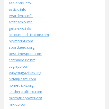
aseleraio.info
asticio.info
egardenio.info
arxteamio.info
getalexio.info
accountaudittaxcon.com
prymprint.com
sportkeeda.org
besttimespend.com
careandcure.biz
cogniyo.com
easymagazines.org
hirfanjilasmi.com
hometricks.org
leathercraftpro.com
microgridpower.org
mixiqo.com