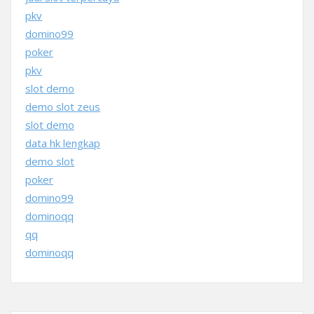
pkv
domino99
poker
pkv
slot demo
demo slot zeus
slot demo
data hk lengkap
demo slot
poker
domino99
dominoqq
qq
dominoqq