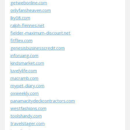
getwebonline.com
onlyfansheaven.com
lky08.com
ralph-fiennes.net
fielder-maximum-discount.net
fitfllex.com
genesisbusinesscredit.com
inforuang.com
kindsmarket.com
luvelylife.com
macramb.com
mypet-diary.com
oxweekly.com
panamacitydeckcontractors.com
westfashions.com
toolshandy.com
travelstager.com