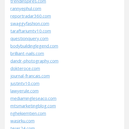
trendinspires.com
rannyephul.com
reportradar360.com
swaggyfashion.com
taraftariumtv10.com
questionquery.com
bodybuildinglegend.com
brilliant-nails.com
dandr-photography.com
dokteroce.com
journal-francais.com
justintv10.com
lawyerule.com
mediamingleseaco.com
mtsmarketingblog.com
nghekiemtien.com
wasirku.com
tejas24.com