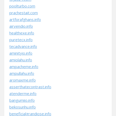
poolturbo.com
prachestait.com
artforafghans.info
airvendio.info
healthexe.info
puretecx.info
tecadvance.info
aminityio.info
amiolahu.info
ampacheme.info
ampullahu.info
aromaxme.info
asserthatecontrast.info
atenderme.info
bangumiio.info
bekosunhu.info
beneficialgrandiose.info