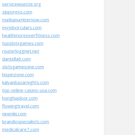
servicewueste.org
zippyrevs.com
matkanumbernow.com
myjobcirculars.com
healthmoreoverfitness.com
topslotxgames.com
routerloggnet.net
dantella6.com
slotsgamesone.com
hispinzone.com
kalyanbazarnights.com
top-online-casino-usa.com
honghuidoor.com
flowingtravel.com
nineniki.com
brandiospecialists.com
medicalcare7.com