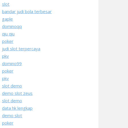
slot
bandar judi bola terbesar
gaple
dominoqq
qiu qiu
poker
judi slot terpercaya
pkv
domino99
poker
pkv
slot demo
demo slot zeus
slot demo
data hk lengkap
demo slot
poker