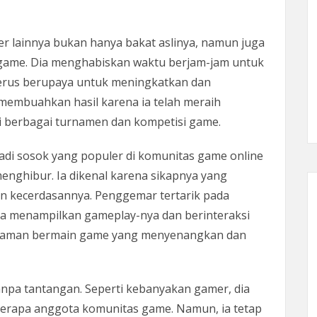
 lainnya bukan hanya bakat aslinya, namun juga
game. Dia menghabiskan waktu berjam-jam untuk
terus berupaya untuk meningkatkan dan
i membuahkan hasil karena ia telah meraih
 berbagai turnamen dan kompetisi game.
di sosok yang populer di komunitas game online
enghibur. Ia dikenal karena sikapnya yang
dan kecerdasannya. Penggemar tertarik pada
ia menampilkan gameplay-nya dan berinteraksi
laman bermain game yang menyenangkan dan
npa tantangan. Seperti kebanyakan gamer, dia
eberapa anggota komunitas game. Namun, ia tetap