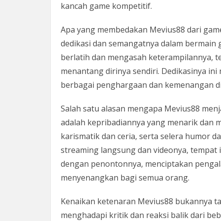
kancah game kompetitif.
Apa yang membedakan Mevius88 dari gamer
dedikasi dan semangatnya dalam bermain 
berlatih dan mengasah keterampilannya, 
menantang dirinya sendiri. Dedikasinya in
berbagai penghargaan dan kemenangan di
Salah satu alasan mengapa Mevius88 menja
adalah kepribadiannya yang menarik dan m
karismatik dan ceria, serta selera humor 
streaming langsung dan videonya, tempat 
dengan penontonnya, menciptakan penga
menyenangkan bagi semua orang.
Kenaikan ketenaran Mevius88 bukannya ta
menghadapi kritik dan reaksi balik dari b