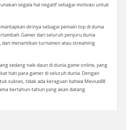
nakan segala hal negatif sebagai motivasi untuk
emantapkan dirinya sebagai pemain top di dunia
rtambah. Gamer dari seluruh penjuru dunia
 dan menantikan turnamen atau streaming
ang sedang naik daun di dunia game online, yang
ikat hati para gamer di seluruh dunia. Dengan
tuk sukses, tidak ada keraguan bahwa Mevius88
lama bertahun-tahun yang akan datang.