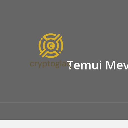
Skip to the content
Temui Mev