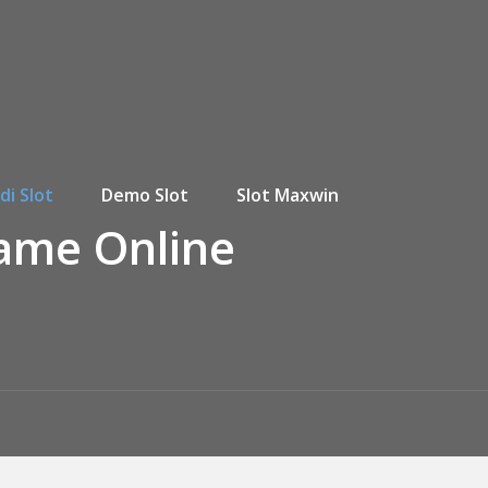
di Slot
Demo Slot
Slot Maxwin
ame Online