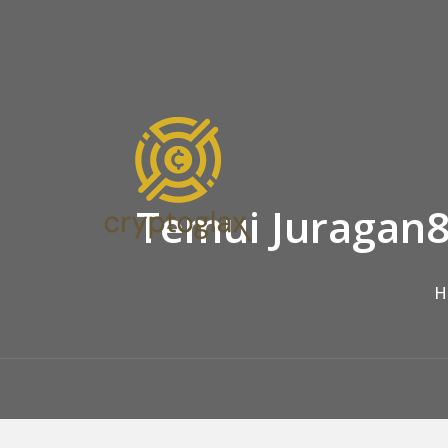
Skip to the content
Temui Juragan8
H