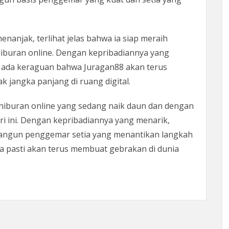
enanjak, terlihat jelas bahwa ia siap meraih
 hiburan online. Dengan kepribadiannya yang
dak ada keraguan bahwa Juragan88 akan terus
jangka panjang di ruang digital.
hiburan online yang sedang naik daun dan dengan
i ini. Dengan kepribadiannya yang menarik,
embangun penggemar setia yang menantikan langkah
ia pasti akan terus membuat gebrakan di dunia