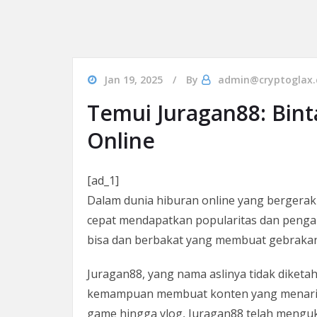
Jan 19, 2025
By
admin@cryptoglax
Temui Juragan88: Bin
Online
[ad_1]
Dalam dunia hiburan online yang bergerak
cepat mendapatkan popularitas dan penga
bisa dan berbakat yang membuat gebrakan d
Juragan88, yang nama aslinya tidak diketah
kemampuan membuat konten yang menarik d
game hingga vlog, Juragan88 telah mengukir