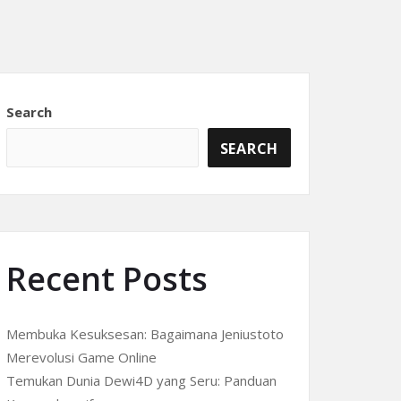
Search
SEARCH
Recent Posts
Membuka Kesuksesan: Bagaimana Jeniustoto
Merevolusi Game Online
Temukan Dunia Dewi4D yang Seru: Panduan