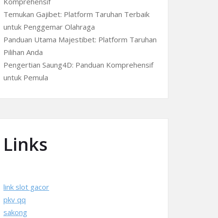
Komprehensif
Temukan Gajibet: Platform Taruhan Terbaik
untuk Penggemar Olahraga
Panduan Utama Majestibet: Platform Taruhan
Pilihan Anda
Pengertian Saung4D: Panduan Komprehensif
untuk Pemula
Links
link slot gacor
pkv qq
sakong