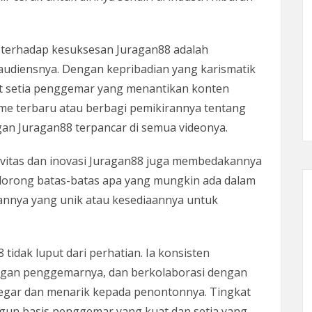
i terhadap kesuksesan Juragan88 adalah
diensnya. Dengan kepribadian yang karismatik
t setia penggemar yang menantikan konten
ame terbaru atau berbagi pemikirannya tentang
ngan Juragan88 terpancar di semua videonya.
tivitas dan inovasi Juragan88 juga membedakannya
ndorong batas-batas apa yang mungkin ada dalam
tannya yang unik atau kesediaannya untuk
8 tidak luput dari perhatian. Ia konsisten
ngan penggemarnya, dan berkolaborasi dengan
segar dan menarik kepada penontonnya. Tingkat
un basis penggemar yang kuat dan setia yang