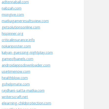
adtennaball.com
nabzah.com
mongive.com
matkagameresultsview.com
getsolutionsonline.com
hispinner.org
criticalinsurance.info
nokariposter.com
kalyan-guessing-nightplay.com
gameofpanels.com
androidappsdownloader.com
usetimenow.com
healthblow.com
gohelpmate.com
rajdhani-satta-matka.com
writerscraft.net
elearning-childprotection.com