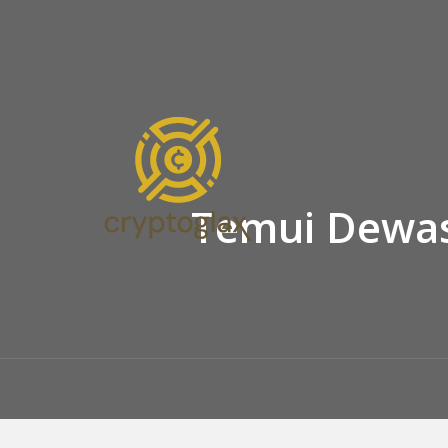
Skip to the content
Temui Dewas