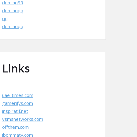
domino99
dominoqq
qq
dominoqq
Links
uae-times.com
gamerifys.com
inspiratif.net
vsmsnetworks.com
offthem.com
ibommatv.com