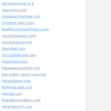
servicewueste.org
zippyrevs.com
matkanumbernow.com
myjobcirculars.com
healthmoreoverfitness.com
topslotxgames.com
routerloggnet.net
dantella6.com
slotsgamesone.com
hispinzone.com
kalyanbazarnights.com
top-online-casino-usa.com
honghuidoor.com
flowingtravel.com
nineniki.com
brandiospecialists.com
medicalcare7.com