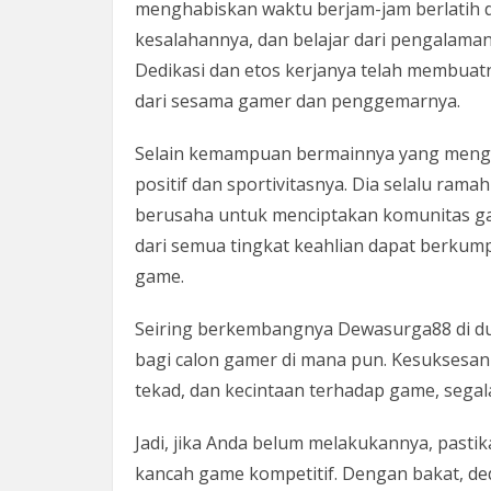
menghabiskan waktu berjam-jam berlatih 
kesalahannya, dan belajar dari pengalaman
Dedikasi dan etos kerjanya telah membu
dari sesama gamer dan penggemarnya.
Selain kemampuan bermainnya yang menge
positif dan sportivitasnya. Dia selalu ra
berusaha untuk menciptakan komunitas ga
dari semua tingkat keahlian dapat berkum
game.
Seiring berkembangnya Dewasurga88 di du
bagi calon gamer di mana pun. Kesuksesan
tekad, dan kecintaan terhadap game, segal
Jadi, jika Anda belum melakukannya, past
kancah game kompetitif. Dengan bakat, ded