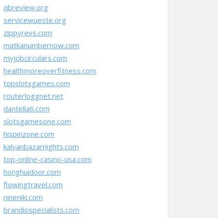
qbreview.org
servicewueste.org
zippyrevs.com
matkanumbernow.com
myjobcirculars.com
healthmoreoverfitness.com
topslotxgames.com
routerloggnet.net
dantella6.com
slotsgamesone.com
hispinzone.com
kalyanbazarnights.com
top-online-casino-usa.com
honghuidoor.com
flowingtravel.com
nineniki.com
brandiospecialists.com