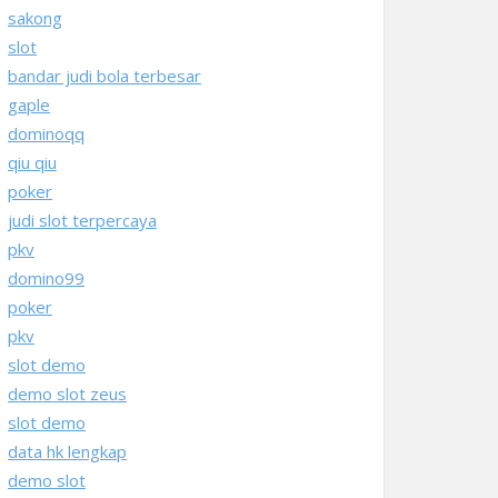
sakong
slot
bandar judi bola terbesar
gaple
dominoqq
qiu qiu
poker
judi slot terpercaya
pkv
domino99
poker
pkv
slot demo
demo slot zeus
slot demo
data hk lengkap
demo slot