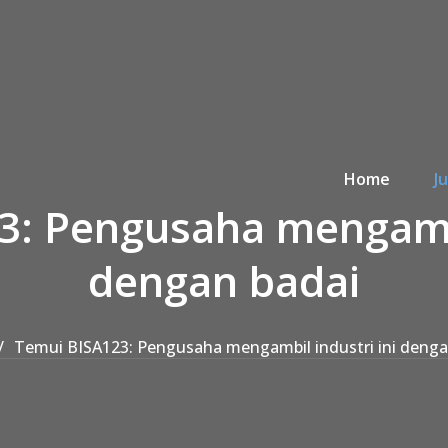
Primary Menu
Home
Ju
: Pengusaha mengambi
dengan badai
Temui BISA123: Pengusaha mengambil industri ini denga