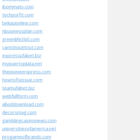
ibommatv.com
techporfit.com
bekasionline.com
nbusinessplan.com
greenlife360.com
cantshoutitout.com
expressufabet.biz
mypuertoplata.net
thepioneerxpress.com
howtofixissue.com
teamufabet.biz
webfullform.com
allviddownload.com
decorsmag.com
gamblingcasinonews.com
universitiesofamerica.net
progameofbrands.com