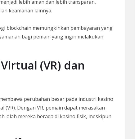
menjadi lebih aman dan lebih transparan,
lah keamanan lainnya.
ogi blockchain memungkinkan pembayaran yang
enyamanan bagi pemain yang ingin melakukan
Virtual (VR) dan
n membawa perubahan besar pada industri kasino
ual (VR). Dengan VR, pemain dapat merasakan
ah-olah mereka berada di kasino fisik, meskipun