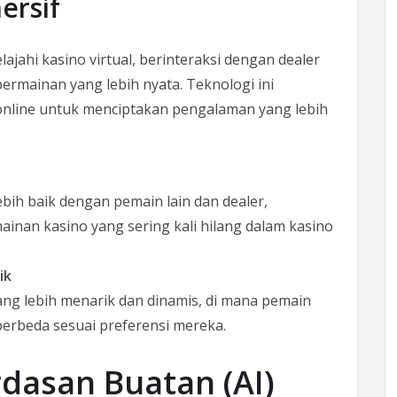
ersif
jahi kasino virtual, berinteraksi dengan dealer
ermainan yang lebih nyata. Teknologi ini
nline untuk menciptakan pengalaman yang lebih
bih baik dengan pemain lain dan dealer,
inan kasino yang sering kali hilang dalam kasino
ik
ng lebih menarik dan dinamis, di mana pemain
erbeda sesuai preferensi mereka.
dasan Buatan (AI)