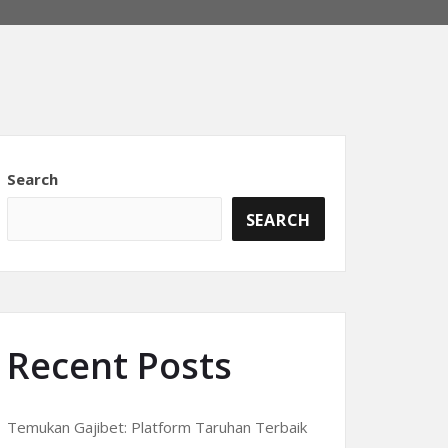
Search
SEARCH
Recent Posts
Temukan Gajibet: Platform Taruhan Terbaik