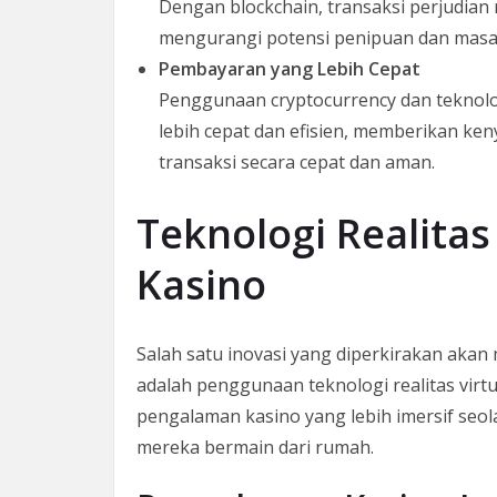
Dengan blockchain, transaksi perjudian 
mengurangi potensi penipuan dan masa
Pembayaran yang Lebih Cepat
Penggunaan cryptocurrency dan teknol
lebih cepat dan efisien, memberikan k
transaksi secara cepat dan aman.
Teknologi Realitas 
Kasino
Salah satu inovasi yang diperkirakan aka
adalah penggunaan teknologi realitas virt
pengalaman kasino yang lebih imersif seol
mereka bermain dari rumah.