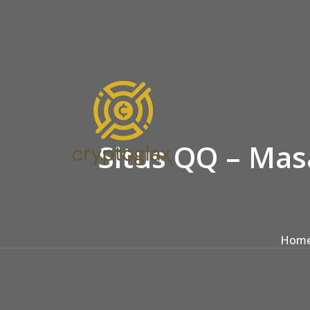
Skip to the content
Situs QQ – Mas
Hom