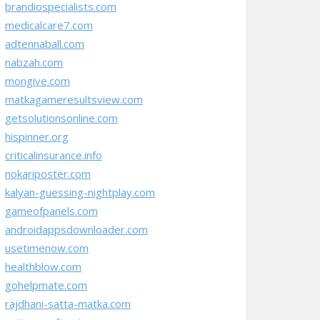
brandiospecialists.com
medicalcare7.com
adtennaball.com
nabzah.com
mongive.com
matkagameresultsview.com
getsolutionsonline.com
hispinner.org
criticalinsurance.info
nokariposter.com
kalyan-guessing-nightplay.com
gameofpanels.com
androidappsdownloader.com
usetimenow.com
healthblow.com
gohelpmate.com
rajdhani-satta-matka.com