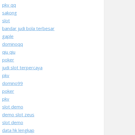
pkv qq
sakong
slot
bandar judi bola terbesar
gaple
dominoqq
qiu qiu
poker
judi slot terpercaya
pkv
domino99
poker
pkv
slot demo
demo slot zeus
slot demo
data hk lengkap