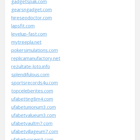
gadgetspak.com
gearsngadget.com
hireseodoctor.com
lapsfit.com
levelup-fast.com
mytreepla.net
pokersimulations.com
replicamanufactory.net
rezultate-loto.info
splendifulous.com
sportsrecords4u.com
topceleberites.com
ufabetting8m4.com
ufabetunionum3.com
ufabetvalueum3.com
ufabetvaultm7.com
ufabetvillageum7.com
ufabetvoicem3.com