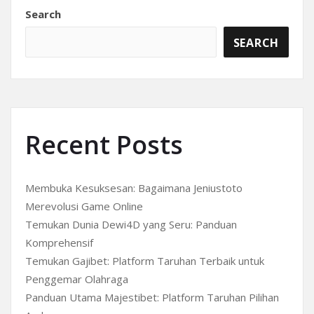
Search
SEARCH
Recent Posts
Membuka Kesuksesan: Bagaimana Jeniustoto
Merevolusi Game Online
Temukan Dunia Dewi4D yang Seru: Panduan
Komprehensif
Temukan Gajibet: Platform Taruhan Terbaik untuk
Penggemar Olahraga
Panduan Utama Majestibet: Platform Taruhan Pilihan