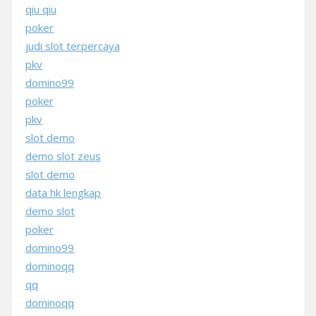
qiu qiu
poker
judi slot terpercaya
pkv
domino99
poker
pkv
slot demo
demo slot zeus
slot demo
data hk lengkap
demo slot
poker
domino99
dominoqq
qq
dominoqq