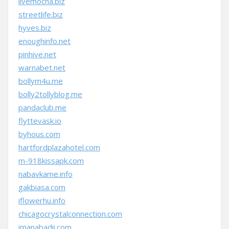
livemocha.biz
streetlife.biz
hyves.biz
enoughinfo.net
pinhive.net
warnabet.net
bollym4u.me
bolly2tollyblog.me
pandaclub.me
flyttevask.io
byhous.com
hartfordplazahotel.com
m-918kissapk.com
nabavkame.info
gakbiasa.com
iflowerhu.info
chicagocrystalconnection.com
imanabadii.com