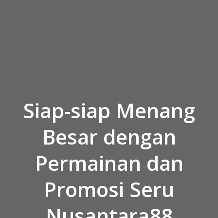
Skip to the content
Siap-siap Menang
Besar dengan
Permainan dan
Promosi Seru
Nusantara88