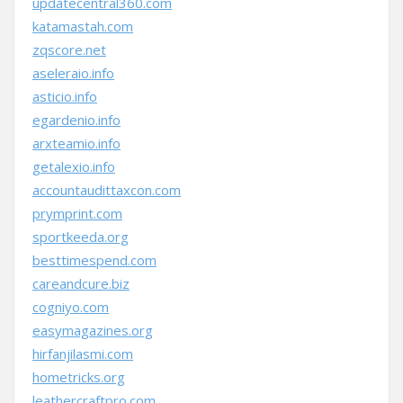
updatecentral360.com
katamastah.com
zqscore.net
aseleraio.info
asticio.info
egardenio.info
arxteamio.info
getalexio.info
accountaudittaxcon.com
prymprint.com
sportkeeda.org
besttimespend.com
careandcure.biz
cogniyo.com
easymagazines.org
hirfanjilasmi.com
hometricks.org
leathercraftpro.com