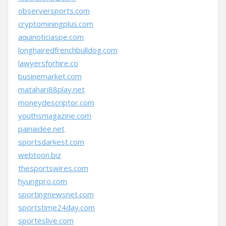
observersports.com
cryptominingplus.com
aquinoticiaspe.com
longhairedfrenchbulldog.com
lawyersforhire.co
businemarket.com
matahari88play.net
moneydescriptor.com
youthsmagazine.com
painaidee.net
sportsdarkest.com
webtoon.biz
thesportswires.com
hyungpro.com
sportingnewsnet.com
sportstime24day.com
sporteslive.com