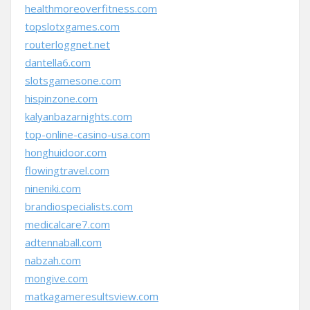
healthmoreoverfitness.com
topslotxgames.com
routerloggnet.net
dantella6.com
slotsgamesone.com
hispinzone.com
kalyanbazarnights.com
top-online-casino-usa.com
honghuidoor.com
flowingtravel.com
nineniki.com
brandiospecialists.com
medicalcare7.com
adtennaball.com
nabzah.com
mongive.com
matkagameresultsview.com