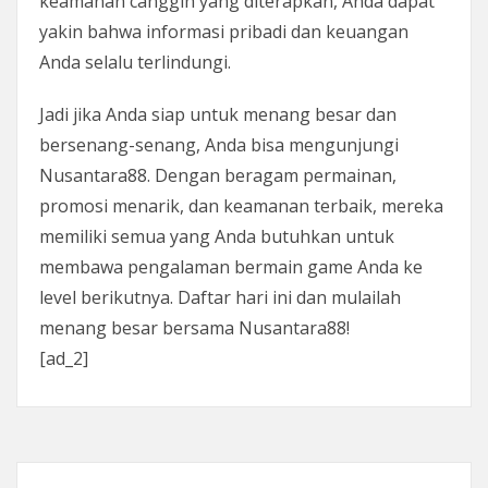
keamanan canggih yang diterapkan, Anda dapat
yakin bahwa informasi pribadi dan keuangan
Anda selalu terlindungi.
Jadi jika Anda siap untuk menang besar dan
bersenang-senang, Anda bisa mengunjungi
Nusantara88. Dengan beragam permainan,
promosi menarik, dan keamanan terbaik, mereka
memiliki semua yang Anda butuhkan untuk
membawa pengalaman bermain game Anda ke
level berikutnya. Daftar hari ini dan mulailah
menang besar bersama Nusantara88!
[ad_2]