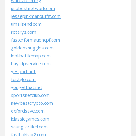
wareztech.org
usabestnetwork.com
jessepinkmanoutfit.com
umailsend.com
retarys.com
fasterformationcpf.com
goldensnuggles.com
lookbattlemap.com
buyrdpservice.com
yesport.net
tostylo.com
yougetthat.net
sportsnetclub.com
newbestcrypto.com
oxfordsave.com
iclassicgames.com
saung-artikel.com
fasthokivip2.com