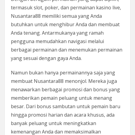
termasuk slot, poker, dan permainan kasino live,
Nusantara88 memiliki semua yang Anda
butuhkan untuk menghibur Anda dan membuat
Anda tenang. Antarmukanya yang ramah
pengguna memudahkan navigasi melalui
berbagai permainan dan menemukan permainan
yang sesuai dengan gaya Anda.
Namun bukan hanya permainannya saja yang
membuat Nusantara88 menonjol. Mereka juga
menawarkan berbagai promosi dan bonus yang
memberikan pemain peluang untuk menang
besar. Dari bonus sambutan untuk pemain baru
hingga promosi harian dan acara khusus, ada
banyak peluang untuk meningkatkan
kemenangan Anda dan memaksimalkan