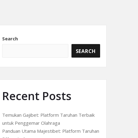
Search
SEARCH
Recent Posts
Temukan Gajibet: Platform Taruhan Terbaik
untuk Penggemar Olahraga
Panduan Utama Majestibet: Platform Taruhan