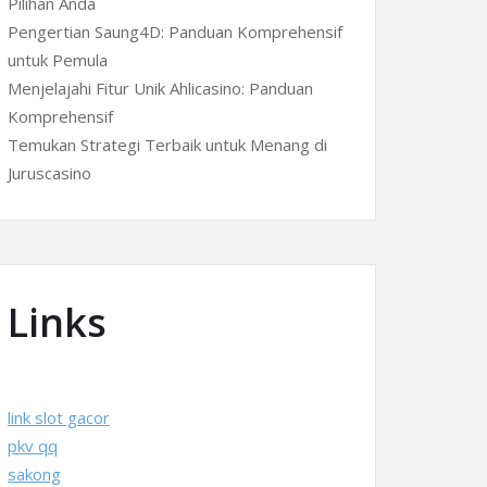
Pilihan Anda
Pengertian Saung4D: Panduan Komprehensif
untuk Pemula
Menjelajahi Fitur Unik Ahlicasino: Panduan
Komprehensif
Temukan Strategi Terbaik untuk Menang di
Juruscasino
Links
link slot gacor
pkv qq
sakong