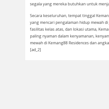
segala yang mereka butuhkan untuk menja
Secara keseluruhan, tempat tinggal Keman
yang mencari pengalaman hidup mewah di 
fasilitas kelas atas, dan lokasi utama, 
paling nyaman dalam kenyamanan, kenyam
mewah di Kemang88 Residences dan angkat
[ad_2]