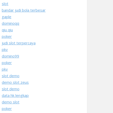
slot
bandar judi bola terbesar
gaple
dominoqq
qiu qiu
poker
judi slot terpercaya
pkv
domino99
poker
pkv
slot demo
demo slot zeus
slot demo
data hk lengkap
demo slot
poker