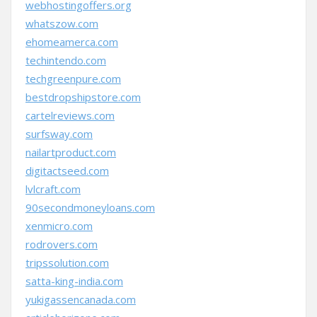
webhostingoffers.org
whatszow.com
ehomeamerca.com
techintendo.com
techgreenpure.com
bestdropshipstore.com
cartelreviews.com
surfsway.com
nailartproduct.com
digitactseed.com
lvlcraft.com
90secondmoneyloans.com
xenmicro.com
rodrovers.com
tripssolution.com
satta-king-india.com
yukigassencanada.com