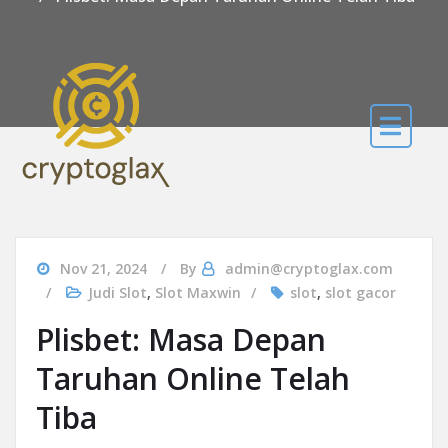
Nov 21, 2024
By
admin@cryptoglax.com
Judi Slot
,
Slot Maxwin
slot
,
slot gacor
Plisbet: Masa Depan
Taruhan Online Telah
Tiba