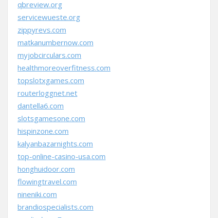
qbreview.org
servicewueste.org
zippyrevs.com
matkanumbernow.com
myjobcirculars.com
healthmoreoverfitness.com
topslotxgames.com
routerloggnet.net
dantella6.com
slotsgamesone.com
hispinzone.com
kalyanbazarnights.com
top-online-casino-usa.com
honghuidoor.com
flowingtravel.com
nineniki.com
brandiospecialists.com