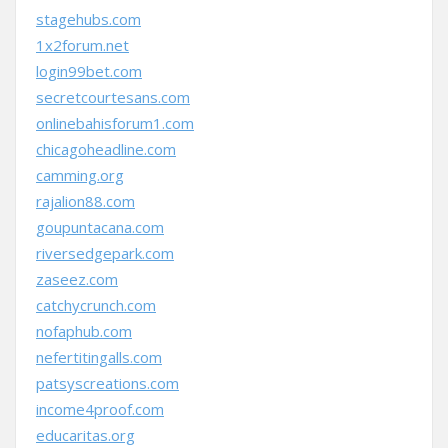
stagehubs.com
1x2forum.net
login99bet.com
secretcourtesans.com
onlinebahisforum1.com
chicagoheadline.com
camming.org
rajalion88.com
goupuntacana.com
riversedgepark.com
zaseez.com
catchycrunch.com
nofaphub.com
nefertitingalls.com
patsyscreations.com
income4proof.com
educaritas.org