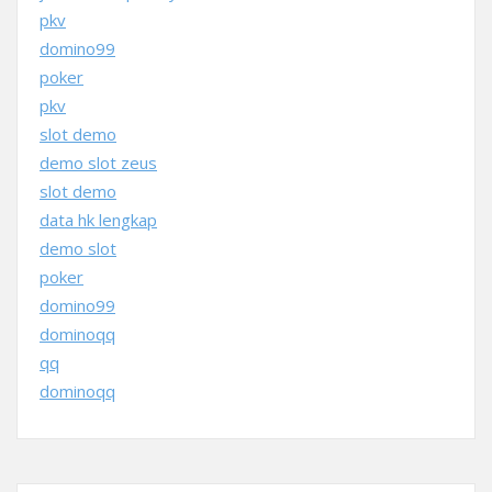
pkv
domino99
poker
pkv
slot demo
demo slot zeus
slot demo
data hk lengkap
demo slot
poker
domino99
dominoqq
qq
dominoqq