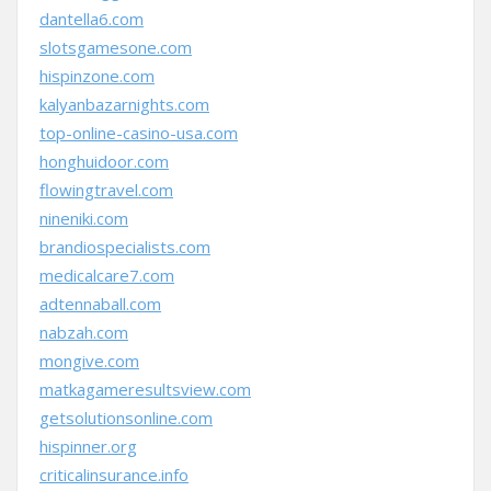
dantella6.com
slotsgamesone.com
hispinzone.com
kalyanbazarnights.com
top-online-casino-usa.com
honghuidoor.com
flowingtravel.com
nineniki.com
brandiospecialists.com
medicalcare7.com
adtennaball.com
nabzah.com
mongive.com
matkagameresultsview.com
getsolutionsonline.com
hispinner.org
criticalinsurance.info