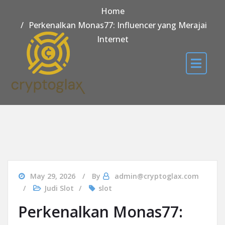
Home
Perkenalkan Monas77: Influencer yang Merajai
Internet
May 29, 2026
By
admin@cryptoglax.com
Judi Slot
slot
Perkenalkan Monas77: