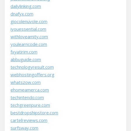
dailylinking.com
dnafyx.com
giocolenuvole.com
iyouessential.com
withloveamity.com
youlearncode.com
fxyatirim.com
abbuguide.com
technologyresult.com
webhostingoffers.org
whatszow.com
ehomeamerca.com
techintendo.com
techgreenpure.com
bestdropshipstore.com
cartelreviews.com
surfsway.com