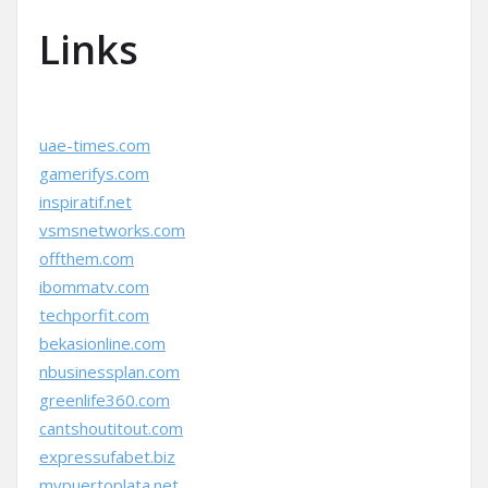
Links
uae-times.com
gamerifys.com
inspiratif.net
vsmsnetworks.com
offthem.com
ibommatv.com
techporfit.com
bekasionline.com
nbusinessplan.com
greenlife360.com
cantshoutitout.com
expressufabet.biz
mypuertoplata.net