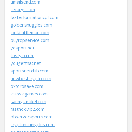
umailsend.com
retarys.com
fasterformationcpf.com
goldensnuggles.com
lookbattlemap.com
buyrdpservice.com
yesport.net
tostylo.com
yougetthat.net
sportsnetclub.com
newbestcrypto.com
oxfordsave.com
iclassicgames.com
saung-artikel.com
fasthokivip2.com
observersports.com
cryptominingplus.com