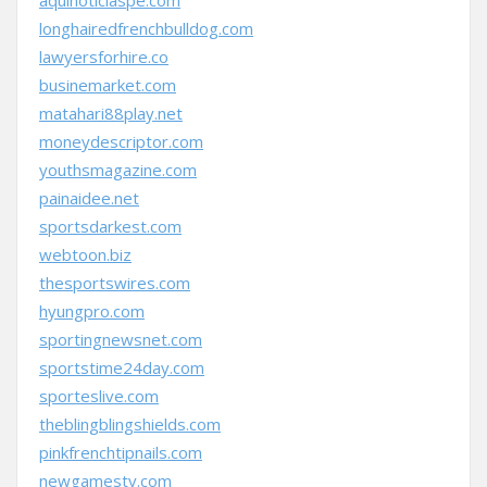
aquinoticiaspe.com
longhairedfrenchbulldog.com
lawyersforhire.co
businemarket.com
matahari88play.net
moneydescriptor.com
youthsmagazine.com
painaidee.net
sportsdarkest.com
webtoon.biz
thesportswires.com
hyungpro.com
sportingnewsnet.com
sportstime24day.com
sporteslive.com
theblingblingshields.com
pinkfrenchtipnails.com
newgamestv.com