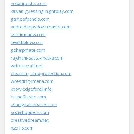
nokariposter.com
kalyan-guessing-nightplay.com
gameofpanels.com
androidappsdownloader.com
usetimenow.com
healthblow.com
gohelpmate.com
rajdhani-satta-matka.com
writerscraft.net
elearning-childprotection.com
wrestling4mena.com
knowledgeforall.info
brand2lastio.com
usadigitalservices.com
socialhoppers.com
creativedream.net
n2315.com