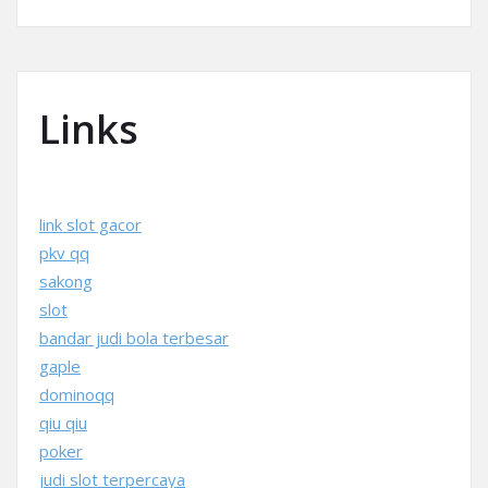
Links
link slot gacor
pkv qq
sakong
slot
bandar judi bola terbesar
gaple
dominoqq
qiu qiu
poker
judi slot terpercaya