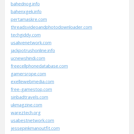
bahednog.info
bahenxgek.info
pertamaskre.com
threadsvideoandphotodownloader.com
techgiddy.com
usalivenetwork.com
jackpotrushonline.info
ucnewshindi.com
freecellphonedatabase.com
gamersrope.com
exellewebmedia.com
free-gamestop.com
sinbadtravels.com
ukmagzine.com
wareztech.org
usabestnetwork.com
jessepinkmanoutfit.com