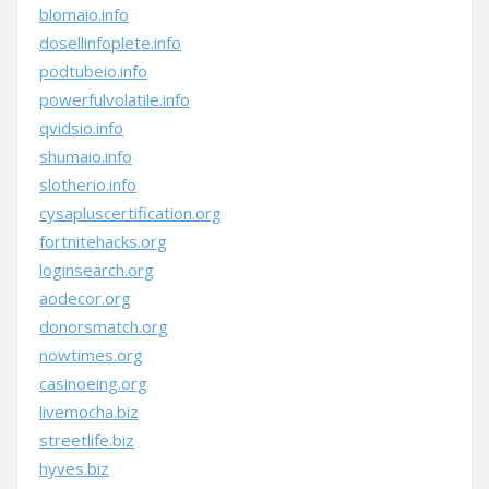
blomaio.info
dosellinfoplete.info
podtubeio.info
powerfulvolatile.info
qvidsio.info
shumaio.info
slotherio.info
cysapluscertification.org
fortnitehacks.org
loginsearch.org
aodecor.org
donorsmatch.org
nowtimes.org
casinoeing.org
livemocha.biz
streetlife.biz
hyves.biz