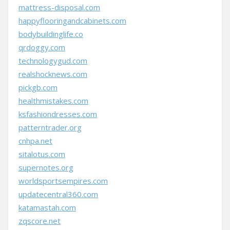
mattress-disposal.com
happyflooringandcabinets.com
bodybuildinglife.co
qrdoggy.com
technologygud.com
realshocknews.com
pickgb.com
healthmistakes.com
ksfashiondresses.com
patterntrader.org
cnhpa.net
sitalotus.com
supernotes.org
worldsportsempires.com
updatecentral360.com
katamastah.com
zqscore.net