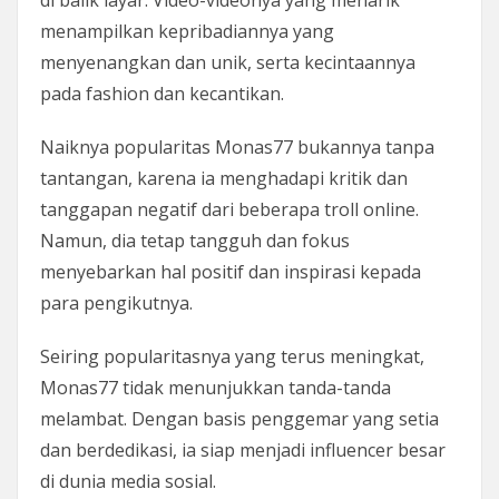
di balik layar. Video-videonya yang menarik
menampilkan kepribadiannya yang
menyenangkan dan unik, serta kecintaannya
pada fashion dan kecantikan.
Naiknya popularitas Monas77 bukannya tanpa
tantangan, karena ia menghadapi kritik dan
tanggapan negatif dari beberapa troll online.
Namun, dia tetap tangguh dan fokus
menyebarkan hal positif dan inspirasi kepada
para pengikutnya.
Seiring popularitasnya yang terus meningkat,
Monas77 tidak menunjukkan tanda-tanda
melambat. Dengan basis penggemar yang setia
dan berdedikasi, ia siap menjadi influencer besar
di dunia media sosial.