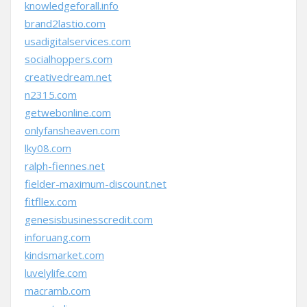
knowledgeforall.info
brand2lastio.com
usadigitalservices.com
socialhoppers.com
creativedream.net
n2315.com
getwebonline.com
onlyfansheaven.com
lky08.com
ralph-fiennes.net
fielder-maximum-discount.net
fitfllex.com
genesisbusinesscredit.com
inforuang.com
kindsmarket.com
luvelylife.com
macramb.com