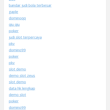
bandar judi bola terbesar
gaple
dominoqq
qiu qiu
poker
judi slot terpercaya
pkv
domino99
poker
pkv
slot demo
demo slot zeus
slot demo
data hk lengkap
demo slot
poker
domino99