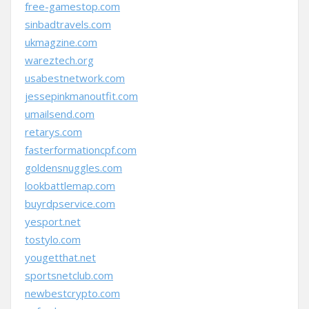
free-gamestop.com
sinbadtravels.com
ukmagzine.com
wareztech.org
usabestnetwork.com
jessepinkmanoutfit.com
umailsend.com
retarys.com
fasterformationcpf.com
goldensnuggles.com
lookbattlemap.com
buyrdpservice.com
yesport.net
tostylo.com
yougetthat.net
sportsnetclub.com
newbestcrypto.com