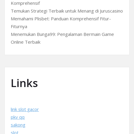
Komprehensif
Temukan Strategi Terbaik untuk Menang di Juruscasino
Memahami Plisbet: Panduan Komprehensif Fitur-
Fiturnya
Menemukan Bunga99: Pengalaman Bermain Game
Online Terbaik
Links
link slot gacor
pkv qq
sakong
slot