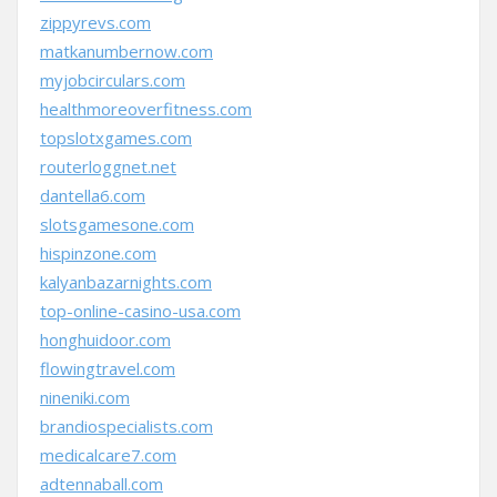
zippyrevs.com
matkanumbernow.com
myjobcirculars.com
healthmoreoverfitness.com
topslotxgames.com
routerloggnet.net
dantella6.com
slotsgamesone.com
hispinzone.com
kalyanbazarnights.com
top-online-casino-usa.com
honghuidoor.com
flowingtravel.com
nineniki.com
brandiospecialists.com
medicalcare7.com
adtennaball.com