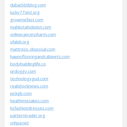
dubai360blog.com
lucky77slot.org
growmefast.com
mahkotahokislot.com
onlinecancerpharm.com
ufalek.org
mattress-disposal.com
happyflooringandcabinets.com
bodybuildinglife.co
qrdoggy.com
technologygud.com
realshocknews.com
pickgb.com
healthmistakes.com
ksfashiondresses.com
patterntrader.org
cnhpa.net