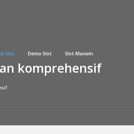
di Slot
Demo Slot
Slot Maxwin
an komprehensif
sif