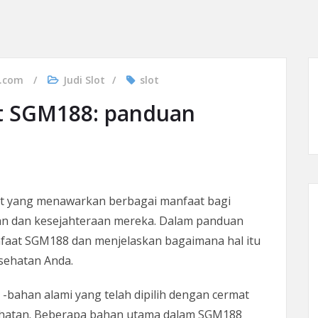
.com
Judi Slot
slot
t SGM188: panduan
t yang menawarkan berbagai manfaat bagi
tan dan kesejahteraan mereka. Dalam panduan
faat SGM188 dan menjelaskan bagaimana hal itu
sehatan Anda.
-bahan alami yang telah dipilih dengan cermat
hatan. Beberapa bahan utama dalam SGM188