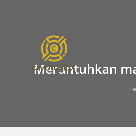
Skip to the content
Meruntuhkan ma
Ho