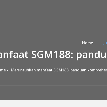
Primary Menu
Home
Ju
nfaat SGM188: pandu
me
Meruntuhkan manfaat SGM188: panduan komprehen