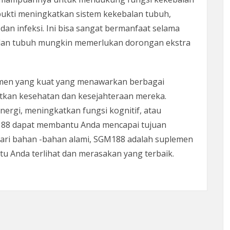
rbukti meningkatkan sistem kekebalan tubuh,
an infeksi. Ini bisa sangat bermanfaat selama
balan tubuh mungkin memerlukan dorongan ekstra
emen yang kuat yang menawarkan berbagai
atkan kesehatan dan kesejahteraan mereka.
ergi, meningkatkan fungsi kognitif, atau
88 dapat membantu Anda mencapai tujuan
ari bahan -bahan alami, SGM188 adalah suplemen
u Anda terlihat dan merasakan yang terbaik.