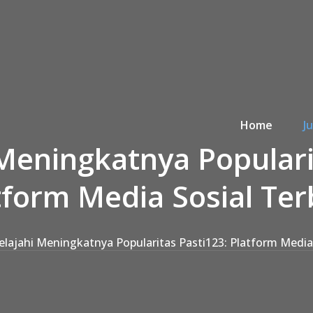
Primary Menu
Home
Ju
Meningkatnya Populari
tform Media Sosial Ter
lajahi Meningkatnya Popularitas Pasti123: Platform Media 