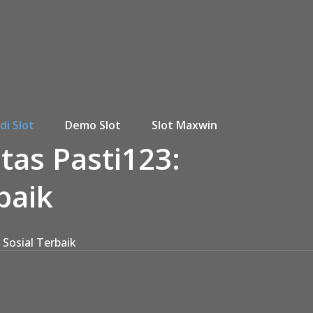
di Slot
Demo Slot
Slot Maxwin
tas Pasti123:
baik
Sosial Terbaik