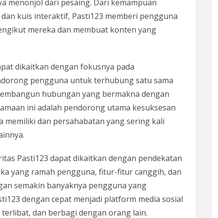
ya menonjol dari pesaing. Dari kemampuan
 dan kuis interaktif, Pasti123 memberi pengguna
 pengikut mereka dan membuat konten yang
apat dikaitkan dengan fokusnya pada
ndorong pengguna untuk terhubung satu sama
n membangun hubungan yang bermakna dengan
rsamaan ini adalah pendorong utama kesuksesan
 memiliki dan persahabatan yang sering kali
ainnya.
itas Pasti123 dapat dikaitkan dengan pendekatan
uka yang ramah pengguna, fitur-fitur canggih, dan
gan semakin banyaknya pengguna yang
ti123 dengan cepat menjadi platform media sosial
terlibat, dan berbagi dengan orang lain.