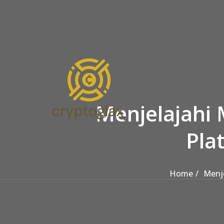
Skip to the content
Menjelajahi 
Pla
Home
Menje