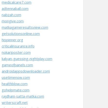
medicalcare7.com
adtennaball.com
nabzah.com
mongive.com
matkagameresultsview.com
getsolutionsonline.com
hispinner.org
criticalinsurance.info
nokariposter.com
kalyan-guessing-nightplay.com
gameofpanels.com
androidappsdownloader.com
usetimenow.com
healthblow.com
gohelpmate.com
rajdhani-satta-matka.com
writerscraft.net