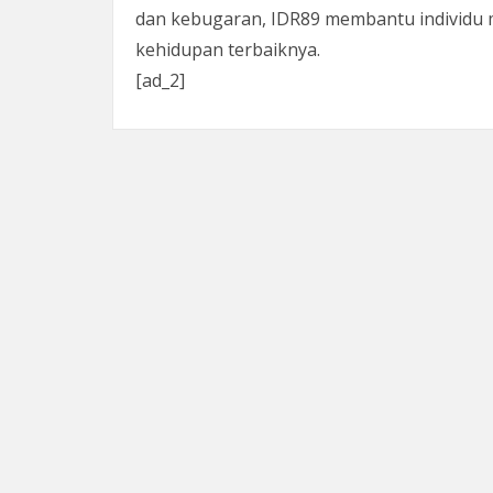
dan kebugaran, IDR89 membantu individu 
kehidupan terbaiknya.
[ad_2]