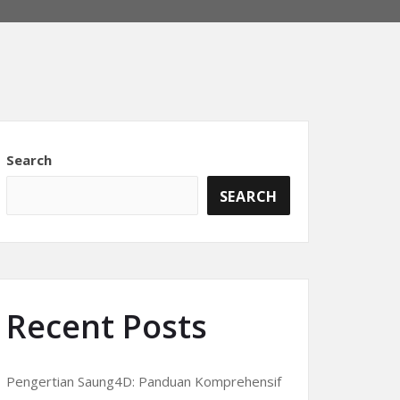
Search
SEARCH
Recent Posts
Pengertian Saung4D: Panduan Komprehensif