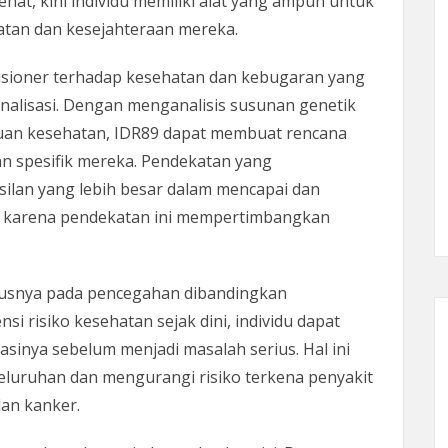
at, kini individu memiliki alat yang ampuh untuk
tan dan kesejahteraan mereka.
usioner terhadap kesehatan dan kebugaran yang
nalisasi. Dengan menganalisis susunan genetik
ujuan kesehatan, IDR89 dapat membuat rencana
n spesifik mereka. Pendekatan yang
silan yang lebih besar dalam mencapai dan
 karena pendekatan ini mempertimbangkan
kusnya pada pencegahan dibandingkan
i risiko kesehatan sejak dini, individu dapat
sinya sebelum menjadi masalah serius. Hal ini
luruhan dan mengurangi risiko terkena penyakit
dan kanker.