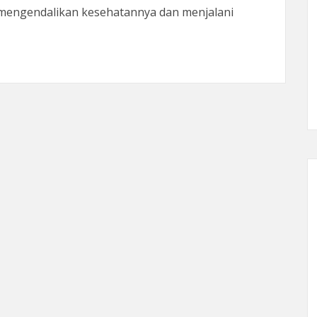
mengendalikan kesehatannya dan menjalani