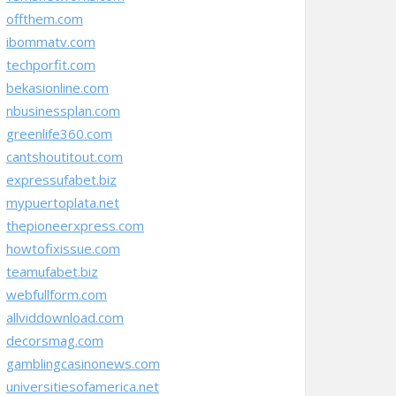
offthem.com
ibommatv.com
techporfit.com
bekasionline.com
nbusinessplan.com
greenlife360.com
cantshoutitout.com
expressufabet.biz
mypuertoplata.net
thepioneerxpress.com
howtofixissue.com
teamufabet.biz
webfullform.com
allviddownload.com
decorsmag.com
gamblingcasinonews.com
universitiesofamerica.net