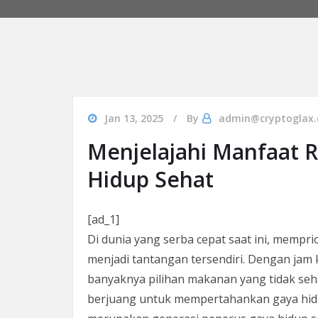
Jan 13, 2025
By
admin@cryptoglax
Menjelajahi Manfaat R
Hidup Sehat
[ad_1]
Di dunia yang serba cepat saat ini, mempr
menjadi tantangan tersendiri. Dengan jam 
banyaknya pilihan makanan yang tidak seha
berjuang untuk mempertahankan gaya hid