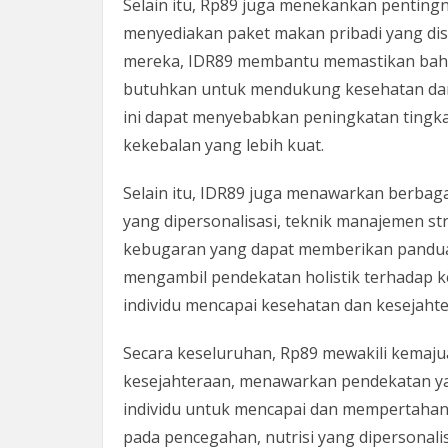
Selain itu, Rp89 juga menekankan penting
menyediakan paket makan pribadi yang dis
mereka, IDR89 membantu memastikan bahw
butuhkan untuk mendukung kesehatan dan 
ini dapat menyebabkan peningkatan tingkat
kekebalan yang lebih kuat.
Selain itu, IDR89 juga menawarkan berbag
yang dipersonalisasi, teknik manajemen str
kebugaran yang dapat memberikan pandua
mengambil pendekatan holistik terhadap 
individu mencapai kesehatan dan kesejahte
Secara keseluruhan, Rp89 mewakili kemajua
kesejahteraan, menawarkan pendekatan ya
individu untuk mencapai dan mempertahan
pada pencegahan, nutrisi yang dipersonali