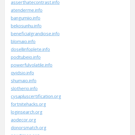
asserthatecontrast.info
atenderme.info
bangumiio.info
bekosunhu.info
beneficialgrandiose.info
blomaio.info
dosellinfoplete.info
podtubeio.info
powerfulvolatile.info
qvidsio.info
shumaio.info
slotherio.info
cysapluscertification.org
fortnitehacks.org
loginsearch.org
aodecor.org
donorsmatch.org