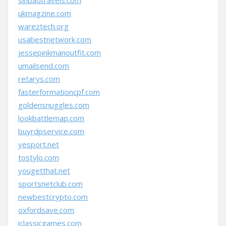
sinbadtravels.com
ukmagzine.com
wareztech.org
usabestnetwork.com
jessepinkmanoutfit.com
umailsend.com
retarys.com
fasterformationcpf.com
goldensnuggles.com
lookbattlemap.com
buyrdpservice.com
yesport.net
tostylo.com
yougetthat.net
sportsnetclub.com
newbestcrypto.com
oxfordsave.com
iclassicgames.com