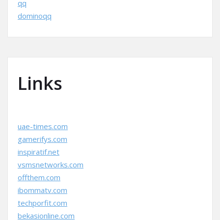
qq
dominoqq
Links
uae-times.com
gamerifys.com
inspiratif.net
vsmsnetworks.com
offthem.com
ibommatv.com
techporfit.com
bekasionline.com