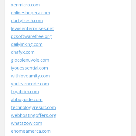
xenmicro.com
onlineshopera.com
dartyfresh.com
lewisenterprises.net
pcsoftwarefree.org
dailylinking.com
dnafyx.com
giocolenuvole.com
iyouessential.com
withloveamity.com
youlearncode.com
fxyatirim.com
abbuguide.com
technologyresult.com
webhostingoffers.org
whatszow.com
ehomeamerca.com