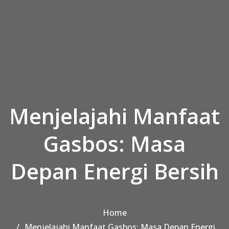
Skip to the content
Menjelajahi Manfaat
Gasbos: Masa
Depan Energi Bersih
Home
Menjelajahi Manfaat Gasbos: Masa Depan Energi