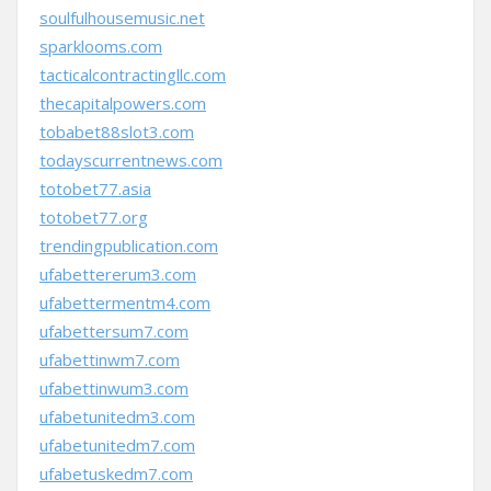
soulfulhousemusic.net
sparklooms.com
tacticalcontractingllc.com
thecapitalpowers.com
tobabet88slot3.com
todayscurrentnews.com
totobet77.asia
totobet77.org
trendingpublication.com
ufabettererum3.com
ufabettermentm4.com
ufabettersum7.com
ufabettinwm7.com
ufabettinwum3.com
ufabetunitedm3.com
ufabetunitedm7.com
ufabetuskedm7.com