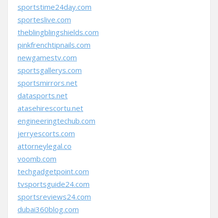
sportstime24day.com
sporteslive.com
theblingblingshields.com
pinkfrenchtipnails.com
newgamestv.com
sportsgallerys.com
sportsmirrors.net
datasports.net
atasehirescortu.net
engineeringtechub.com
jerryescorts.com
attorneylegal.co
voomb.com
techgadgetpoint.com
tvsportsguide24.com
sportsreviews24.com
dubai360blog.com