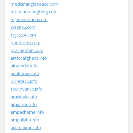
mediamingleseaco.com
mtsmarketingblog.com
nghekiemtien.com
wasirku.com
tejas24.com
poolturbo.com
prachestait.com
artforafghans.info
airvendio.info
healthexe.info
puretecx.info
tecadvance.info
aminityio.info
amiolahu.info
ampacheme.info
ampullahu.info
aromaxme.info