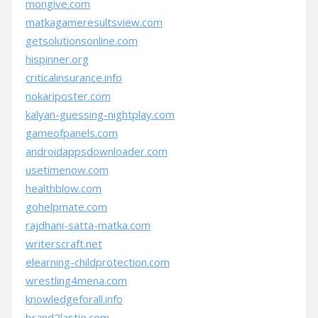
mongive.com
matkagameresultsview.com
getsolutionsonline.com
hispinner.org
criticalinsurance.info
nokariposter.com
kalyan-guessing-nightplay.com
gameofpanels.com
androidappsdownloader.com
usetimenow.com
healthblow.com
gohelpmate.com
rajdhani-satta-matka.com
writerscraft.net
elearning-childprotection.com
wrestling4mena.com
knowledgeforall.info
brand2lastio.com