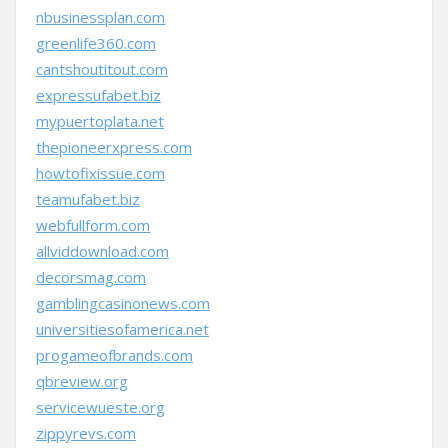
nbusinessplan.com
greenlife360.com
cantshoutitout.com
expressufabet.biz
mypuertoplata.net
thepioneerxpress.com
howtofixissue.com
teamufabet.biz
webfullform.com
allviddownload.com
decorsmag.com
gamblingcasinonews.com
universitiesofamerica.net
progameofbrands.com
qbreview.org
servicewueste.org
zippyrevs.com