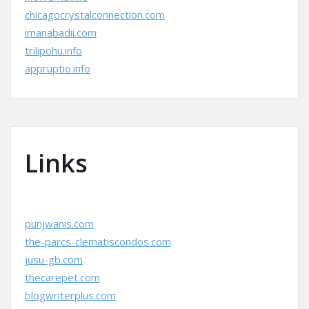
chicagocrystalconnection.com
imanabadii.com
trilipohu.info
appruptio.info
Links
punjwanis.com
the-parcs-clematiscondos.com
jusu-gb.com
thecarepet.com
blogwriterplus.com