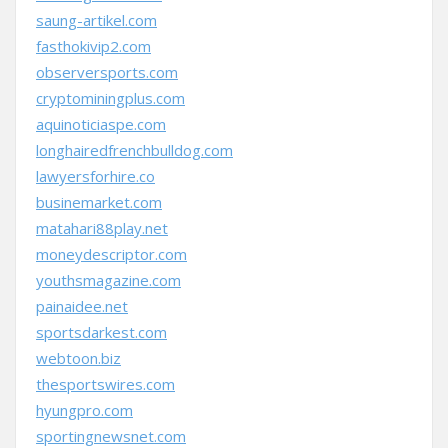
saung-artikel.com
fasthokivip2.com
observersports.com
cryptominingplus.com
aquinoticiaspe.com
longhairedfrenchbulldog.com
lawyersforhire.co
businemarket.com
matahari88play.net
moneydescriptor.com
youthsmagazine.com
painaidee.net
sportsdarkest.com
webtoon.biz
thesportswires.com
hyungpro.com
sportingnewsnet.com