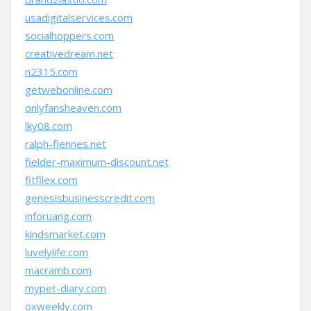
usadigitalservices.com
socialhoppers.com
creativedream.net
n2315.com
getwebonline.com
onlyfansheaven.com
lky08.com
ralph-fiennes.net
fielder-maximum-discount.net
fitfllex.com
genesisbusinesscredit.com
inforuang.com
kindsmarket.com
luvelylife.com
macramb.com
mypet-diary.com
oxweekly.com