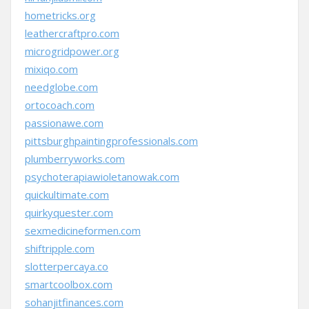
hometricks.org
leathercraftpro.com
microgridpower.org
mixiqo.com
needglobe.com
ortocoach.com
passionawe.com
pittsburghpaintingprofessionals.com
plumberryworks.com
psychoterapiawioletanowak.com
quickultimate.com
quirkyquester.com
sexmedicineformen.com
shiftripple.com
slotterpercaya.co
smartcoolbox.com
sohanjitfinances.com