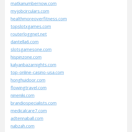
matkanumbernow.com
myjobcirculars.com
healthmoreoverfitness.com
topslotxgames.com
routerloggnet.net
dantella6.com
slotsgamesone.com
hispinzone.com
kalyanbazarnights.com
top-online-casino-usa.com
honghuidoor.com
flowingtravel.com
nineniki.com
brandiospecialists.com
medicalcare7.com
adtennaball.com
nabzah.com