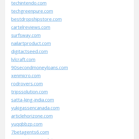
techintendo.com
techgreenpure.com
bestdropshipstore.com
cartelreviews.com
surfsway.com
nailartproduct.com
digitactseed.com
lvlcraft.com
90secondmoneyloans.com
xenmicro.com
rodrovers.com
tripssolution.com
satta-king-india.com
yukigassencanada.com
articlehorizone.com
yuqqbbzp.com
7betagents6.com