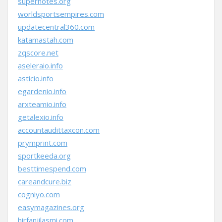
supernotes.org
worldsportsempires.com
updatecentral360.com
katamastah.com
zqscore.net
aseleraio.info
asticio.info
egardenio.info
arxteamio.info
getalexio.info
accountaudittaxcon.com
prymprint.com
sportkeeda.org
besttimespend.com
careandcure.biz
cogniyo.com
easymagazines.org
hirfanjilasmi.com