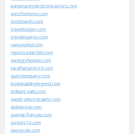
panamacitydeckcontractors.com
westfashions.com
toolshandy.com
travelstager.com
trendinspires.com
rannyephul.com
reportradar360.com
swaggyfashion.com
taraftariumtv10.com
questionquery.com
bodybuildinglegend.com
brilliant-nails.com
dandr-photography.com
dokteroce.com
journal-francais.com
justintv10.com
lawyerule.com