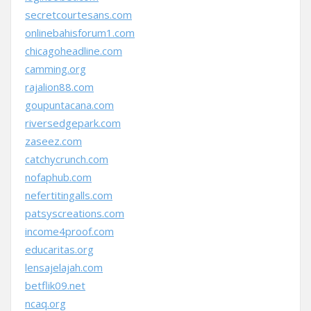
secretcourtesans.com
onlinebahisforum1.com
chicagoheadline.com
camming.org
rajalion88.com
goupuntacana.com
riversedgepark.com
zaseez.com
catchycrunch.com
nofaphub.com
nefertitingalls.com
patsyscreations.com
income4proof.com
educaritas.org
lensajelajah.com
betflik09.net
ncaq.org