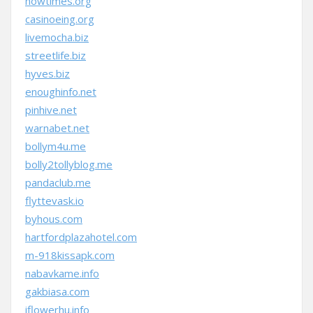
nowtimes.org
casinoeing.org
livemocha.biz
streetlife.biz
hyves.biz
enoughinfo.net
pinhive.net
warnabet.net
bollym4u.me
bolly2tollyblog.me
pandaclub.me
flyttevask.io
byhous.com
hartfordplazahotel.com
m-918kissapk.com
nabavkame.info
gakbiasa.com
iflowerhu.info