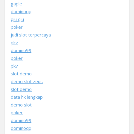
gaple
dominoqq
qiu qiu
poker
judi slot terpercaya
pkv
domino99
poker
pkv
slot demo
demo slot zeus
slot demo
data hk lengkap
demo slot
poker
domino99
dominoqq