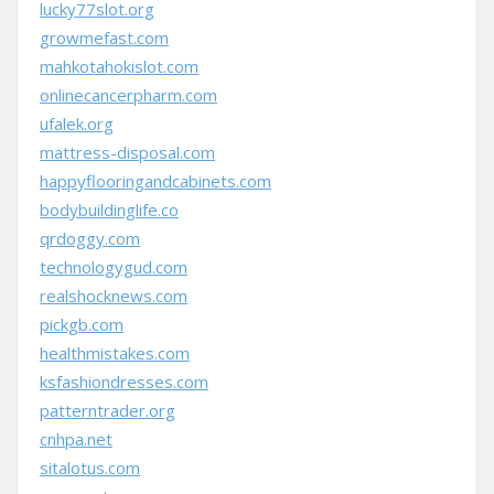
lucky77slot.org
growmefast.com
mahkotahokislot.com
onlinecancerpharm.com
ufalek.org
mattress-disposal.com
happyflooringandcabinets.com
bodybuildinglife.co
qrdoggy.com
technologygud.com
realshocknews.com
pickgb.com
healthmistakes.com
ksfashiondresses.com
patterntrader.org
cnhpa.net
sitalotus.com