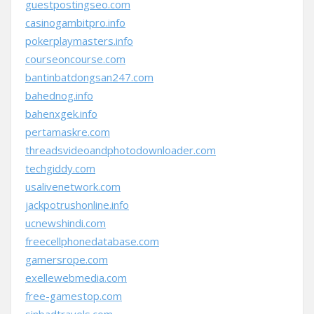
guestpostingseo.com
casinogambitpro.info
pokerplaymasters.info
courseoncourse.com
bantinbatdongsan247.com
bahednog.info
bahenxgek.info
pertamaskre.com
threadsvideoandphotodownloader.com
techgiddy.com
usalivenetwork.com
jackpotrushonline.info
ucnewshindi.com
freecellphonedatabase.com
gamersrope.com
exellewebmedia.com
free-gamestop.com