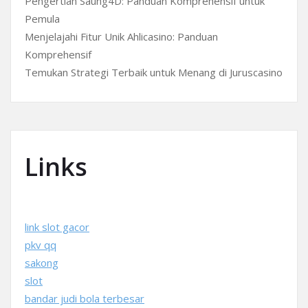
Pengertian Saung4D: Panduan Komprehensif untuk
Pemula
Menjelajahi Fitur Unik Ahlicasino: Panduan
Komprehensif
Temukan Strategi Terbaik untuk Menang di Juruscasino
Links
link slot gacor
pkv qq
sakong
slot
bandar judi bola terbesar