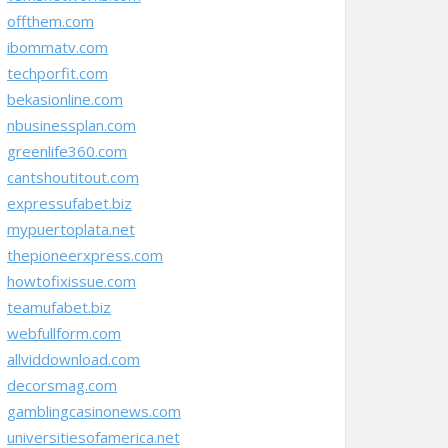
offthem.com
ibommatv.com
techporfit.com
bekasionline.com
nbusinessplan.com
greenlife360.com
cantshoutitout.com
expressufabet.biz
mypuertoplata.net
thepioneerxpress.com
howtofixissue.com
teamufabet.biz
webfullform.com
allviddownload.com
decorsmag.com
gamblingcasinonews.com
universitiesofamerica.net