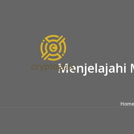
Skip to the content
Menjelajahi 
Hom