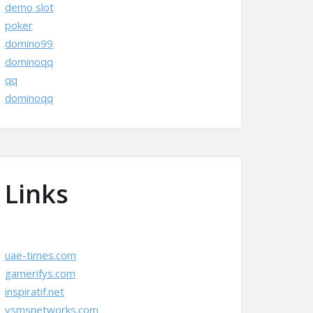
demo slot
poker
domino99
dominoqq
qq
dominoqq
Links
uae-times.com
gamerifys.com
inspiratif.net
vsmsnetworks.com