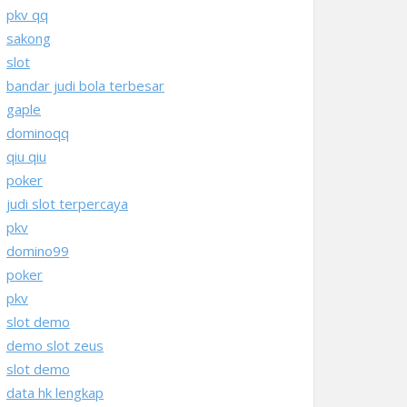
pkv qq
sakong
slot
bandar judi bola terbesar
gaple
dominoqq
qiu qiu
poker
judi slot terpercaya
pkv
domino99
poker
pkv
slot demo
demo slot zeus
slot demo
data hk lengkap