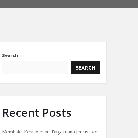
Search
SEARCH
Recent Posts
Membuka Kesuksesan: Bagaimana Jeniustoto