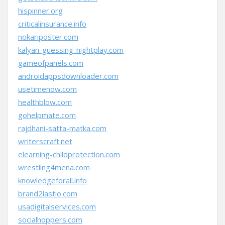
hispinner.org
criticalinsurance.info
nokariposter.com
kalyan-guessing-nightplay.com
gameofpanels.com
androidappsdownloader.com
usetimenow.com
healthblow.com
gohelpmate.com
rajdhani-satta-matka.com
writerscraft.net
elearning-childprotection.com
wrestling4mena.com
knowledgeforall.info
brand2lastio.com
usadigitalservices.com
socialhoppers.com