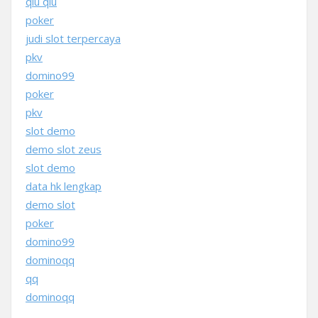
qiu qiu
poker
judi slot terpercaya
pkv
domino99
poker
pkv
slot demo
demo slot zeus
slot demo
data hk lengkap
demo slot
poker
domino99
dominoqq
qq
dominoqq