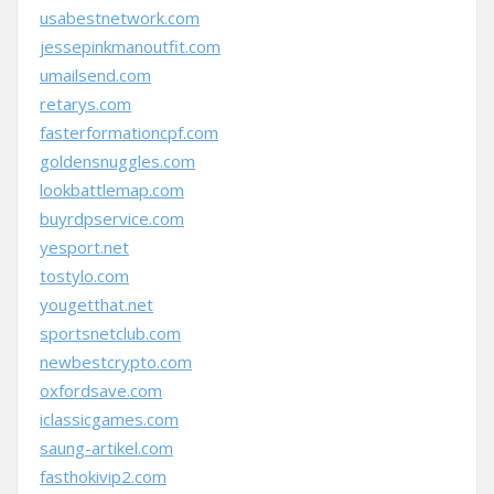
usabestnetwork.com
jessepinkmanoutfit.com
umailsend.com
retarys.com
fasterformationcpf.com
goldensnuggles.com
lookbattlemap.com
buyrdpservice.com
yesport.net
tostylo.com
yougetthat.net
sportsnetclub.com
newbestcrypto.com
oxfordsave.com
iclassicgames.com
saung-artikel.com
fasthokivip2.com