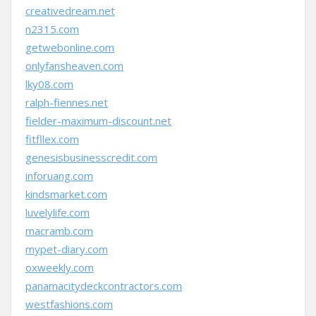
creativedream.net
n2315.com
getwebonline.com
onlyfansheaven.com
lky08.com
ralph-fiennes.net
fielder-maximum-discount.net
fitfllex.com
genesisbusinesscredit.com
inforuang.com
kindsmarket.com
luvelylife.com
macramb.com
mypet-diary.com
oxweekly.com
panamacitydeckcontractors.com
westfashions.com