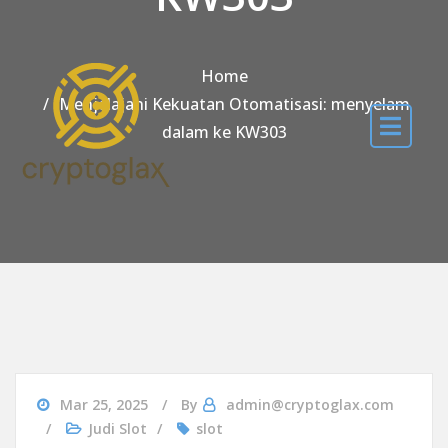
Home
Menjelajahi Kekuatan Otomatisasi: menyelam
dalam ke KW303
Mar 25, 2025
By
admin@cryptoglax.com
Judi Slot
slot