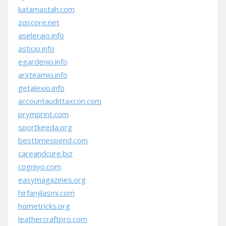
katamastah.com
zqscore.net
aseleraio.info
asticio.info
egardenio.info
arxteamio.info
getalexio.info
accountaudittaxcon.com
prymprint.com
sportkeeda.org
besttimespend.com
careandcure.biz
cogniyo.com
easymagazines.org
hirfanjilasmi.com
hometricks.org
leathercraftpro.com