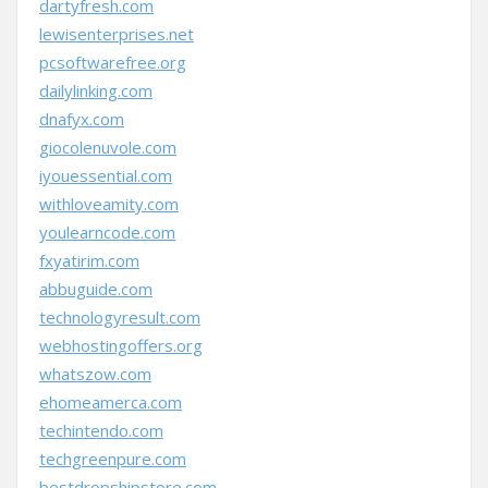
dartyfresh.com
lewisenterprises.net
pcsoftwarefree.org
dailylinking.com
dnafyx.com
giocolenuvole.com
iyouessential.com
withloveamity.com
youlearncode.com
fxyatirim.com
abbuguide.com
technologyresult.com
webhostingoffers.org
whatszow.com
ehomeamerca.com
techintendo.com
techgreenpure.com
bestdropshipstore.com