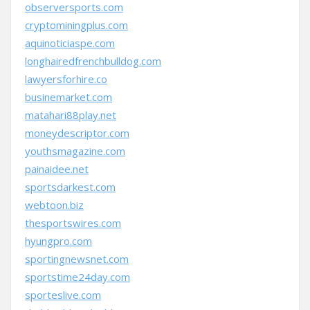
observersports.com
cryptominingplus.com
aquinoticiaspe.com
longhairedfrenchbulldog.com
lawyersforhire.co
businemarket.com
matahari88play.net
moneydescriptor.com
youthsmagazine.com
painaidee.net
sportsdarkest.com
webtoon.biz
thesportswires.com
hyungpro.com
sportingnewsnet.com
sportstime24day.com
sporteslive.com