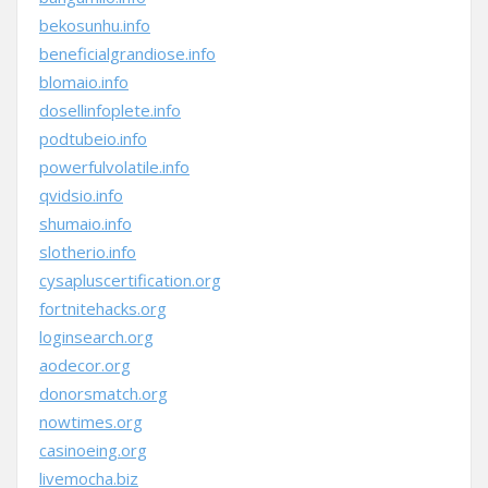
bekosunhu.info
beneficialgrandiose.info
blomaio.info
dosellinfoplete.info
podtubeio.info
powerfulvolatile.info
qvidsio.info
shumaio.info
slotherio.info
cysapluscertification.org
fortnitehacks.org
loginsearch.org
aodecor.org
donorsmatch.org
nowtimes.org
casinoeing.org
livemocha.biz