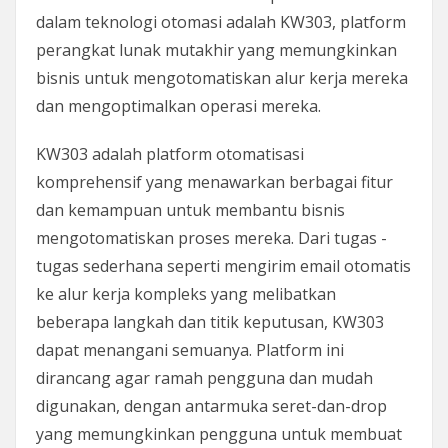
dalam teknologi otomasi adalah KW303, platform
perangkat lunak mutakhir yang memungkinkan
bisnis untuk mengotomatiskan alur kerja mereka
dan mengoptimalkan operasi mereka.
KW303 adalah platform otomatisasi
komprehensif yang menawarkan berbagai fitur
dan kemampuan untuk membantu bisnis
mengotomatiskan proses mereka. Dari tugas -
tugas sederhana seperti mengirim email otomatis
ke alur kerja kompleks yang melibatkan
beberapa langkah dan titik keputusan, KW303
dapat menangani semuanya. Platform ini
dirancang agar ramah pengguna dan mudah
digunakan, dengan antarmuka seret-dan-drop
yang memungkinkan pengguna untuk membuat